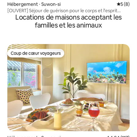
Hébergement ⋅ Suwon-si
Évaluatio
5 (8)
[OUVERT] Séjour de guérison pour le corps et l'esprit
Locations de maisons acceptant les
'Haenggung Dam'
familles et les animaux
Coup de cœur voyageurs
Coup de cœur voyageurs