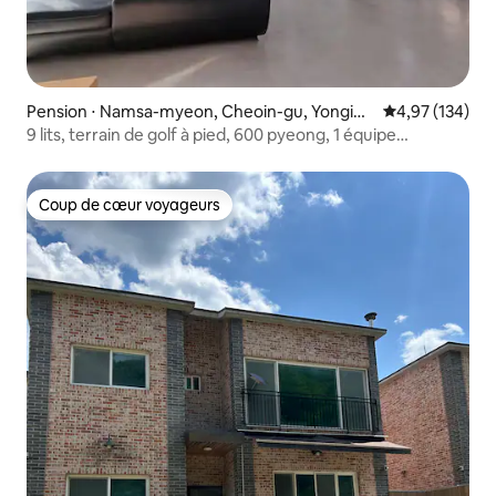
Pension ⋅ Namsa-myeon, Cheoin-gu, Yongin-
Évaluation moy
4,97 (134)
si
9 lits, terrain de golf à pied, 600 pyeong, 1 équipe
uniquement, piscine, brasero, atelier, réunion de famille,
barbecue, karaoké,
Coup de cœur voyageurs
Coup de cœur voyageurs