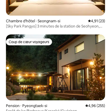
Chambre d'hôtel ⋅ Seongnam-si
Évaluation mo
4,91 (23)
[Sky Park Pangyo] 3 minutes de la station de Seohyeon,
Pangyo Technovalley, à proximité de l'hôpital, sécurité,
propreté, standard queen
Coup de cœur voyageurs
Coup de cœur voyageurs
Pension ⋅ Pyeongtaek-si
Évaluation moy
4,96 (255)
Forêt de lys/Barbecue/Karaoké/Guérison