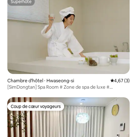
Superhôte
Superhôte
Chambre d'hôtel ⋅ Hwaseong-si
Évaluation m
4,67 (3)
[SimDongtan] Spa Room # Zone de spa de luxe #
Baignoire de couleur # Télévision intelligente # Literie de
luxe # Hôpital Seongsim à 3 minutes
Coup de cœur voyageurs
Coup de cœur voyageurs