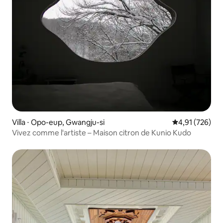
Villa ⋅ Opo-eup, Gwangju-si
Évaluation moy
4,91 (726)
Vivez comme l'artiste – Maison citron de Kunio Kudo