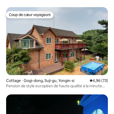
Coup de cœur voyageurs
Coup de cœur voyageurs
Cottage ⋅ Gogi-dong, Suji-gu, Yongin-si
Évaluation mo
4,96 (73)
Pension de style européen de haute qualité à la minute
Dherulargo