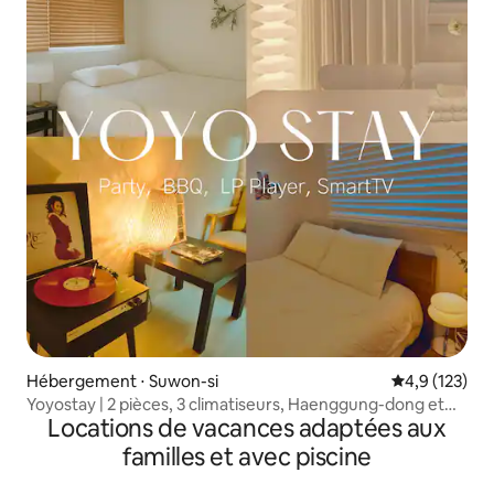
Hébergement ⋅ Suwon-si
Évaluation mo
4,9 (123)
Yoyostay | 2 pièces, 3 climatiseurs, Haenggung-dong et
Locations de vacances adaptées aux
étage entier
familles et avec piscine