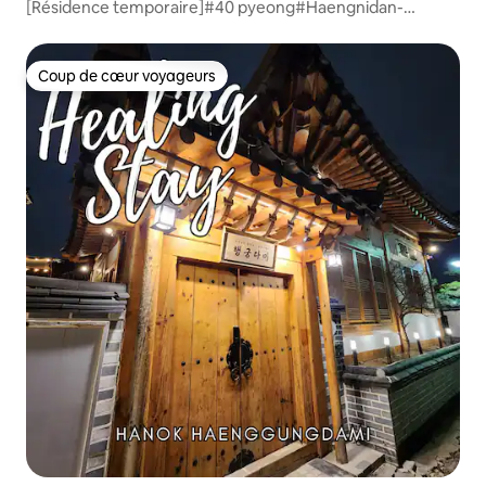
[Résidence temporaire]#40 pyeong#Haengnidan-
gil#Salle de jeux#Parking gratuit#2 toilettes#Groupes,
familles#Hébergement de charme#4 chambres#5 lits
Coup de cœur voyageurs
Coup de cœur voyageurs