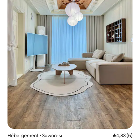
Hébergement ⋅ Suwon-si
Évaluation m
4,83 (6)