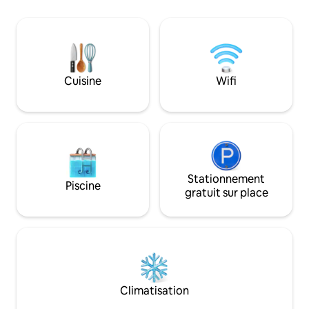
saisons avec une 
voiture de l'hôpital de Dongsuwon •
vue sur les arbres
Accès pratique à Haenggung-
centre de Haengnid
dong/Convention Center/Galleria
10 minutes en bus 
Gwanggyo • Parking public, supérette,
3 minutes à pied d
café, restaurant à proximité 🛏
dans la zone métrop
Caractéristiques DU logement •
Cuisine
Wifi
à l'intérieur/enti
Structure semi-enterrée calme,
douche 4. LG Stan
logement privé • Séjour maximum de 4
chargeur, climatisa
personnes • Réduction pour séjour
canapé fournis ! 5
longue durée appliquée Configuration
gratuite est four
🛌 de la chambre • Chambre 1: 1 lit queen
requise pour le st
• Chambre 2 : 1 lit simple Fourni par
Supérette GS25, c
nombre de voyageurs • 2 personnes : 1
Stationnement
de smoothies sur 
chambre fournie (frais supplémentaires
Piscine
3 minutes à pied. * Tarif pour
encourus) • 3 personnes ou plus : 2
gratuit sur place
3 personnes. 20 
chambres fournies • 4 personnes :
au-delà de 3 pers
matelas supplémentaire fourni 💰
personne lors de l
Informations sur les coûts
l'événement de co
supplémentaires • Chambre
C'est aussi une sall
supplémentaire pour 2 personnes : 20
a pas de réservati
000 KRW • Literie supplémentaire pour 2
le même jour, vou
personnes : 15 000 KRW • Arrivée
Climatisation
partir de 12h, et s'
anticipée/Départ tardif (doit être