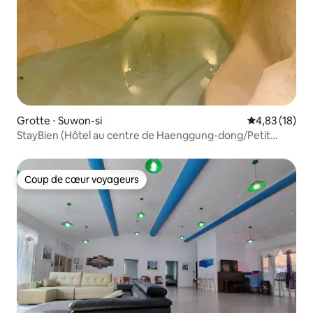
Grotte ⋅ Suwon-si
Évaluation mo
4,83 (18)
StayBien (Hôtel au centre de Haenggung-dong/Petit
déjeuner fourni/Jacuzzi extérieur sans frais
supplémentaires/2 chambres, 2 lits)
Coup de cœur voyageurs
Coup de cœur voyageurs