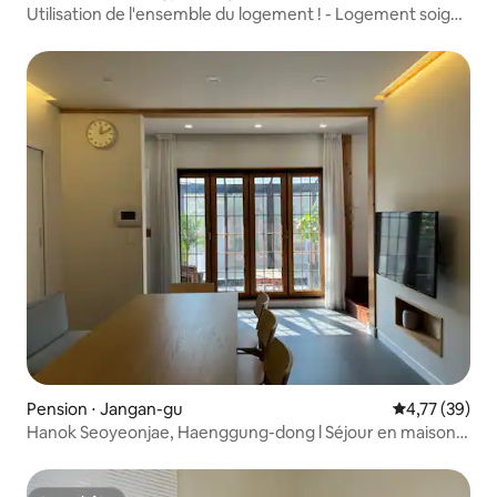
Utilisation de l'ensemble du logement ! - Logement soigné
à Dongsuwon, transports pratiques 3161
Pension ⋅ Jangan-gu
Évaluation mo
4,77 (39)
Hanok Seoyeonjae, Haenggung-dong l Séjour en maison
individuelle l Groupes l Séjour en hanok l Rue principale de
Haenggung-dong l Réduction pour séjours consécutifs