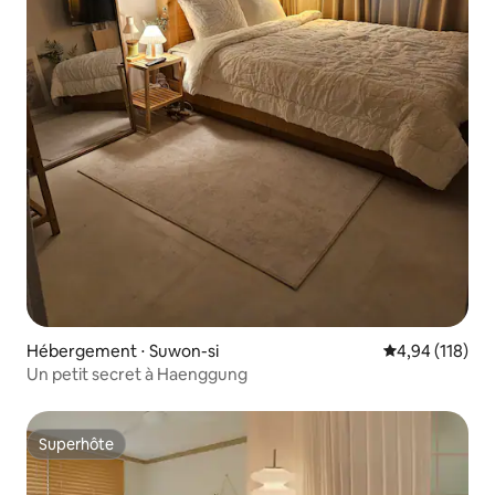
Hébergement ⋅ Suwon-si
Évaluation moy
4,94 (118)
Un petit secret à Haenggung
Superhôte
Superhôte