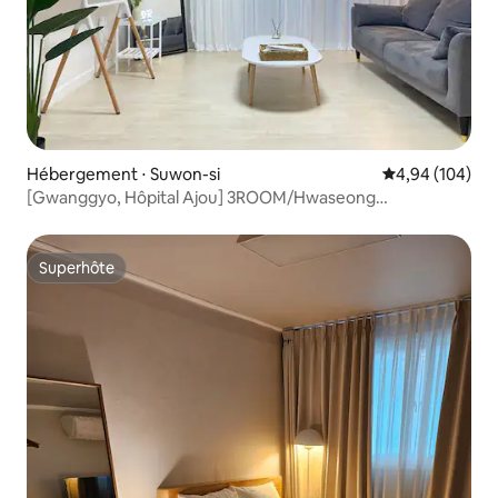
Hébergement ⋅ Suwon-si
Évaluation moy
4,94 (104)
[Gwanggyo, Hôpital Ajou] 3ROOM/Hwaseong
Haenggung/WisPark/Netflix OTT2 autres # Séjour
confortable
Superhôte
Superhôte