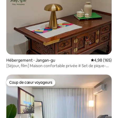
Hébergement ⋅ Jangan-gu
Évaluation moy
4,98 (165)
[Séjour, film] Maison confortable privée # Set de pique-
nique # 5 minutes de Haengnidan-gil, 2 minutes de
Banghwasuryujeong, 1 minute de la supérette # Bagages
peuvent être stockés
Coup de cœur voyageurs
Coup de cœur voyageurs