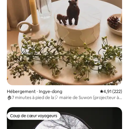
Hébergement ⋅ Ingye-dong
Évaluation moy
4,91 (222)
🏠7 minutes à pied de la🎈 mairie de Suwon (projecteur à
faisceau + wattcha + tibing)
Coup de cœur voyageurs
Coup de cœur voyageurs