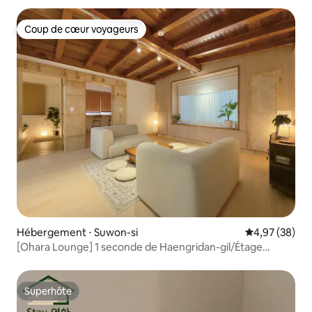
Coup de cœur voyageurs
Coup de cœur voyageurs
Hébergement ⋅ Suwon-si
Évaluation mo
4,97 (38)
[Ohara Lounge] 1 seconde de Haengridan-gil/Étage
élevé/Projecteur 100 pouces/Netflix/Changement
quotidien de literie/Hébergement chaleureux et
photogénique
Superhôte
Superhôte