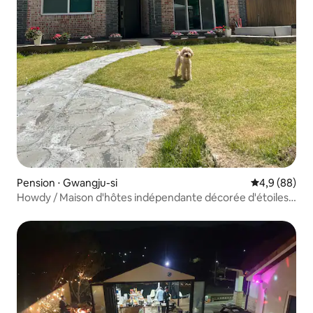
Pension ⋅ Gwangju-si
Évaluation m
4,9 (88)
Howdy / Maison d'hôtes indépendante décorée d'étoiles /
Salle de sauna et karaoké gratuites / Cheminée /
Barbecue / Piscine extérieure / Grande cour avec pelouse
naturelle