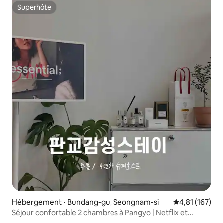
Superhôte
Superhôte
Hébergement ⋅ Bundang-gu, Seongnam-si
Évaluation moy
4,81 (167)
Séjour confortable 2 chambres à Pangyo | Netflix et
parking gratuit