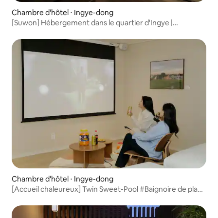
Chambre d'hôtel ⋅ Ingye-dong
[Suwon] Hébergement dans le quartier d'Ingye |
Signature | Sauna | Rendez-vous insolites | Literie d'hôtel
haut de gamme | Cérémonie du thé
Chambre d'hôtel ⋅ Ingye-dong
[Accueil chaleureux] Twin Sweet-Pool #Baignoire de plage
#Projecteur de faisceau #Lits jumeaux #Dressing aérien
#Hôtel de ville de Suwon à 8 minutes