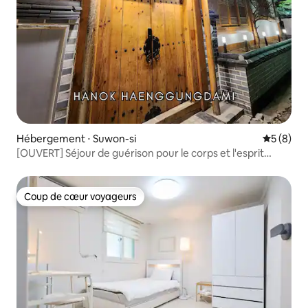
Hébergement ⋅ Suwon-si
Évaluatio
5 (8)
[OUVERT] Séjour de guérison pour le corps et l'esprit
'Haenggung Dam'
Coup de cœur voyageurs
Coup de cœur voyageurs