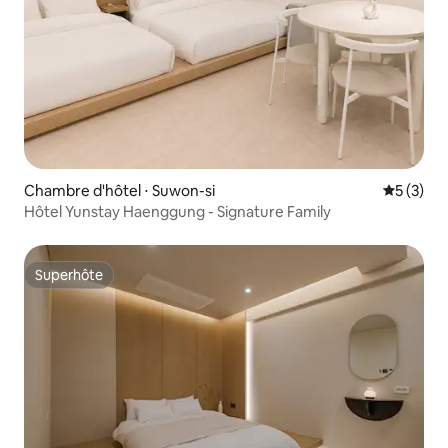
Chambre d'hôtel ⋅ Suwon-si
Évaluatio
5 (3)
Hôtel Yunstay Haenggung - Signature Family
Superhôte
Superhôte