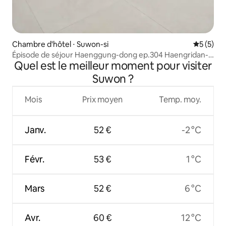
Chambre d'hôtel ⋅ Suwon-si
Évaluatio
5 (5)
Épisode de séjour Haenggung-dong ep.304 Haengridan-
Quel est le meilleur moment pour visiter
gil Paldalmun Gare de Suwon Nammun
Suwon ?
Mois
Prix moyen
Temp. moy.
Janv.
52 €
-2 °C
Févr.
53 €
1 °C
Mars
52 €
6 °C
Avr.
60 €
12 °C