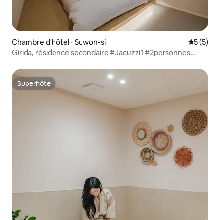
Chambre d'hôtel ⋅ Suwon-si
Évaluatio
5 (5)
Girida, résidence secondaire #Jacuzzi1 #2personnes
#LitQueen #Jacuzzi #1
Superhôte
Superhôte