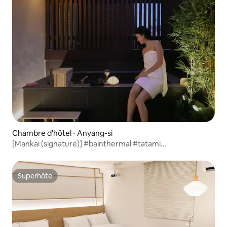
Chambre d'hôtel ⋅ Anyang-si
[Mankai (signature)] #bainthermal #tatami
#bainàremousant #terrasse #standbym
#enceintebluetooth
Superhôte
Superhôte