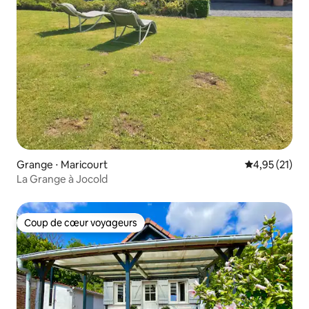
Grange ⋅ Maricourt
Évaluation mo
4,95 (21)
La Grange à Jocold
Coup de cœur voyageurs
Coup de cœur voyageurs