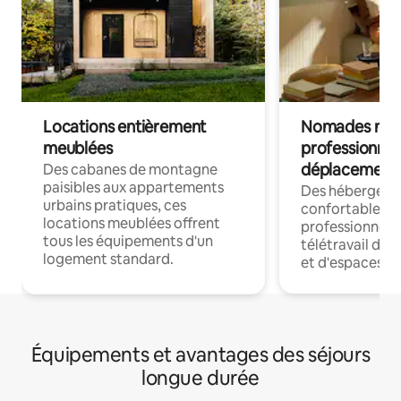
Locations entièrement
Nomades num
meublées
professionnel
déplacement
Des cabanes de montagne
paisibles aux appartements
Des hébergem
urbains pratiques, ces
confortables p
locations meublées offrent
professionnels
tous les équipements d'un
télétravail dis
logement standard.
et d'espaces de
Équipements et avantages des séjours
longue durée