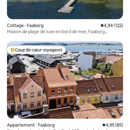
Cottage ⋅ Faaborg
Évaluation moy
4,94 (122)
Maison de plage de luxe en bord de mer, Faaborg
Danemark
Coup de cœur voyageurs
Coups de cœur voyageurs les plus appréciés
Appartement ⋅ Faaborg
Évaluation mo
4,95 (85)