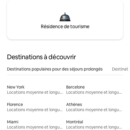
Résidence de tourisme
Destinations à découvrir
Destinations populaires pour des séjours prolongés
Destinati
New York
Barcelone
Locations moyenne et longue durée
Locations moyenne et longue durée
Florence
Athènes
Locations moyenne et longue durée
Locations moyenne et longue durée
Miami
Montréal
Locations moyenne et longue durée
Locations moyenne et longue durée