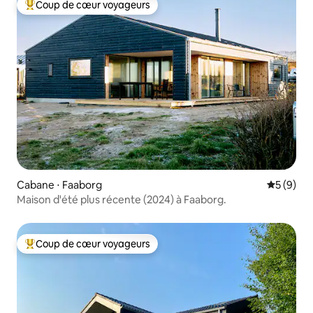
Coup de cœur voyageurs
Coups de cœur voyageurs les plus appréciés
Cabane ⋅ Faaborg
Évaluatio
5 (9)
Maison d'été plus récente (2024) à Faaborg.
Coup de cœur voyageurs
Coups de cœur voyageurs les plus appréciés