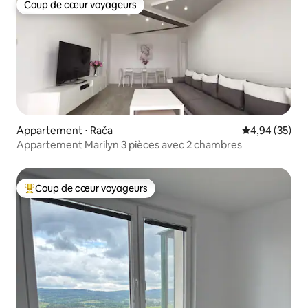
Coup de cœur voyageurs
Coup de cœur voyageurs
Appartement ⋅ Rača
Évaluation mo
4,94 (35)
Appartement Marilyn 3 pièces avec 2 chambres
Coup de cœur voyageurs
Coups de cœur voyageurs les plus appréciés