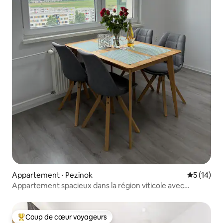
Appartement ⋅ Pezinok
Évaluation
5 (14)
Appartement spacieux dans la région viticole avec
2 balcons
Coup de cœur voyageurs
Coups de cœur voyageurs les plus appréciés