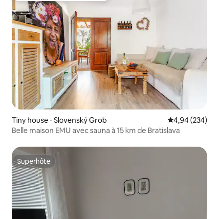
Tiny house ⋅ Slovenský Grob
Évaluation moy
4,94 (234)
Belle maison EMU avec sauna à 15 km de Bratislava
Superhôte
Superhôte