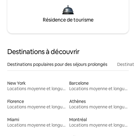
Résidence de tourisme
Destinations à découvrir
Destinations populaires pour des séjours prolongés
Destinati
New York
Barcelone
Locations moyenne et longue durée
Locations moyenne et longue durée
Florence
Athènes
Locations moyenne et longue durée
Locations moyenne et longue durée
Miami
Montréal
Locations moyenne et longue durée
Locations moyenne et longue durée