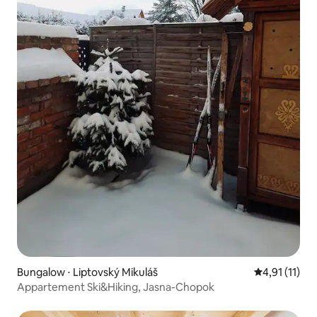
Bungalow ⋅ Liptovský Mikuláš
Évaluation m
4,91 (11)
Appartement Ski&Hiking, Jasna-Chopok