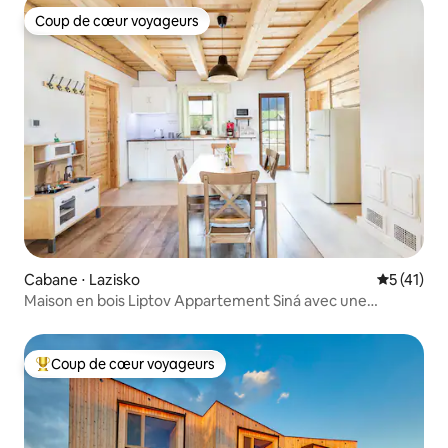
Coup de cœur voyageurs
Coup de cœur voyageurs
Cabane ⋅ Lazisko
Évaluation
5 (41)
Maison en bois Liptov Appartement Siná avec une
terrasse
Coup de cœur voyageurs
Coups de cœur voyageurs les plus appréciés