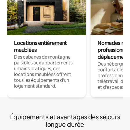
Locations entièrement
Nomades num
meublées
professionnel
déplacement
Des cabanes de montagne
paisibles aux appartements
Des hébergem
urbains pratiques, ces
confortables p
locations meublées offrent
professionnels
tous les équipements d'un
télétravail dis
logement standard.
et d'espaces de
Équipements et avantages des séjours
longue durée