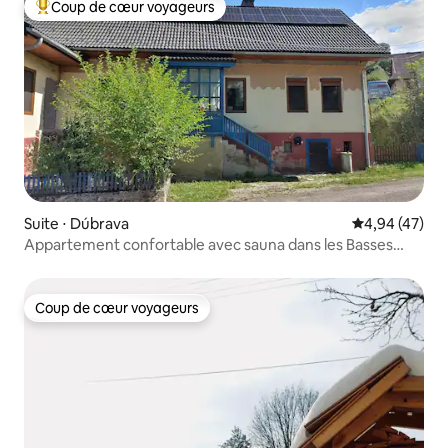
Coup de cœur voyageurs
Coups de cœur voyageurs les plus appréciés
Suite ⋅ Dúbrava
Évaluation mo
4,94 (47)
Appartement confortable avec sauna dans les Basses
Tatras
Coup de cœur voyageurs
Coup de cœur voyageurs