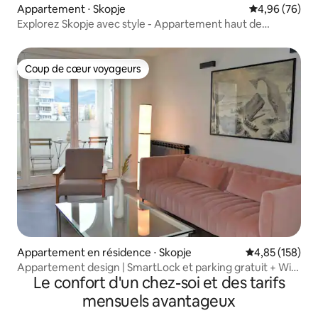
Appartement ⋅ Skopje
Évaluation mo
4,96 (76)
Explorez Skopje avec style - Appartement haut de
gamme confortable pour deux
Coup de cœur voyageurs
Coup de cœur voyageurs
Appartement en résidence ⋅ Skopje
Évaluation moy
4,85 (158)
Appartement design | SmartLock et parking gratuit + Wifi
Le confort d'un chez-soi et des tarifs
RAPIDE
mensuels avantageux