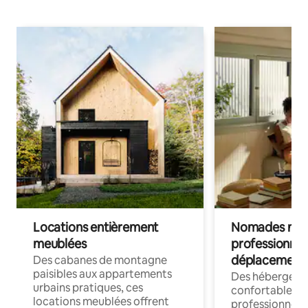
Locations entièrement
Nomades num
meublées
professionnel
déplacement
Des cabanes de montagne
paisibles aux appartements
Des hébergem
urbains pratiques, ces
confortables p
locations meublées offrent
professionnels