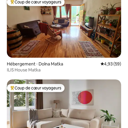
Coup de cœur voyageurs
Coups de cœur voyageurs les plus appréciés
Hébergement ⋅ Dolna Matka
Évaluation mo
4,93 (59)
ILIS House Matka
Coup de cœur voyageurs
Coups de cœur voyageurs les plus appréciés