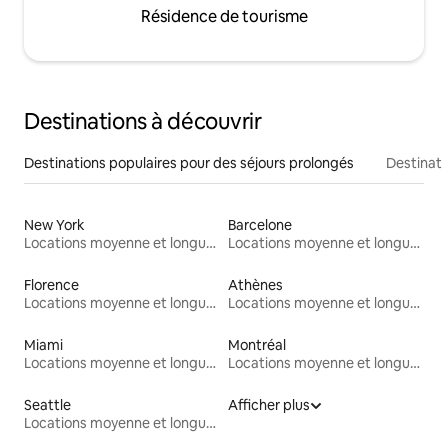
Résidence de tourisme
Destinations à découvrir
Destinations populaires pour des séjours prolongés
Destinati
New York
Barcelone
Locations moyenne et longue durée
Locations moyenne et longue durée
Florence
Athènes
Locations moyenne et longue durée
Locations moyenne et longue durée
Miami
Montréal
Locations moyenne et longue durée
Locations moyenne et longue durée
Seattle
Afficher plus
Locations moyenne et longue durée