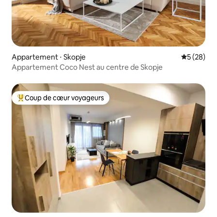
Appartement ⋅ Skopje
Évaluation
5 (28)
Appartement Coco Nest au centre de Skopje
Coup de cœur voyageurs
Coups de cœur voyageurs les plus appréciés