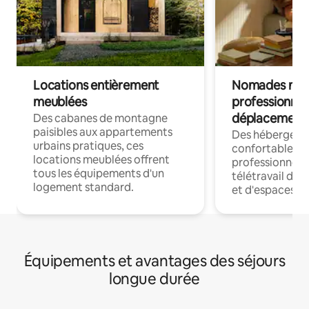
Locations entièrement
Nomades num
meublées
professionnel
déplacement
Des cabanes de montagne
paisibles aux appartements
Des hébergem
urbains pratiques, ces
confortables p
locations meublées offrent
professionnels
tous les équipements d'un
télétravail dis
logement standard.
et d'espaces de
Équipements et avantages des séjours
longue durée