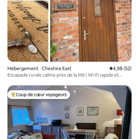
Hébergement ⋅ Cheshire East
Évaluation mo
4,98 (52)
Escapade rurale calme près de la M6 | Wi-Fi rapide et
parking
Coup de cœur voyageurs
Coups de cœur voyageurs les plus appréciés