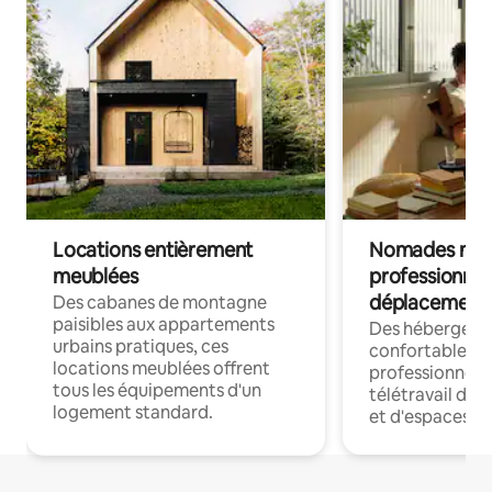
Locations entièrement
Nomades num
meublées
professionnel
déplacement
Des cabanes de montagne
paisibles aux appartements
Des hébergem
urbains pratiques, ces
confortables p
locations meublées offrent
professionnels
tous les équipements d'un
télétravail dis
logement standard.
et d'espaces de