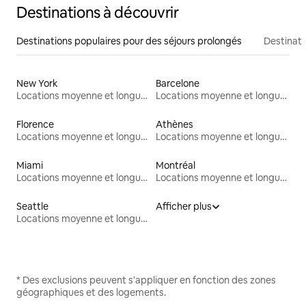
Destinations à découvrir
Destinations populaires pour des séjours prolongés
Destinati
New York
Barcelone
Locations moyenne et longue durée
Locations moyenne et longue durée
Florence
Athènes
Locations moyenne et longue durée
Locations moyenne et longue durée
Miami
Montréal
Locations moyenne et longue durée
Locations moyenne et longue durée
Seattle
Afficher plus
Locations moyenne et longue durée
* Des exclusions peuvent s'appliquer en fonction des zones
géographiques et des logements.