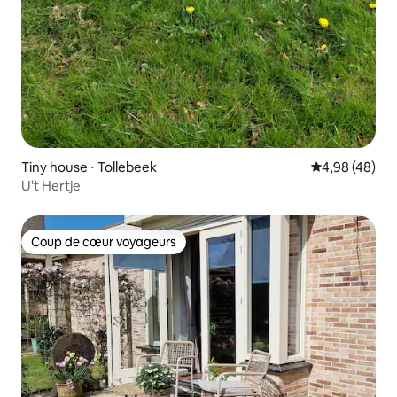
Tiny house ⋅ Tollebeek
Évaluation mo
4,98 (48)
U't Hertje
Coup de cœur voyageurs
Coup de cœur voyageurs