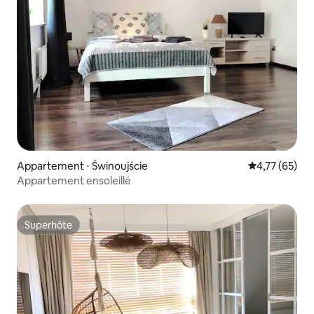
Appartement ⋅ Świnoujście
Évaluation mo
4,77 (65)
Appartement ensoleillé
Superhôte
Superhôte