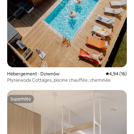
Hébergement ⋅ Dziwnów
Évaluation mo
4,94 (16)
Płyniewoda Cottages, piscine chauffée, cheminée
Superhôte
Superhôte