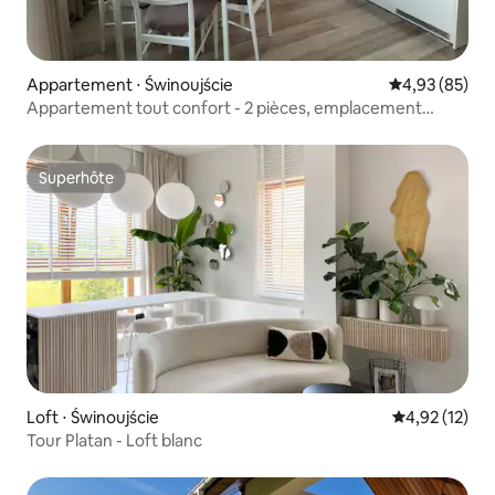
Appartement ⋅ Świnoujście
Évaluation mo
4,93 (85)
Appartement tout confort - 2 pièces, emplacement
pratique
Superhôte
Superhôte
Loft ⋅ Świnoujście
Évaluation mo
4,92 (12)
Tour Platan - Loft blanc