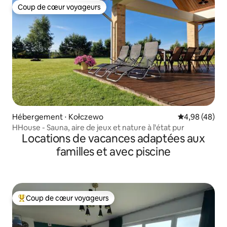
Coup de cœur voyageurs
Coup de cœur voyageurs
Hébergement ⋅ Kołczewo
Évaluation mo
4,98 (48)
HHouse - Sauna, aire de jeux et nature à l'état pur
Locations de vacances adaptées aux
familles et avec piscine
Coup de cœur voyageurs
Coups de cœur voyageurs les plus appréciés