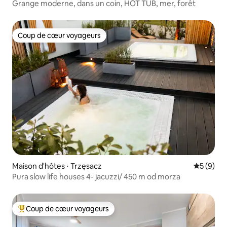
Grange moderne, dans un coin, HOT TUB, mer, forêt
Coup de cœur voyageurs
Coup de cœur voyageurs
Maison d'hôtes ⋅ Trzęsacz
Évaluatio
5 (9)
Pura slow life houses 4- jacuzzi/ 450 m od morza
Coup de cœur voyageurs
Coups de cœur voyageurs les plus appréciés