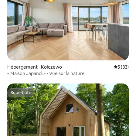
Hébergement ⋅ Kołczewo
Évaluation
5 (33)
« Maison Japandi » • Vue sur la nature
Superhôte
Superhôte