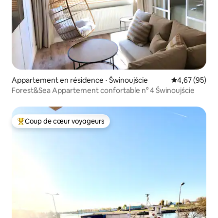
Appartement en résidence ⋅ Świnoujście
Évaluation mo
4,67 (95)
Forest&Sea Appartement confortable n° 4 Świnoujście
Coup de cœur voyageurs
Coups de cœur voyageurs les plus appréciés