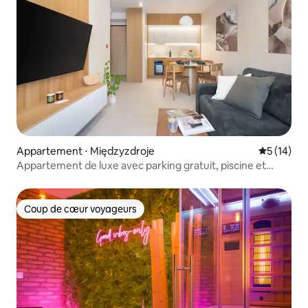
Appartement ⋅ Międzyzdroje
Évaluation
5 (14)
Appartement de luxe avec parking gratuit, piscine et
espace bien-être
Coup de cœur voyageurs
Coup de cœur voyageurs