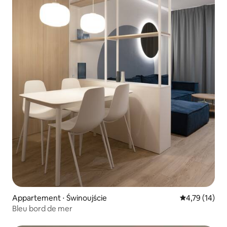
Appartement ⋅ Świnoujście
Évaluation mo
4,79 (14)
Bleu bord de mer