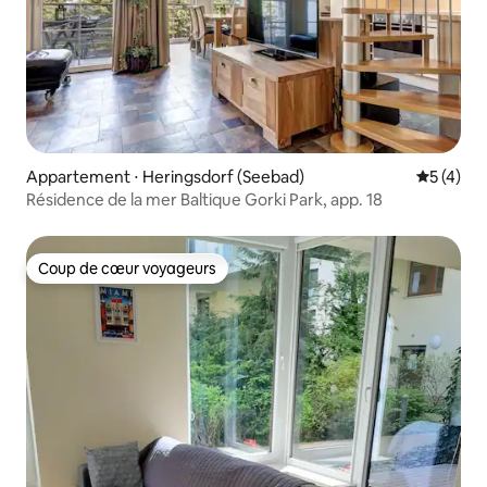
Appartement ⋅ Heringsdorf (Seebad)
Évaluatio
5 (4)
Résidence de la mer Baltique Gorki Park, app. 18
Coup de cœur voyageurs
Coup de cœur voyageurs