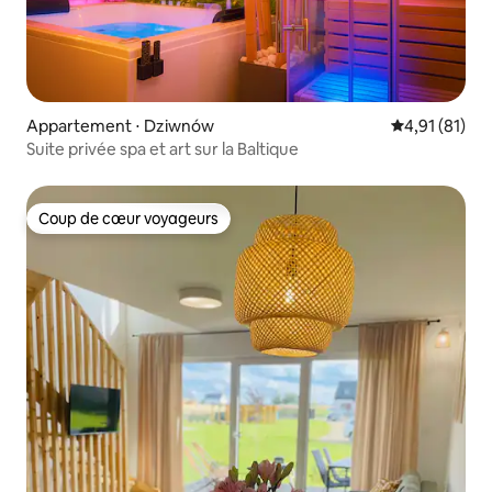
Appartement ⋅ Dziwnów
Évaluation mo
4,91 (81)
Suite privée spa et art sur la Baltique
Coup de cœur voyageurs
Coup de cœur voyageurs