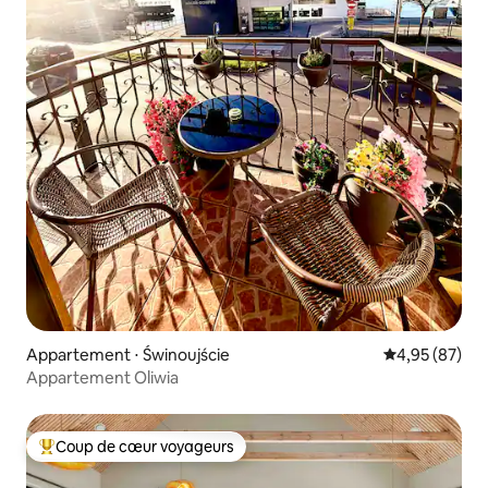
Appartement ⋅ Świnoujście
Évaluation mo
4,95 (87)
Appartement Oliwia
Coup de cœur voyageurs
Coups de cœur voyageurs les plus appréciés