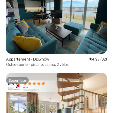
Appartement ⋅ Dziwnów
Évaluation mo
4,97 (32)
Ostseeperle - piscine, sauna, 2 vélos
Superhôte
Superhôte