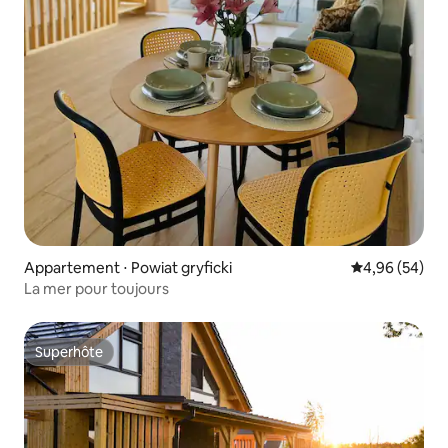
Appartement ⋅ Powiat gryficki
Évaluation mo
4,96 (54)
La mer pour toujours
Superhôte
Superhôte