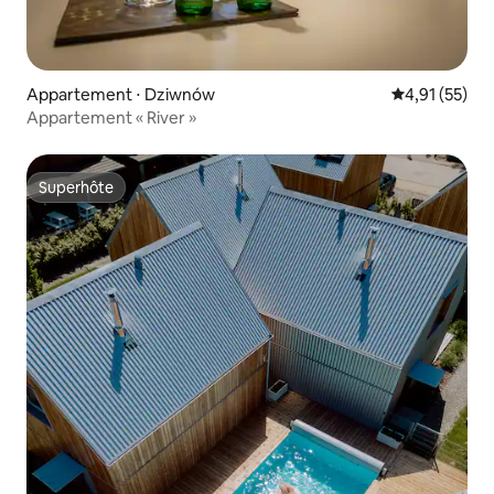
Appartement ⋅ Dziwnów
Évaluation mo
4,91 (55)
Appartement « River »
Superhôte
Superhôte