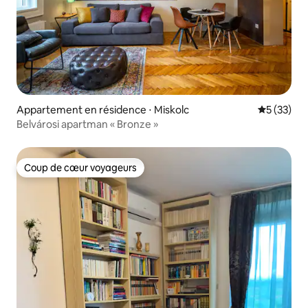
Appartement en résidence ⋅ Miskolc
Évaluation
5 (33)
Belvárosi apartman « Bronze »
Coup de cœur voyageurs
Coup de cœur voyageurs