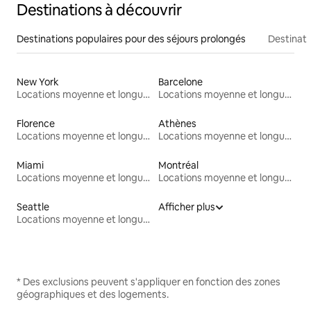
Destinations à découvrir
Destinations populaires pour des séjours prolongés
Destinati
New York
Barcelone
Locations moyenne et longue durée
Locations moyenne et longue durée
Florence
Athènes
Locations moyenne et longue durée
Locations moyenne et longue durée
Miami
Montréal
Locations moyenne et longue durée
Locations moyenne et longue durée
Seattle
Afficher plus
Locations moyenne et longue durée
* Des exclusions peuvent s'appliquer en fonction des zones
géographiques et des logements.