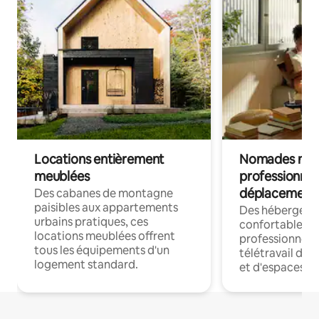
Locations entièrement
Nomades num
meublées
professionnel
déplacement
Des cabanes de montagne
paisibles aux appartements
Des hébergem
urbains pratiques, ces
confortables p
locations meublées offrent
professionnels
tous les équipements d'un
télétravail dis
logement standard.
et d'espaces de