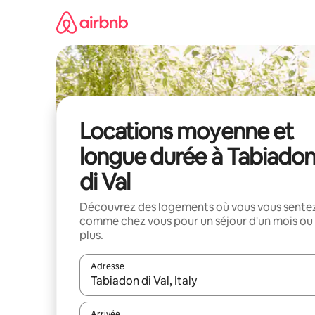
Aller
directement
au
contenu
Locations moyenne et
longue durée à Tabiado
di Val
Découvrez des logements où vous vous sente
comme chez vous pour un séjour d'un mois ou
plus.
Adresse
Lorsque les résultats s'affichent, utilisez les flèc
Arrivée