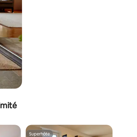
imité
Superhôte
lus appréciés
Superhôte