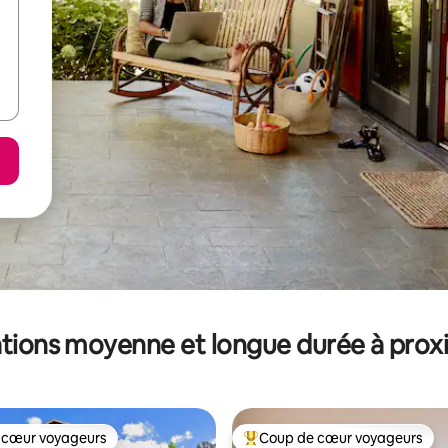
tions moyenne et longue durée à prox
 cœur voyageurs
Coup de cœur voyageurs
 cœur voyageurs
Coups de cœur voyageurs les p