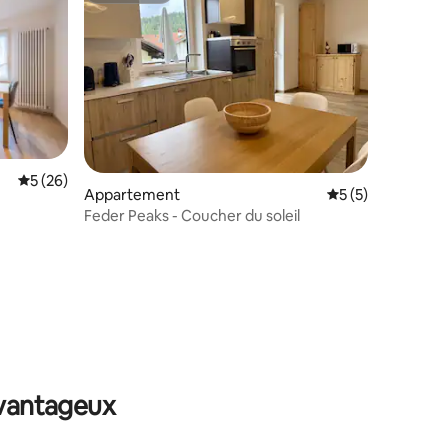
ntaires : 4,89 sur 5
Évaluation moyenne sur la base de 26 commentaires : 5 sur 5
5 (26)
Appartement
Évaluation moyenn
5 (5)
1
Feder Peaks - Coucher du soleil
avantageux