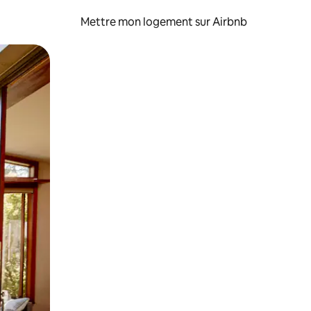
Mettre mon logement sur Airbnb
sant glisser.