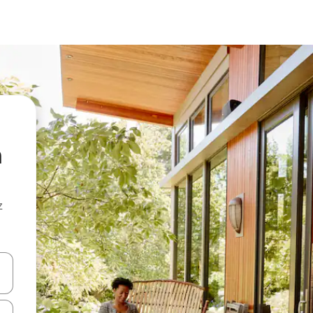
n
z
hes vers le haut et vers le bas pour les parcourir ou en appuyant et en fai