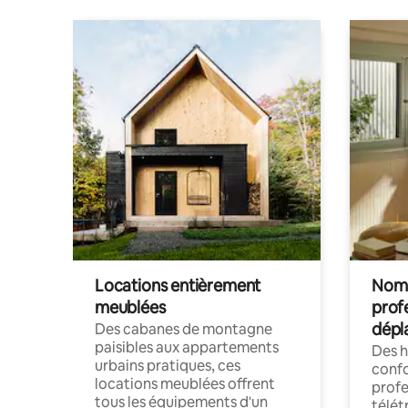
Locations entièrement
Noma
meublées
prof
dépl
Des cabanes de montagne
paisibles aux appartements
Des 
urbains pratiques, ces
confo
locations meublées offrent
profe
tous les équipements d'un
télét