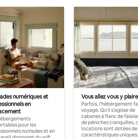
des numériques et
Vous allez vous y plaire
essionnels en
Parfois, l'hébergement fai
voyage. Qu'il s'agisse de
acement
cabanes à flanc de falais
hébergements
de péniches tranquilles, 
rtables pour les
locations sont dotées de
ssionnels nomades et en
caractéristiques uniques
ravail disposant du wifi