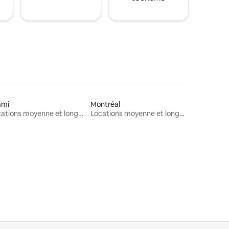
ami
Montréal
Locations moyenne et longue durée
Locations moyenne et longue durée