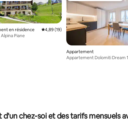
ent en résidence
Évaluation moyenne sur la base de 19 comme
4,89 (19)
Alpina Piane
Appartement
Appartement Dolomiti Dream 
r la base de 19 commentaires : 4,95 sur 5
t d'un chez-soi et des tarifs mensuels 