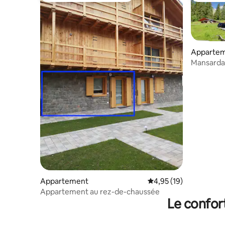
Appartem
Mansarda 
Appartement
Évaluation moyenne su
4,95 (19)
Appartement au rez-de-chaussée
Le confor