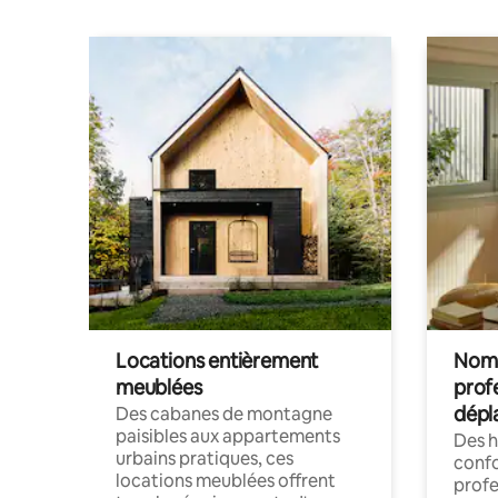
Locations entièrement
Noma
meublées
prof
dépl
Des cabanes de montagne
paisibles aux appartements
Des 
urbains pratiques, ces
confo
locations meublées offrent
profe