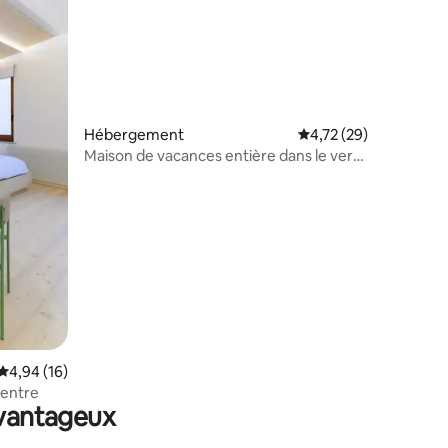
ntaires : 4,92 sur 5
Hébergement
Évaluation moyenne su
4,72 (29)
Maison de vacances entière dans le vert
de Torlano
Évaluation moyenne sur la base de 16 commentaires : 4,94 sur 5
4,94 (16)
centre
avantageux