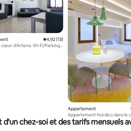
ment
Évaluation moyenne sur la base de 13 comme
4,92 (13)
 sur la base de 53 commentaires : 5 sur 5
 cœur d’Artena. Wi-Fi/Parking
Appartement
Appartement Nordico dans le 
t d'un chez-soi et des tarifs mensuels 