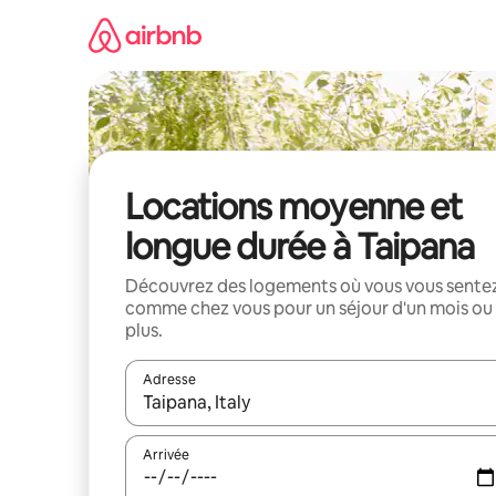
Aller
directement
au
contenu
Locations moyenne et
longue durée à Taipana
Découvrez des logements où vous vous sente
comme chez vous pour un séjour d'un mois ou
plus.
Adresse
Lorsque les résultats s'affichent, utilisez les flèc
Arrivée