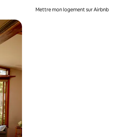
Mettre mon logement sur Airbnb
sant glisser.