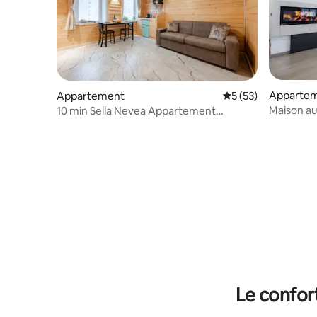
Apparte
Appartement
Évaluation moyenne
5 (53)
Maison au
10 min Sella Nevea Appartement
gratuits
résidence de montagne
Le confor