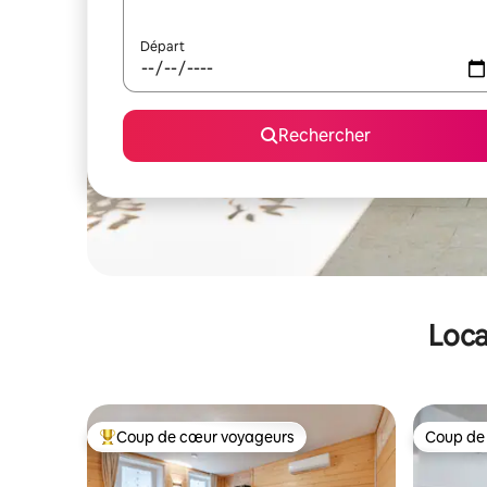
Départ
Rechercher
Loca
Coup de cœur voyageurs
Coup de
Coups de cœur voyageurs les plus appréciés
Coup de