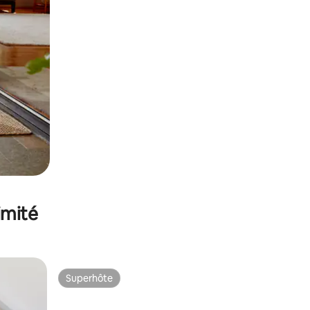
imité
Superhôte
lus appréciés
Superhôte