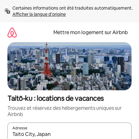
Aller
Certaines informations ont été traduites automatiquement. 
directement
Afficher la langue d'origine
au
contenu
Mettre mon logement sur Airbnb
Taitō-ku : locations de vacances
Trouvez et réservez des hébergements uniques sur
Airbnb
Adresse
Lorsque les résultats s'affichent, utilisez les flèches vers le hau