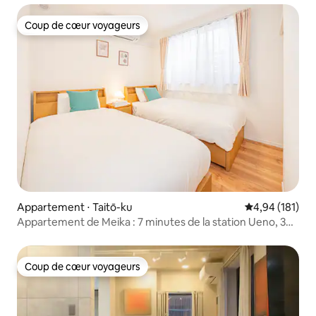
d'une chambre 22
Coup de cœur voyageurs
Coup de cœur voyageurs
Appartement ⋅ Taitō-ku
Évaluation moy
4,94 (181)
Appartement de Meika : 7 minutes de la station Ueno, 3
minutes de la station Inari-cho, accès direct à Asakusa,
Ginza, Shibuya, Shinjuku, Wi-Fi gratuit, parking familial.
Coup de cœur voyageurs
Coup de cœur voyageurs