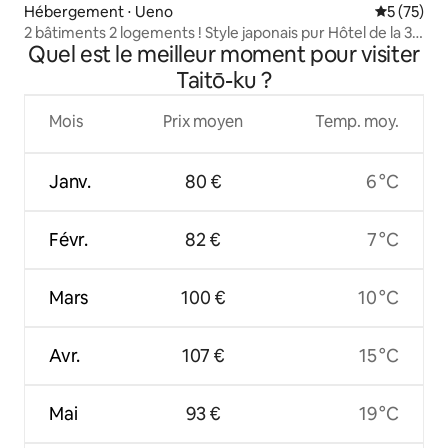
Hébergement ⋅ Ueno
Évaluation
5 (75)
2 bâtiments 2 logements ! Style japonais pur Hôtel de la 3e
Quel est le meilleur moment pour visiter
rue [Negishi Villa] À 4 minutes à pied de la gare Plancher
chauffant Parc d'Ueno • Yanaka • Asakusa
Taitō-ku ?
Mois
Prix moyen
Temp. moy.
Janv.
80 €
6 °C
Févr.
82 €
7 °C
Mars
100 €
10 °C
Avr.
107 €
15 °C
Mai
93 €
19 °C