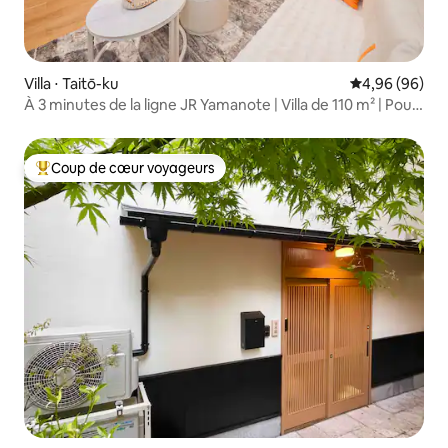
Villa ⋅ Taitō-ku
Évaluation mo
4,96 (96)
À 3 minutes de la ligne JR Yamanote | Villa de 110 m² | Pour
9 personnes | À 1 station d'Ueno, accès direct à Asakusa
Coup de cœur voyageurs
Coups de cœur voyageurs les plus appréciés