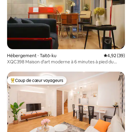
Hébergement ⋅ Taitō-ku
Évaluation mo
4,92 (39)
XQC398 Maison d'art moderne à 6 minutes à pied du
temple Asakusa, quartier commerçant animé,
nouvellement construit, entièrement équipé, bien
desservi par les transports
Coup de cœur voyageurs
Coups de cœur voyageurs les plus appréciés