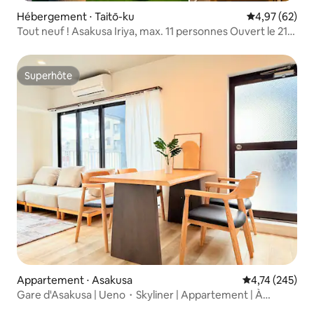
Hébergement ⋅ Taitō-ku
Évaluation mo
4,97 (62)
Tout neuf ! Asakusa Iriya, max. 11 personnes Ouvert le 21
novembre
Superhôte
Superhôte
Appartement ⋅ Asakusa
Évaluation moy
4,74 (245)
Gare d'Asakusa | Ueno・Skyliner | Appartement | À
distance de marche de la Sumidagawa, appartement