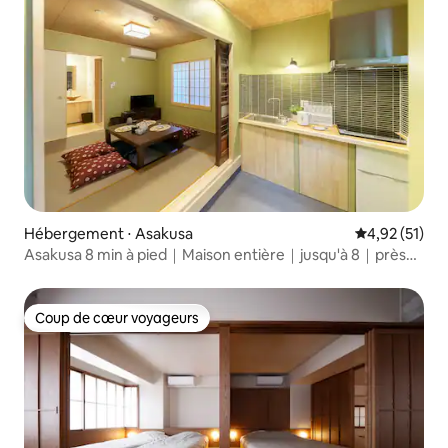
Hébergement ⋅ Asakusa
Évaluation mo
4,92 (51)
Asakusa 8 min à pied｜Maison entière｜jusqu'à 8｜près
d'Ueno
Coup de cœur voyageurs
Coup de cœur voyageurs