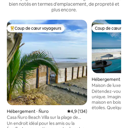
bien notés en termes d'emplacement, de propreté et
plus encore.
Coup de cœur voyageurs
Coup de cœur vo
Coups de cœur voyageurs les plus appréciés
Coup de cœur vo
Hébergement ⋅ M
Maison de luxe en
piscine, climatisat
Détendez-vous da
unique. Imaginez v
maison en bois dan
étoiles. Quelques 
Hébergement ⋅ Ñuro
Évaluation moyenne sur la base
4,9 (134)
vous pourrez senti
Casa Ñuro Beach Villa sur la plage de
vos pieds. Entour
Ñuro, Pérou
Un endroit idéal pour les amis ou la
forêt d'arbres qui 