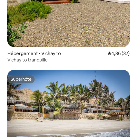
Hébergement ⋅ Vichayito
Évaluation mo
4,86 (37)
Vichayito tranquille
Superhôte
Superhôte