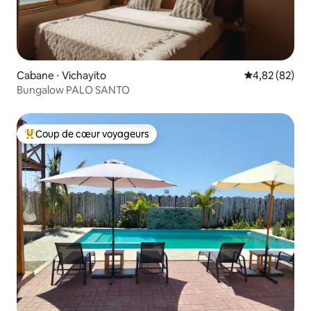
Cabane ⋅ Vichayito
Évaluation mo
4,82 (82)
Bungalow PALO SANTO
Coup de cœur voyageurs
Coups de cœur voyageurs les plus appréciés