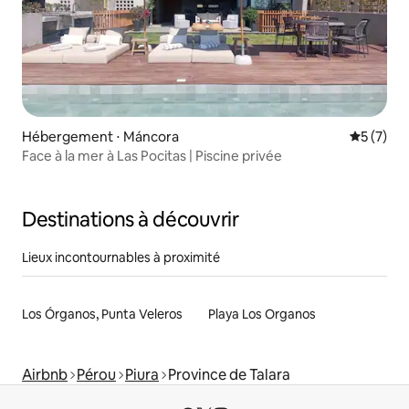
Hébergement ⋅ Máncora
Évaluatio
5 (7)
Face à la mer à Las Pocitas | Piscine privée
Destinations à découvrir
Lieux incontournables à proximité
Los Órganos, Punta Veleros
Playa Los Organos
Airbnb
Pérou
Piura
Province de Talara