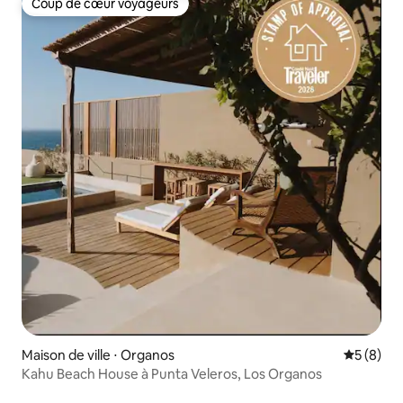
Coup de cœur voyageurs
Coup de cœur voyageurs
Maison de ville ⋅ Organos
Évaluatio
5 (8)
Kahu Beach House à Punta Veleros, Los Organos