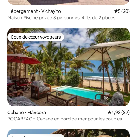
Hébergement ⋅ Vichayito
Évaluation
5 (20)
Maison Piscine privée 8 personnes. 4 lits de 2 places
Coup de cœur voyageurs
Coup de cœur voyageurs
Cabane ⋅ Máncora
Évaluation mo
4,93 (87)
ROCABEACH Cabane en bord de mer pour les couples