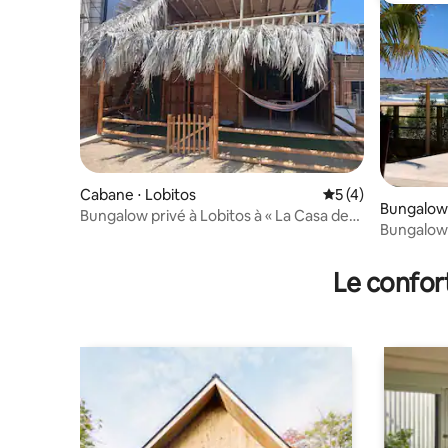
Cabane ⋅ Lobitos
Évaluation moyenn
5 (4)
Bungalow
Bungalow privé à Lobitos à « La Casa de
Bungalow 
Richi »
Punta Vel
Le confor