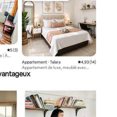
Évaluation moyenne sur la base de 3 commentaires : 5 sur 5
5 (3)
ntaires : 4,97 sur 5
e | À
Appartement ⋅ Talara
Évaluation moyenne su
4,93 (14)
Appartement de luxe, meublé avec
avantageux
services inclus