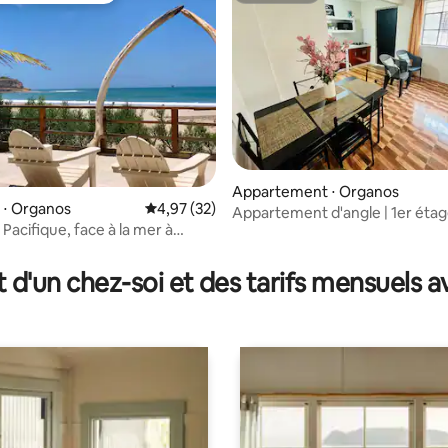
Appartement ⋅ Organos
e sur la base de 4 commentaires : 5 sur 5
 ⋅ Organos
Évaluation moyenne sur la base de 32 comme
4,97 (32)
Appartement d'angle | 1er étag
Pacifique, face à la mer à
5 minutes de la plage
eros.
t d'un chez-soi et des tarifs mensuels 