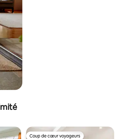
imité
Coup de cœur voyageurs
Coup de cœur voyageurs