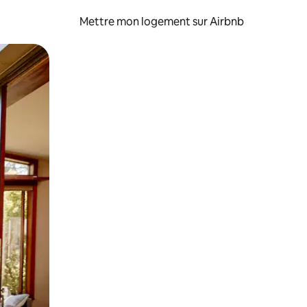
Mettre mon logement sur Airbnb
sant glisser.