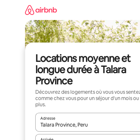
Aller
directement
au
contenu
Locations moyenne et
longue durée à Talara
Province
Découvrez des logements où vous vous sente
comme chez vous pour un séjour d'un mois ou
plus.
Adresse
Lorsque les résultats s'affichent, utilisez les flèc
Arrivée