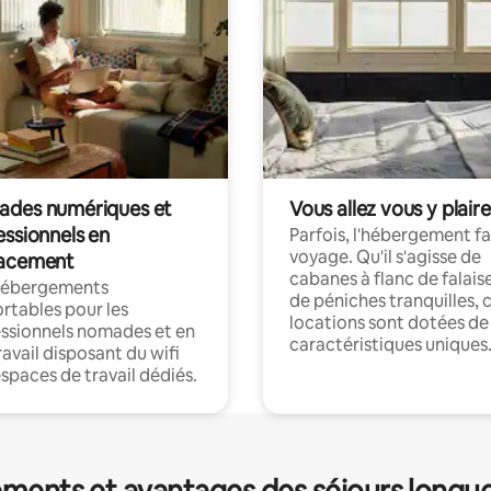
des numériques et
Vous allez vous y plaire
essionnels en
Parfois, l'hébergement fai
voyage. Qu'il s'agisse de
acement
cabanes à flanc de falais
hébergements
de péniches tranquilles, 
rtables pour les
locations sont dotées de
ssionnels nomades et en
caractéristiques uniques
ravail disposant du wifi
espaces de travail dédiés.
ments et avantages des séjours longu