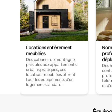
Locations entièrement
Noma
meublées
prof
dépl
Des cabanes de montagne
paisibles aux appartements
Des 
urbains pratiques, ces
confo
locations meublées offrent
profe
tous les équipements d'un
télét
logement standard.
et d'
Équipe