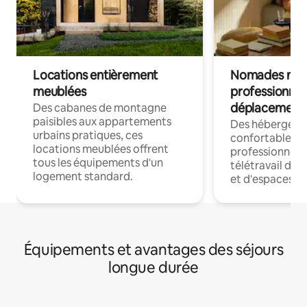
Locations entièrement
Nomades num
meublées
professionnel
déplacement
Des cabanes de montagne
paisibles aux appartements
Des hébergem
urbains pratiques, ces
confortables p
locations meublées offrent
professionnels
tous les équipements d'un
télétravail dis
logement standard.
et d'espaces de
Équipements et avantages des séjours
longue durée