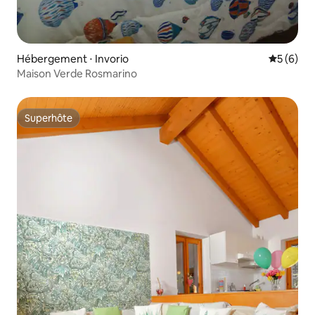
Hébergement ⋅ Invorio
Évaluatio
5 (6)
Maison Verde Rosmarino
Superhôte
Superhôte