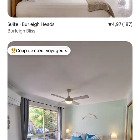
Suite ⋅ Burleigh Heads
Évaluation moy
4,97 (187)
Burleigh Bliss
Coup de cœur voyageurs
Coups de cœur voyageurs les plus appréciés