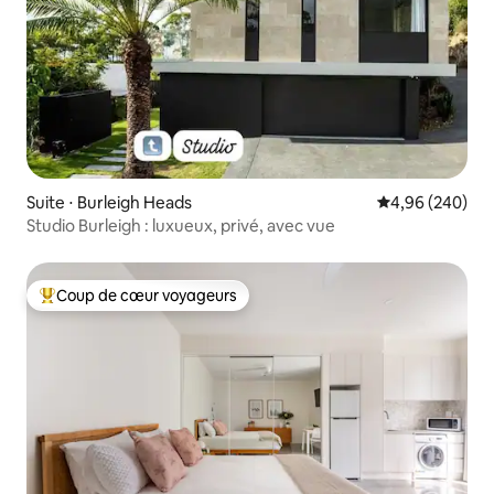
Suite ⋅ Burleigh Heads
Évaluation moy
4,96 (240)
Studio Burleigh : luxueux, privé, avec vue
Coup de cœur voyageurs
Coups de cœur voyageurs les plus appréciés