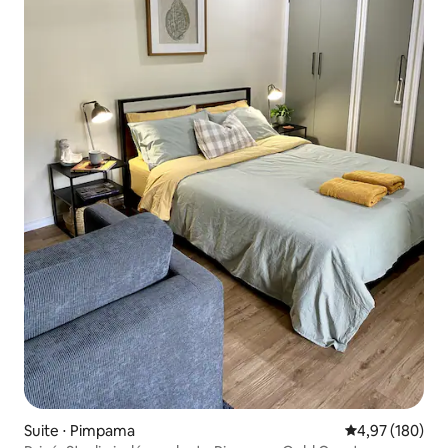
Suite ⋅ Pimpama
Évaluation moy
4,97 (180)