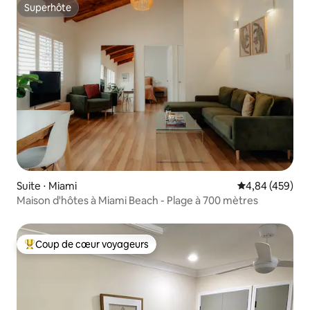
Superhôte
Superhôte
Suite ⋅ Miami
Évaluation moy
4,84 (459)
Maison d'hôtes à Miami Beach - Plage à 700 mètres
Coup de cœur voyageurs
Coups de cœur voyageurs les plus appréciés