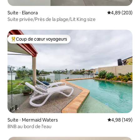
Suite ⋅ Elanora
Évaluation moy
4,89 (203)
Suite privée/Près de la plage/Lit King size
Coup de cœur voyageurs
Coups de cœur voyageurs les plus appréciés
Suite ⋅ Mermaid Waters
Évaluation moy
4,98 (149)
BNB au bord de l'eau