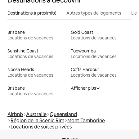
Destinations à découvrir
Destinations à proximité
Autres types de logements
Lie
Brisbane
Gold Coast
Locations de vacances
Locations de vacances
Sunshine Coast
Toowoomba
Locations de vacances
Locations de vacances
Noosa Heads
Coffs Harbour
Locations de vacances
Locations de vacances
Brisbane
Afficher plus
Locations de vacances
Airbnb
Australie
Queensland
Région de la Scenic Rim
Mont Tamborine
Locations de suites privées