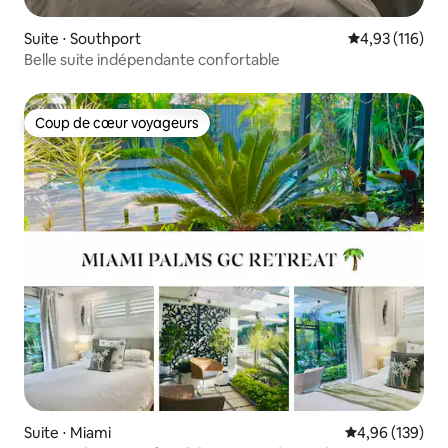
Suite ⋅ Southport
Évaluation moy
4,93 (116)
Belle suite indépendante confortable
Coup de cœur voyageurs
Coup de cœur voyageurs
Suite ⋅ Miami
Évaluation moy
4,96 (139)