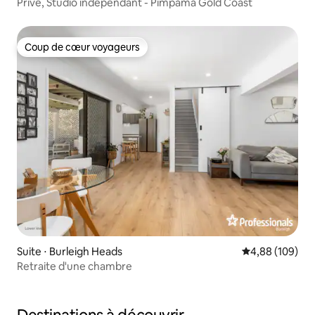
Privé, Studio indépendant - Pimpama Gold Coast
Coup de cœur voyageurs
Coup de cœur voyageurs
Suite ⋅ Burleigh Heads
Évaluation moy
4,88 (109)
Retraite d'une chambre