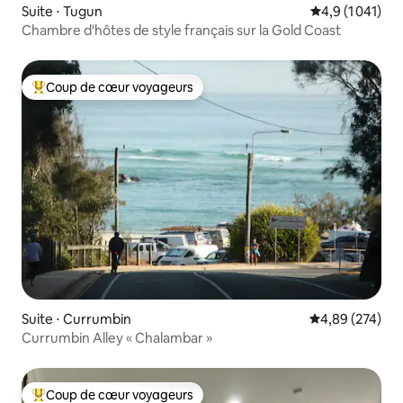
Suite ⋅ Tugun
Évaluation moy
4,9 (1 041)
Chambre d'hôtes de style français sur la Gold Coast
Coup de cœur voyageurs
Coups de cœur voyageurs les plus appréciés
Suite ⋅ Currumbin
Évaluation moy
4,89 (274)
Currumbin Alley « Chalambar »
Coup de cœur voyageurs
Coups de cœur voyageurs les plus appréciés