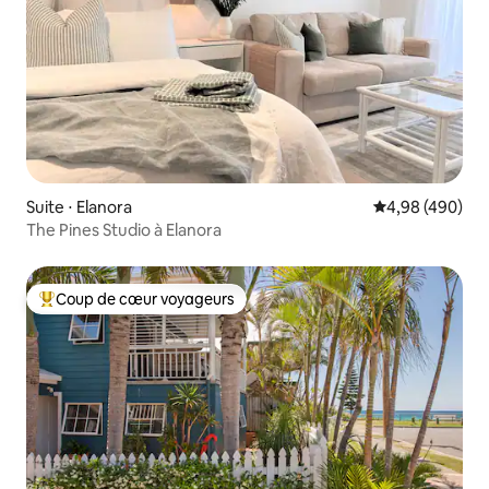
Suite ⋅ Elanora
Évaluation moy
4,98 (490)
The Pines Studio à Elanora
Coup de cœur voyageurs
Coups de cœur voyageurs les plus appréciés