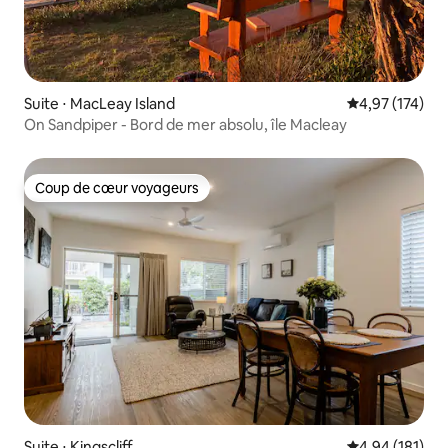
Suite ⋅ MacLeay Island
Évaluation moy
4,97 (174)
On Sandpiper - Bord de mer absolu, île Macleay
Coup de cœur voyageurs
Coup de cœur voyageurs
Suite ⋅ Kingscliff
Évaluation moy
4,94 (181)