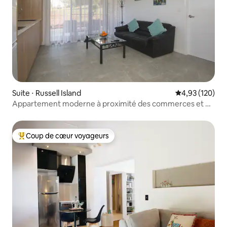
Suite ⋅ Russell Island
Évaluation moy
4,93 (120)
Appartement moderne à proximité des commerces et du
ferry.
Coup de cœur voyageurs
Coups de cœur voyageurs les plus appréciés