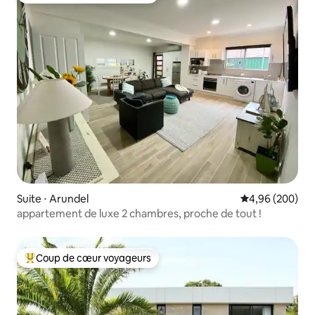
Suite ⋅ Arundel
Évaluation moy
4,96 (200)
appartement de luxe 2 chambres, proche de tout !
Coup de cœur voyageurs
Coups de cœur voyageurs les plus appréciés