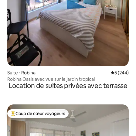
Suite ⋅ Robina
Évaluation 
5 (244)
Robina Oasis avec vue sur le jardin tropical
Location de suites privées avec terrasse
Coup de cœur voyageurs
Coups de cœur voyageurs les plus appréciés