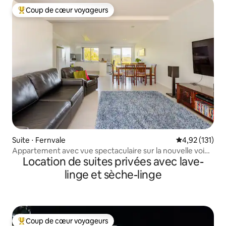
Coup de cœur voyageurs
Coups de cœur voyageurs les plus appréciés
Suite ⋅ Fernvale
Évaluation moy
4,92 (131)
Appartement avec vue spectaculaire sur la nouvelle voie
Location de suites privées avec lave-
verte
linge et sèche-linge
Coup de cœur voyageurs
Coups de cœur voyageurs les plus appréciés