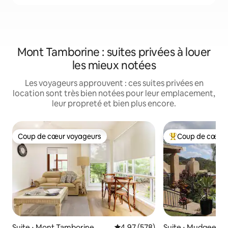
Mont Tamborine : suites privées à louer
les mieux notées
Les voyageurs approuvent : ces suites privées en
location sont très bien notées pour leur emplacement,
leur propreté et bien plus encore.
Coup de cœur voyageurs
Coup de cœur 
Coup de cœur voyageurs
Coups de cœur vo
Suite ⋅ Mont Tamborine
Évaluation moyenne sur la base 
4,97 (578)
Suite ⋅ Mudgeera