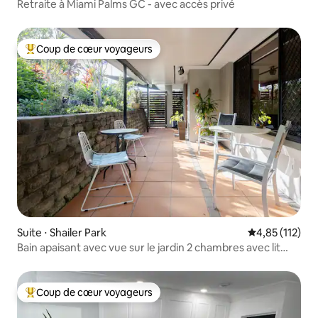
Retraite à Miami Palms GC - avec accès privé
Coup de cœur voyageurs
Coups de cœur voyageurs les plus appréciés
Suite ⋅ Shailer Park
Évaluation moy
4,85 (112)
Bain apaisant avec vue sur le jardin 2 chambres avec lit
Queen Size
Coup de cœur voyageurs
Coups de cœur voyageurs les plus appréciés