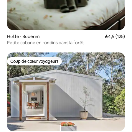
Hutte ⋅ Buderim
Évaluation mo
4,9 (125)
Petite cabane en rondins dans la forêt
Coup de cœur voyageurs
Coup de cœur voyageurs