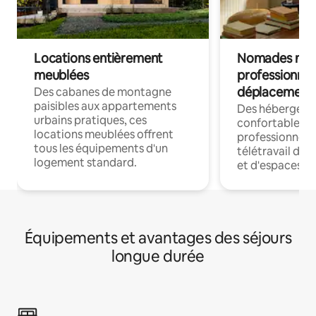
Locations entièrement
Nomades num
meublées
professionnel
déplacement
Des cabanes de montagne
paisibles aux appartements
Des hébergem
urbains pratiques, ces
confortables p
locations meublées offrent
professionnels
tous les équipements d'un
télétravail dis
logement standard.
et d'espaces de
Équipements et avantages des séjours
longue durée