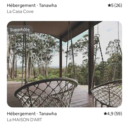
Hébergement ⋅ Tanawha
Évaluation
5 (26)
La Casa Cove
Superhôte
Superhôte
Hébergement ⋅ Tanawha
Évaluation m
4,9 (59)
La MAISON D'ART