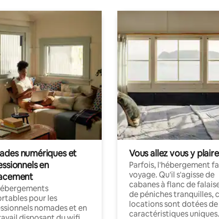
des numériques et
Vous allez vous y plaire
essionnels en
Parfois, l'hébergement fai
voyage. Qu'il s'agisse de
acement
cabanes à flanc de falais
hébergements
de péniches tranquilles, 
rtables pour les
locations sont dotées de
ssionnels nomades et en
caractéristiques uniques
ravail disposant du wifi