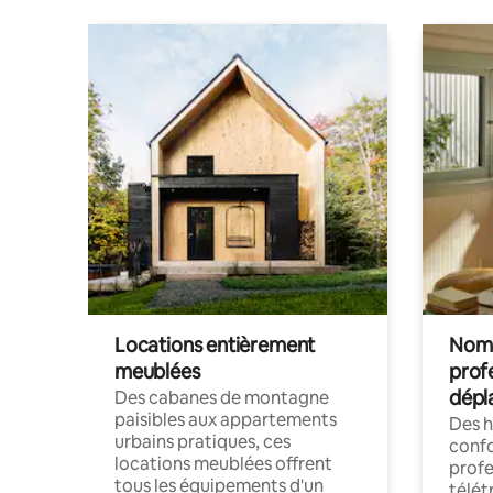
Locations entièrement
Noma
meublées
prof
dépl
Des cabanes de montagne
paisibles aux appartements
Des 
urbains pratiques, ces
confo
locations meublées offrent
profe
tous les équipements d'un
télét