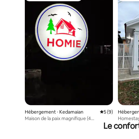
Hébergement ⋅ Kedamaian
Évaluation moyenn
5 (9)
Hébergem
g Timur
Maison de la paix magnifique (4
Homestay
Le confor
chambres et 3 salles de bain)
Lampung