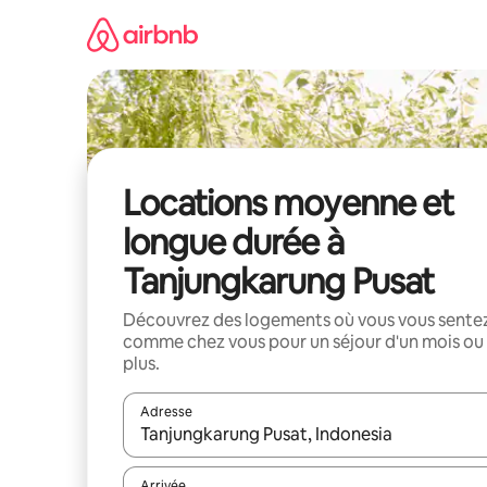
Aller
directement
au
contenu
Locations moyenne et
longue durée à
Tanjungkarung Pusat
Découvrez des logements où vous vous sente
comme chez vous pour un séjour d'un mois ou
plus.
Adresse
Lorsque les résultats s'affichent, utilisez les flèc
Arrivée