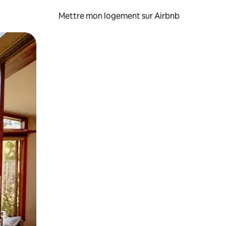
Mettre mon logement sur Airbnb
sant glisser.