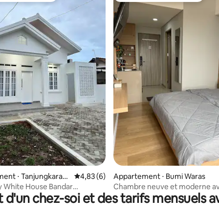
e sur la base de 9 commentaires : 5 sur 5
ent ⋅ Tanjungkaran
Évaluation moyenne sur la base de 6 comme
4,83 (6)
Appartement ⋅ Bumi Waras
 White House Bandar
Chambre neuve et moderne av
t d'un chez-soi et des tarifs mensuels 
sur l'océan