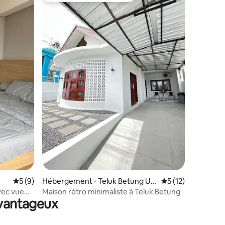
ntaires : 4,83 sur 5
Évaluation moyenne sur la base de 9 commentaires : 5 sur 5
5 (9)
Hébergement ⋅ Teluk Betung Ut
Évaluation moyenne
5 (12)
ara
ec vue
Maison rétro minimaliste à Teluk Betung
avantageux