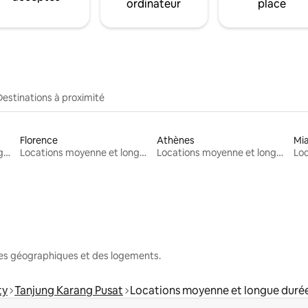
ordinateur
place
Destinations à proximité
Florence
Athènes
Mi
Locations moyenne et longue durée
Locations moyenne et longue durée
Locations moyenne et longue durée
nes géographiques et des logements.
ty
Tanjung Karang Pusat
Locations moyenne et longue duré