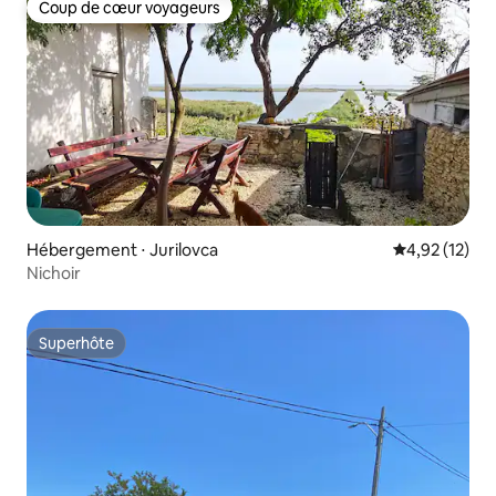
Coup de cœur voyageurs
Coup de cœur voyageurs
Hébergement ⋅ Jurilovca
Évaluation mo
4,92 (12)
Nichoir
Superhôte
Superhôte