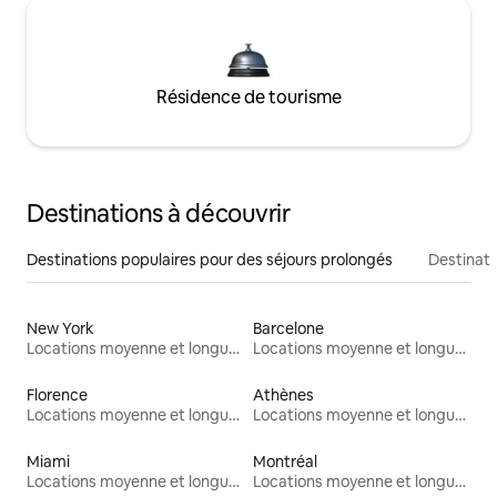
Résidence de tourisme
Destinations à découvrir
Destinations populaires pour des séjours prolongés
Destinati
New York
Barcelone
Locations moyenne et longue durée
Locations moyenne et longue durée
Florence
Athènes
Locations moyenne et longue durée
Locations moyenne et longue durée
Miami
Montréal
Locations moyenne et longue durée
Locations moyenne et longue durée