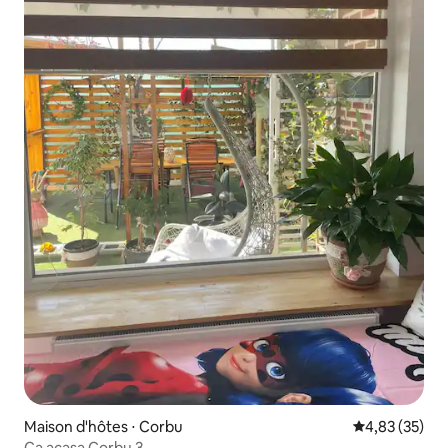
Maison d'hôtes ⋅ Corbu
Évaluation mo
4,83 (35)
Ca acasa Corbu 3