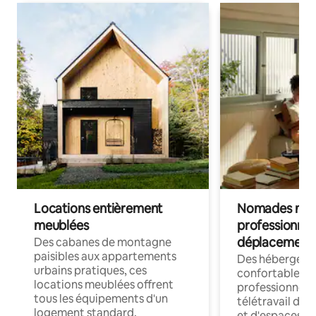
Locations entièrement
Nomades num
meublées
professionnel
déplacement
Des cabanes de montagne
paisibles aux appartements
Des hébergem
urbains pratiques, ces
confortables p
locations meublées offrent
professionnels
tous les équipements d'un
télétravail dis
logement standard.
et d'espaces de