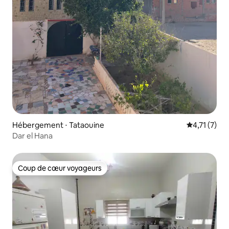
Hébergement ⋅ Tataouine
Évaluation 
4,71 (7)
Dar el Hana
Coup de cœur voyageurs
Coup de cœur voyageurs