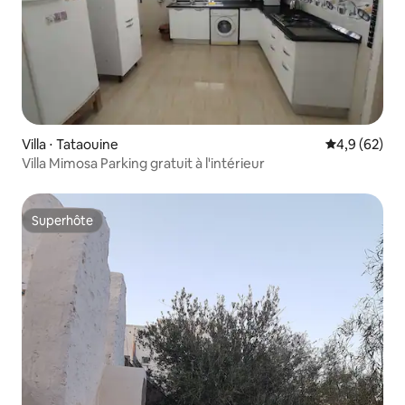
Villa ⋅ Tataouine
Évaluation m
4,9 (62)
Villa Mimosa Parking gratuit à l'intérieur
Superhôte
Superhôte