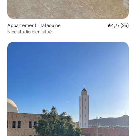
Appartement ⋅ Tataouine
Évaluation mo
4,77 (26)
Nice studio bien situé