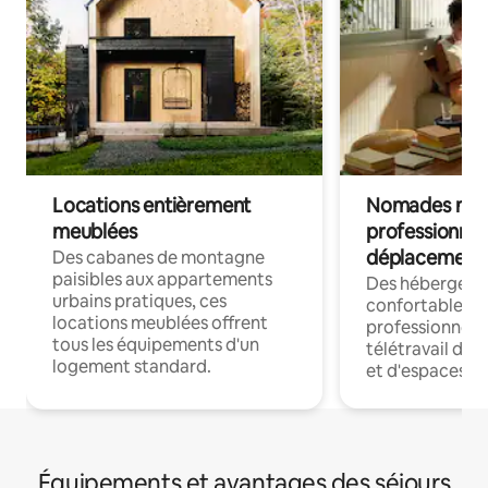
Locations entièrement
Nomades num
meublées
professionnel
déplacement
Des cabanes de montagne
paisibles aux appartements
Des hébergem
urbains pratiques, ces
confortables p
locations meublées offrent
professionnels
tous les équipements d'un
télétravail dis
logement standard.
et d'espaces de
Équipements et avantages des séjours