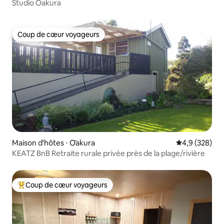
Studio Oakura
Coup de cœur voyageurs
Coup de cœur voyageurs
Maison d'hôtes ⋅ Ōakura
Évaluation mo
4,9 (328)
KEATZ BnB Retraite rurale privée près de la plage/rivière
Coup de cœur voyageurs
Coups de cœur voyageurs les plus appréciés