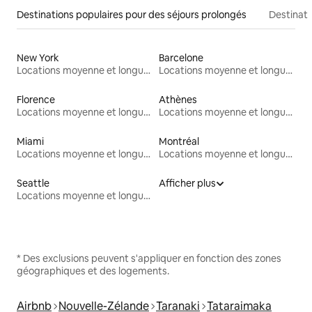
Destinations populaires pour des séjours prolongés
Destinati
New York
Barcelone
Locations moyenne et longue durée
Locations moyenne et longue durée
Florence
Athènes
Locations moyenne et longue durée
Locations moyenne et longue durée
Miami
Montréal
Locations moyenne et longue durée
Locations moyenne et longue durée
Seattle
Afficher plus
Locations moyenne et longue durée
* Des exclusions peuvent s'appliquer en fonction des zones
géographiques et des logements.
Airbnb
Nouvelle-Zélande
Taranaki
Tataraimaka