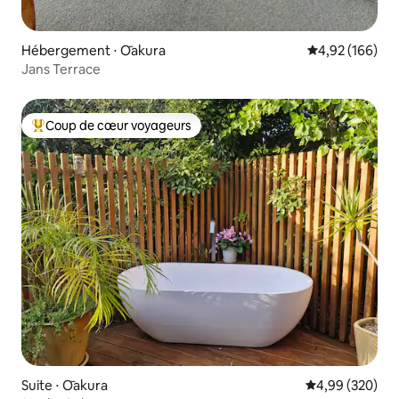
Hébergement ⋅ Ōakura
Évaluation moy
4,92 (166)
Jans Terrace
Coup de cœur voyageurs
Coups de cœur voyageurs les plus appréciés
Suite ⋅ Ōakura
Évaluation moy
4,99 (320)