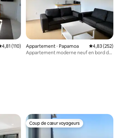
taires : 4,99 sur 5
Évaluation moyenne sur la base de 110 commentaires : 4,81 sur 5
4,81 (110)
Appartement ⋅ Papamoa
Évaluation moyenne sur
4,83 (252)
Appartement moderne neuf en bord de
mer
Coup de cœur voyageurs
Coup de cœur voyageurs