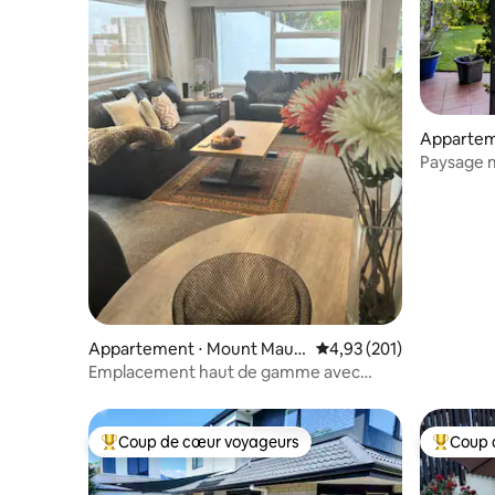
Appartem
Paysage 
Appartement ⋅ Mount Maun
Évaluation moyenne sur
4,93 (201)
ganui
Emplacement haut de gamme avec
tout ! Boutiques de plage et plus encore
Coup de cœur voyageurs
Coup 
Coups de cœur voyageurs les plus appréciés
Coups de