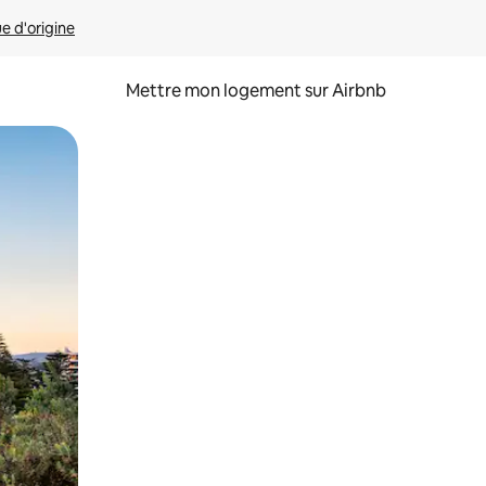
ue d'origine
Mettre mon logement sur Airbnb
sant glisser.