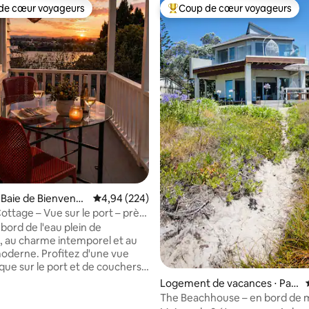
de cœur voyageurs
Coup de cœur voyageurs
 cœur voyageurs les plus appréciés
Coups de cœur voyageurs les p
 Baie de Bienvenu
Évaluation moyenne sur la base de 224 commen
4,94 (224)
ottage – Vue sur le port – près
Maunganui
bord de l'eau plein de
, au charme intemporel et au
oderne. Profitez d'une vue
la base de 139 commentaires : 4,96 sur 5
ue sur le port et de couchers
éclatants depuis votre havre de
Logement de vacances ⋅ Pap
, où l'espace de vie intérieur-
amoa
The Beachhouse – en bord de m
vous invite à ralentir et à vous