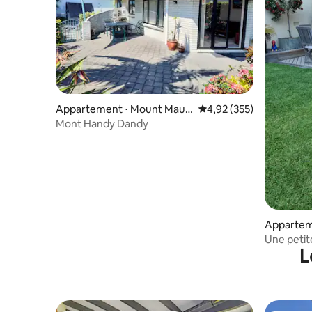
Appartement ⋅ Mount Maun
Évaluation moyenne sur 
4,92 (355)
ganui
Mont Handy Dandy
Appartem
Une peti
L