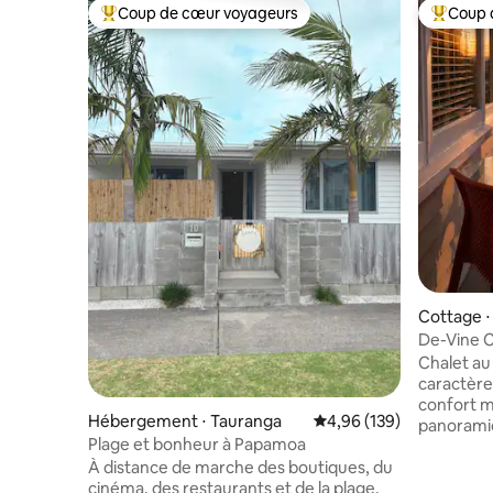
Coup de cœur voyageurs
Coup 
Coups de cœur voyageurs les plus appréciés
Coups de
Cottage ⋅
e
De-Vine C
du mont 
Chalet au 
caractère
confort m
Hébergement ⋅ Tauranga
Évaluation moyenne sur 
4,96 (139)
panoramiq
Plage et bonheur à Papamoa
de soleil 
À distance de marche des boutiques, du
paix privé
cinéma, des restaurants et de la plage.
extérieur 