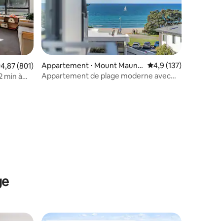
Appartement ⋅ Mount Maung
Évaluation moyenne su
4,9 (137)
valuation moyenne sur la base de 801 commentaires : 4,87 sur 5
4,87 (801)
anui
Appartement de plage moderne avec
2 min à
vue sur la mer
taires : 4,96 sur 5
ge