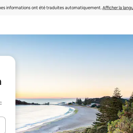
nes informations ont été traduites automatiquement. 
Afficher la lang
a
c
hes vers le haut et vers le bas pour les parcourir ou en appuyant et en fai