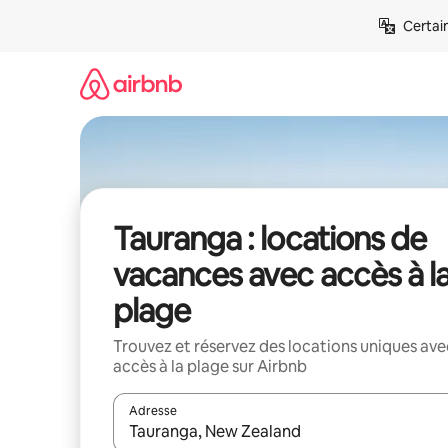
Aller
Certai
directement
au
contenu
Tauranga : locations de
vacances avec accès à l
plage
Trouvez et réservez des locations uniques ave
accès à la plage sur Airbnb
Adresse
Lorsque les résultats s'affichent, utilisez les flèc