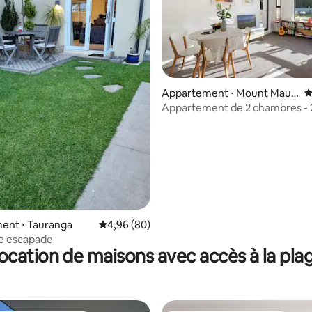
Appartement ⋅ Mount Maun
É
ganui
Appartement de 2 chambres - 
la base de 355 commentaires : 4,92 sur 5
pied des deux plages
ent ⋅ Tauranga
Évaluation moyenne sur la base de 80 commen
4,96 (80)
te escapade
ocation de maisons avec accès à la pla