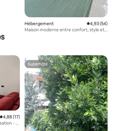
Hébergement
Évaluation moyenne su
4,93 (54)
Maison moderne entre confort, style et
es
détente
Superhôte
Superhôte
Évaluation moyenne sur la base de 17 commentaires : 4,88 sur 5
4,88 (17)
mmentaires : 5 sur 5
ation - 6
M1/M2