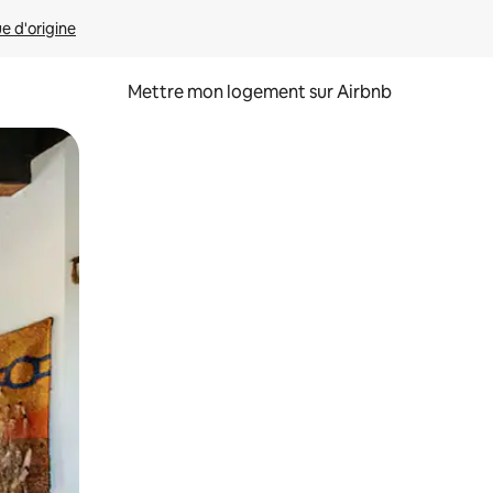
ue d'origine
Mettre mon logement sur Airbnb
sant glisser.