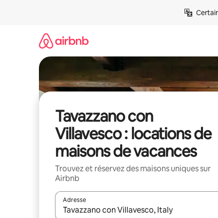
Aller
Certai
directement
au
contenu
Tavazzano con
Villavesco : locations de
maisons de vacances
Trouvez et réservez des maisons uniques sur
Airbnb
Adresse
Lorsque les résultats s'affichent, utilisez les flèc