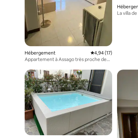
Héberge
La villa d
Hébergement
Évaluation moyenne su
4,94 (17)
Appartement à Assago très proche de
l’Unipol Forum