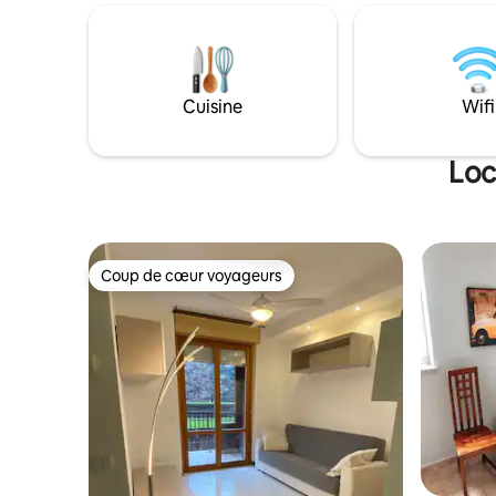
Lago®, salle de bain attenante équipée
quelques 
de produits Gessi® et dressing. Idéale
Grande, d
pour les couples et les cadres à la
Tortona, e
recherche de confort, d'intimité et d'une
métro ver
expérience italienne unique, à proximité
minutes à
Cuisine
Wifi
du centre-ville. Toutes sortes de services
restant d
supplémentaires sont disponibles.
silencieus
Loc
Coup de cœur voyageurs
Coup de cœur voyageurs