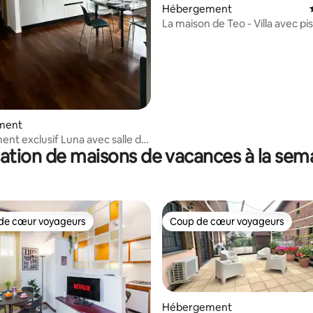
r la base de 64 commentaires : 4,75 sur 5
Hébergement
La maison de Teo - Villa avec pi
ment
nt exclusif Luna avec salle de
ation de maisons de vacances à la sem
scine.
de cœur voyageurs
Coup de cœur voyageurs
 cœur voyageurs les plus appréciés
Coup de cœur voyageurs
Hébergement