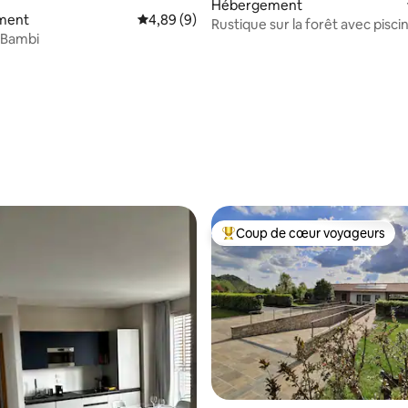
Hébergement
ment
Évaluation moyenne sur la base de 9 commen
4,89 (9)
Rustique sur la forêt avec piscin
e Bambi
pour les FÊTES
r la base de 17 commentaires : 4,94 sur 5
Coup de cœur voyageurs
Coups de cœur voyageurs les p