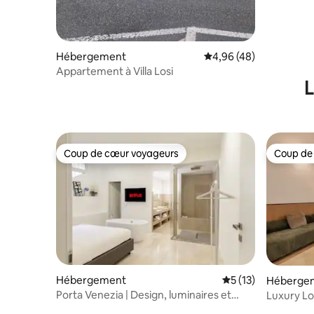
Hébergement
Évaluation moyenne sur
4,96 (48)
Appartement à Villa Losi
L
Coup de cœur voyageurs
Coup de
Coup de cœur voyageurs
Coup de
Hébergement
Évaluation moyenne
5 (13)
Héberge
Porta Venezia | Design, luminaires et
Luxury Lo
vasques