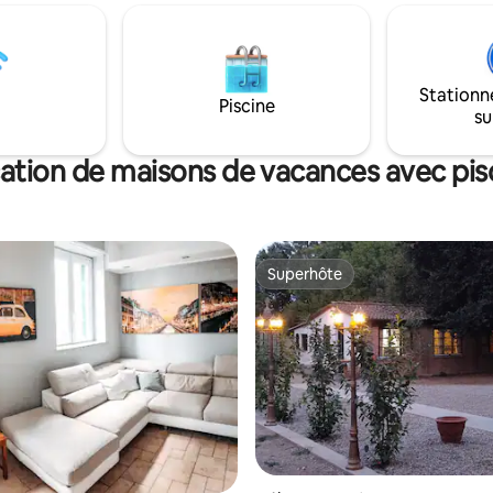
avec pales au plafond. Planche
minutes à pied du Naviglio
parquet et pierre, mobilier très
e la Darsena, du quartier de
avec des éléments contrastés e
tc., à 10 minutes à pied du
vintage et les œuvres moderne
t (arrêt Porta Genova) et à 20
artistes propriétaires.
Stationn
 pied du Duomo, tout en
Piscine
su
ans une rue fermée et
e.
ation de maisons de vacances avec pis
Superhôte
Superhôte