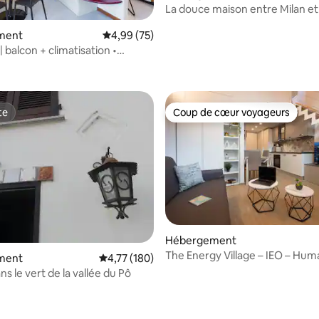
La douce maison entre Milan et
ment
Évaluation moyenne sur la base de 75 commen
4,99 (75)
| balcon + climatisation •
 sur la base de 21 commentaires : 5 sur 5
la gare et de l'aéroport
te
Coup de cœur voyageurs
te
Coup de cœur voyageurs
Hébergement
The Energy Village – IEO – Hum
ment
Évaluation moyenne sur la base de 180 comme
4,77 (180)
Milan – Assago
son dans le vert de la vallée du Pô