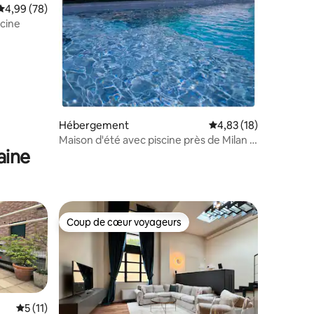
Évaluation moyenne sur la base de 78 commentaires : 4,99 sur 5
4,99 (78)
scine
Hébergement
Évaluation moyenne su
4,83 (18)
Maison d'été avec piscine près de Milan -
aine
Design Wk
Coup de cœur voyageurs
Coup de cœur voyageurs
Évaluation moyenne sur la base de 11 commentaires : 5 sur 5
5 (11)