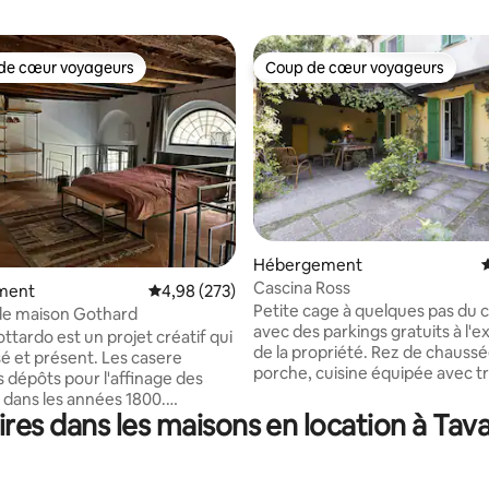
de cœur voyageurs
Coup de cœur voyageurs
 cœur voyageurs les plus appréciés
Coup de cœur voyageurs
 la base de 63 commentaires : 4,92 sur 5
Hébergement
É
Cascina Ross
ment
Évaluation moyenne sur la base de 273 commen
4,98 (273)
Petite cage à quelques pas du 
de maison Gothard
avec des parkings gratuits à l'e
ttardo est un projet créatif qui
de la propriété. Rez de chaussée
é et présent. Les casere
porche, cuisine équipée avec t
s dépôts pour l'affinage des
salon/salon/espace de travail,sa
dans les années 1800.
bain de service. Premier étage 
es dans les maisons en location à Tav
i, c'est un lieu où la lumière et
1 chambre double et une grande
iaux s'entremêlent dans un
bain avec baignoire jacuzzi et 
i apaise ceux qui passent du
double + 1 chambre double, to
intérieur. La maison est située à