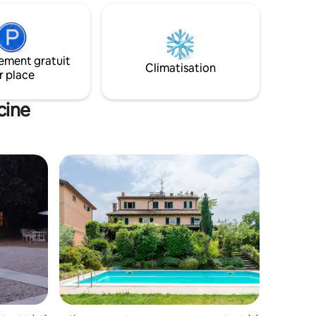
r en
accessibles par un couloir suggestif, et
 soigné
d'un appartement de deux pièces avec
ntre le
accès indépendant depuis le jardin. La
s des
maison est disponible, avec également
ement gratuit
un porche et un jardin, mais pas
Climatisation
r place
l'utilisation de la cuisine principale
cine