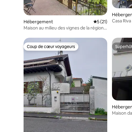
Héberge
Casa Riva 
Hébergement
Évaluation moyenne
5 (21)
proche de 
Maison au milieu des vignes de la région
de Milan avec vue sur le château
Coup de cœur voyageurs
Superhô
Coup de cœur voyageurs
Superhô
Héberge
Mai