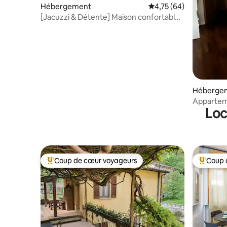
Hébergement
Évaluation moyenne su
4,75 (64)
[Jacuzzi & Détente] Maison confortable
à 20 min de Milan
Héberge
Apparteme
Loc
gym et pi
Coup de cœur voyageurs
Coup 
Coups de cœur voyageurs les plus appréciés
Coups de