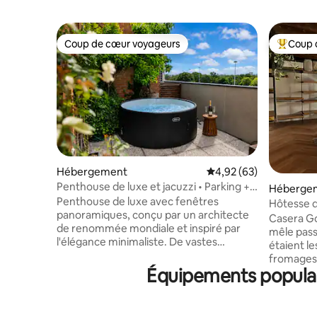
Coup de cœur voyageurs
Coup 
Coup de cœur voyageurs
Coups de
Hébergement
Évaluation moyenne sur
4,92 (63)
Penthouse de luxe et jacuzzi • Parking +
Héberge
métro
Penthouse de luxe avec fenêtres
Hôtesse 
panoramiques, conçu par un architecte
Casera Go
de renommée mondiale et inspiré par
mêle pass
l'élégance minimaliste. De vastes
étaient le
espaces de vie, un coin repas raffiné, des
fromages 
terrasses privées verdoyantes avec
Équipements populair
Aujourd'hu
jacuzzi extérieur (de mai à septembre)
les matér
pour vous dorloter, vous et votre bien-
espace qu
aimé(e). Suite de luxe avec lit flottant
temps à l'