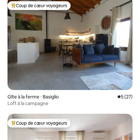
Coup de cœur voyageurs
Coups de cœur voyageurs les plus appréciés
Gîte à la ferme ⋅ Basiglio
Évaluation
5 (27)
Loft à la campagne
Coup de cœur voyageurs
Coups de cœur voyageurs les plus appréciés