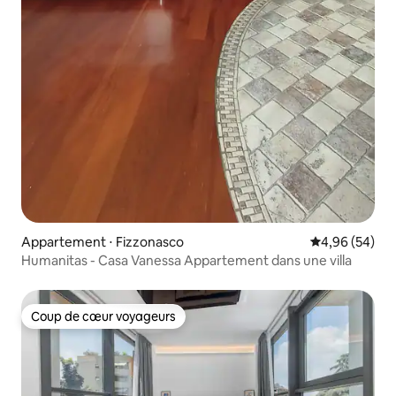
Appartement ⋅ Fizzonasco
Évaluation mo
4,96 (54)
Humanitas - Casa Vanessa Appartement dans une villa
Coup de cœur voyageurs
Coup de cœur voyageurs