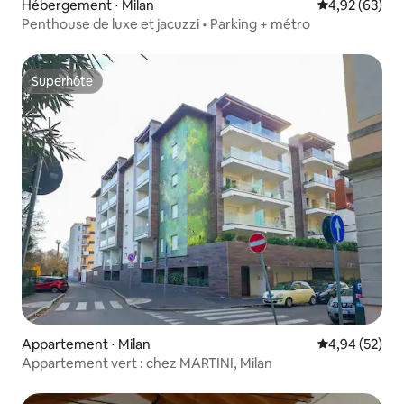
Hébergement ⋅ Milan
Évaluation mo
4,92 (63)
Penthouse de luxe et jacuzzi • Parking + métro
Superhôte
Superhôte
Appartement ⋅ Milan
Évaluation mo
4,94 (52)
Appartement vert : chez MARTINI, Milan