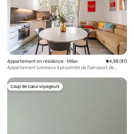
Appartement en résidence ⋅ Milan
Évaluation mo
4,98 (81)
Appartement lumineux à proximité de l'aéroport de
Linate, de l'Unipol Dome et du Duomo
Coup de cœur voyageurs
Coup de cœur voyageurs