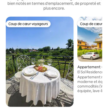
bien notés en termes d'emplacement, de propreté et
plus encore.
Coup de cœur voyageurs
Coup de cœur vo
Coup de cœur voyageurs
Coup de cœur vo
Appartement ⋅ Dr
El Sol Residence 
de Milan
Appartement neuf 
moderne et équipé
commodités (Wi-Fi,
équipée, lave-linge). Beaucoup de p
de stationnement 
en tout temps dan
agréable. À seulement 15 minutes de