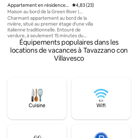
l'Unipol Dome Mila
Appartement en résidence ⋅
Évaluation moyenne sur la base
4,83 (23)
et d'Idroscalo. De nombreux restaurants
Lodi
Maison au bord de la Green River |
à proximité (sushis
Balade au bord de la rivière et dans la
Charmant appartement au bord de la
supermarchés ouv
nature
rivière, situé au premier étage d'une villa
centres commerci
italienne traditionnelle. Entouré de
multiplexe et les 
verdure, à seulement 15 minutes du
Predabissi et de S
Équipements populaires dans les
centre de Lodi et à 35 km de Milan. Une
châteaux de Mele
escapade parfaite pour ceux qui
Borromeo.
locations de vacances à Tavazzano con
recherchent la tranquillité, le confort et
Villavesco
une touche de charme italien
authentique. Une place de parking
gratuite est disponible juste devant le
logement, et les voyageurs peuvent
profiter d'une cour verdoyante et
paisible, parfaite pour se détendre après
une journée passée en ville. Pas de taxe
de séjour ! Faites des économies par
Cuisine
Wifi
rapport aux séjours à Milan.