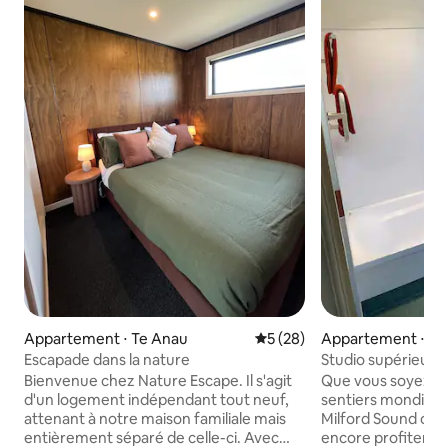
Appartement ⋅ Te Anau
Évaluation moyenne sur la b
5 (28)
Appartement ⋅ Te
Escapade dans la nature
Studio supérieur
Bienvenue chez Nature Escape. Il s'agit
Que vous soyez ici
d'un logement indépendant tout neuf,
sentiers mondiale
attenant à notre maison familiale mais
Milford Sound ou 
entièrement séparé de celle-ci. Avec
encore profiter de