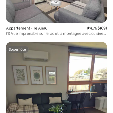
Appartement ⋅ Te Anau
Évaluation moy
4,76 (469)
(1) Vue imprenable sur le lac et la montagne avec cuisine/2
chambres
Superhôte
Superhôte