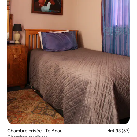
Chambre privée ⋅ Te Anau
Évaluation mo
4,93 (57)