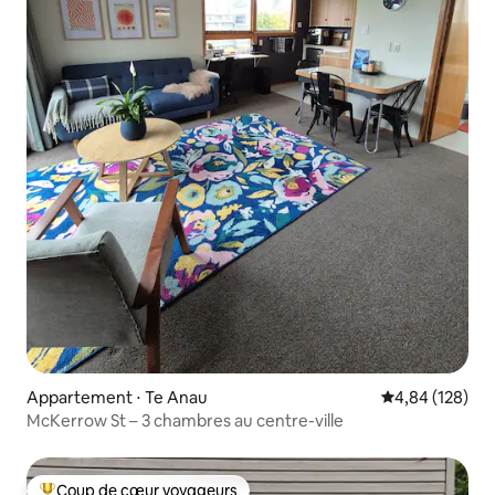
Appartement ⋅ Te Anau
Évaluation moy
4,84 (128)
McKerrow St – 3 chambres au centre-ville
Coup de cœur voyageurs