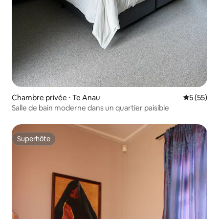
Chambre privée ⋅ Te Anau
Évaluation
5 (55)
Salle de bain moderne dans un quartier paisible
Superhôte
Superhôte