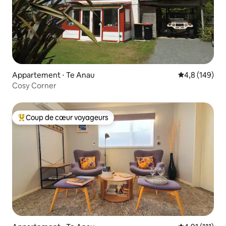
Appartement ⋅ Te Anau
Évaluation mo
4,8 (149)
Cosy Corner
Coup de cœur voyageurs
Coups de cœur voyageurs les plus appréciés