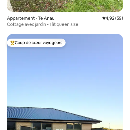
Appartement ⋅ Te Anau
Évaluation mo
4,92 (59)
Cottage avec jardin - 1 lit queen size
Coup de cœur voyageurs
Coups de cœur voyageurs les plus appréciés