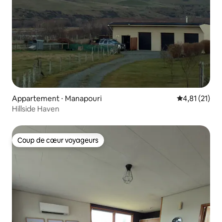
Appartement ⋅ Manapouri
Évaluation mo
4,81 (21)
Hillside Haven
Coup de cœur voyageurs
Coup de cœur voyageurs