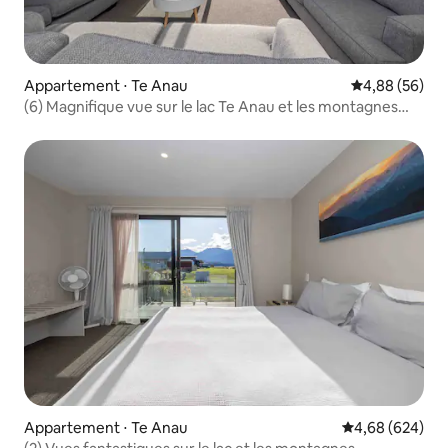
Appartement ⋅ Te Anau
Évaluation mo
4,88 (56)
(6) Magnifique vue sur le lac Te Anau et les montagnes
3 chambres
Appartement ⋅ Te Anau
Évaluation moy
4,68 (624)