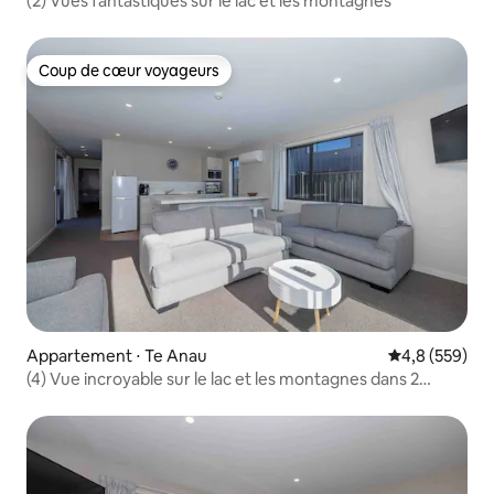
(2) Vues fantastiques sur le lac et les montagnes
Coup de cœur voyageurs
Coup de cœur voyageurs
Appartement ⋅ Te Anau
Évaluation mo
4,8 (559)
(4) Vue incroyable sur le lac et les montagnes dans 2
chambres avec salle de bain