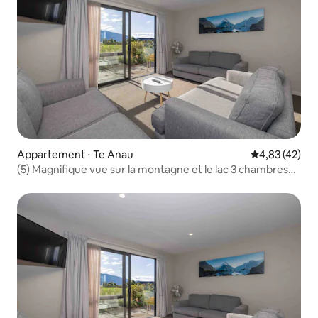
Appartement ⋅ Te Anau
Évaluation mo
4,83 (42)
(5) Magnifique vue sur la montagne et le lac 3 chambres
3 salles de bain