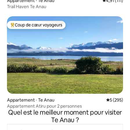
Appartement ⋅ Te Anau
Évaluation mo
4,91 (111)
Trail Haven Te Anau
Coup de cœur voyageurs
Coups de cœur voyageurs les plus appréciés
Appartement ⋅ Te Anau
Évaluation 
5 (295)
Appartement Atiru pour 2 personnes
Quel est le meilleur moment pour visiter
Te Anau ?