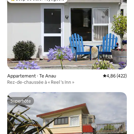
Coups de cœur voyageurs les plus appréciés
Appartement ⋅ Te Anau
Évaluation moy
4,86 (422)
Rez-de-chaussée à « Reel 's Inn »
Superhôte
Superhôte