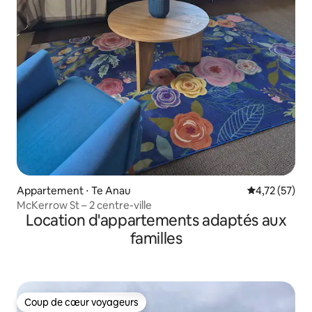
Appartement ⋅ Te Anau
Évaluation mo
4,72 (57)
McKerrow St – 2 centre-ville
Location d'appartements adaptés aux
familles
Coup de cœur voyageurs
Coup de cœur voyageurs