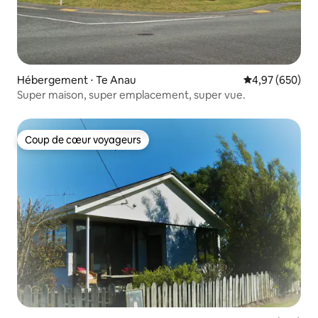
Hébergement ⋅ Te Anau
Évaluation moy
4,97 (650)
Super maison, super emplacement, super vue.
Coup de cœur voyageurs
Coup de cœur voyageurs