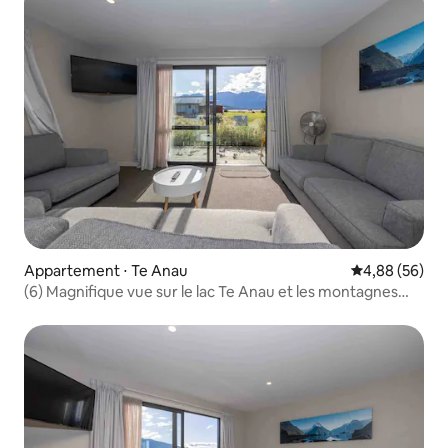
Appartement ⋅ Te Anau
Évaluation mo
4,88 (56)
(6) Magnifique vue sur le lac Te Anau et les montagnes
3 chambres