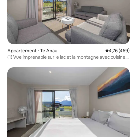
Appartement ⋅ Te Anau
Évaluation moy
4,76 (469)
(1) Vue imprenable sur le lac et la montagne avec cuisine/2
chambres