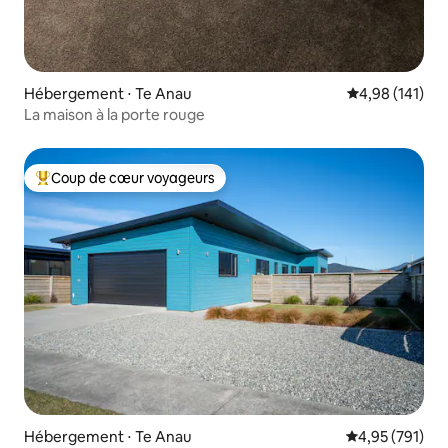
Hébergement ⋅ Te Anau
Évaluation moy
4,98 (141)
La maison à la porte rouge
Coup de cœur voyageurs
Coups de cœur voyageurs les plus appréciés
Hébergement ⋅ Te Anau
Évaluation moy
4,95 (791)