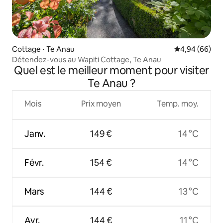
Cottage ⋅ Te Anau
Évaluation mo
4,94 (66)
Détendez-vous au Wapiti Cottage, Te Anau
Quel est le meilleur moment pour visiter
Te Anau ?
Mois
Prix moyen
Temp. moy.
Janv.
149 €
14 °C
Févr.
154 €
14 °C
Mars
144 €
13 °C
Avr.
144 €
11 °C