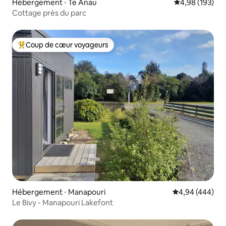
Hébergement ⋅ Te Anau
Évaluation moy
4,98 (193)
Cottage près du parc
Coup de cœur voyageurs
Coups de cœur voyageurs les plus appréciés
Hébergement ⋅ Manapouri
Évaluation moy
4,94 (444)
Le Bivy - Manapouri Lakefont