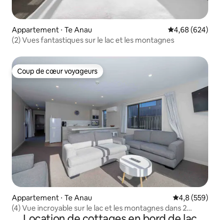
Appartement ⋅ Te Anau
Évaluation moy
4,68 (624)
(2) Vues fantastiques sur le lac et les montagnes
Coup de cœur voyageurs
Coup de cœur voyageurs
Appartement ⋅ Te Anau
Évaluation mo
4,8 (559)
(4) Vue incroyable sur le lac et les montagnes dans 2
Location de cottages en bord de lac
chambres avec salle de bain