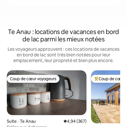
Te Anau : locations de vacances en bord
de lac parmi les mieux notées
Les voyageurs approuvent : ces locations de vacances
en bord de lac sont très bien notées pour leur
emplacement, leur propreté et bien plus encore.
Coup de cœur voyageurs
Coup de cœur 
Coup de cœur voyageurs
Coups de cœur vo
Suite ⋅ Te Anau
Évaluation moyenne sur la base 
4,94 (367)