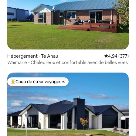
Hébergement ⋅ Te Anau
Évaluation moy
4,94 (377)
Waimarie - Chaleureux et confortable avec de belles vues
Coup de cœur voyageurs
Coups de cœur voyageurs les plus appréciés