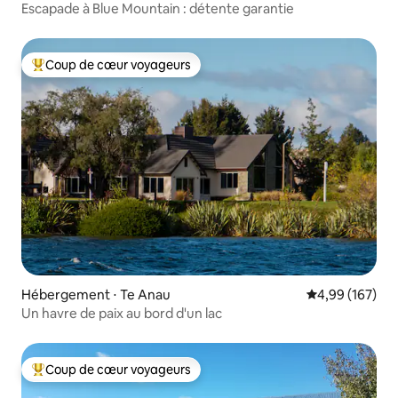
Escapade à Blue Mountain : détente garantie
Coup de cœur voyageurs
Coups de cœur voyageurs les plus appréciés
Hébergement ⋅ Te Anau
Évaluation moy
4,99 (167)
Un havre de paix au bord d'un lac
Coup de cœur voyageurs
Coups de cœur voyageurs les plus appréciés