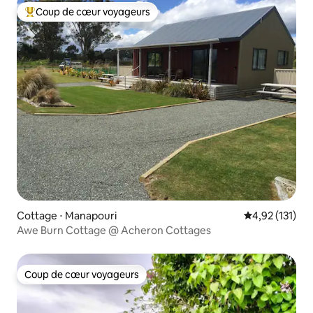
Coup de cœur voyageurs
Coups de cœur voyageurs les plus appréciés
Cottage ⋅ Manapouri
Évaluation moy
4,92 (131)
Awe Burn Cottage @ Acheron Cottages
Coup de cœur voyageurs
Coup de cœur voyageurs