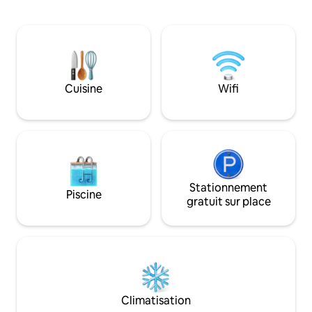
à seulement 8 km de
convivial pour les artistes et les
Maratea. Vous ap
musiciens offre un ensemble de base
logement pour la pa
pour la pratique de la musique ainsi
notre patio, l'abo
qu'un emplacement stratégique pour
l'éloignement et l
les visites à vélo. Sur demande, chargeur
Bien sûr, notre m
pour véhicule électrique disponible.
merveilleusement 
Cuisine
Wifi
pour les couples et
Stationnement
Piscine
gratuit sur place
Climatisation