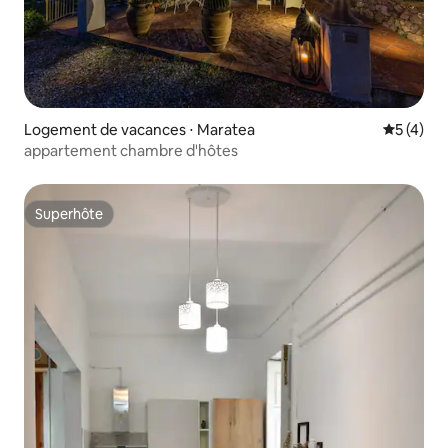
Logement de vacances ⋅ Maratea
Évaluatio
5 (4)
appartement chambre d'hôtes
Superhôte
Superhôte