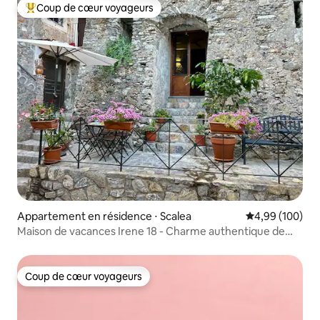
Coup de cœur voyageurs
Coups de cœur voyageurs les plus appréciés
Appartement en résidence ⋅ Scalea
Évaluation moy
4,99 (100)
Maison de vacances Irene 18 - Charme authentique de
Scalea
Coup de cœur voyageurs
Coup de cœur voyageurs