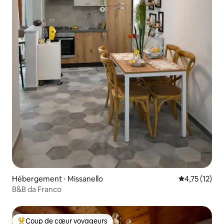
Hébergement ⋅ Missanello
Évaluation mo
4,75 (12)
B&B da Franco
Coup de cœur voyageurs