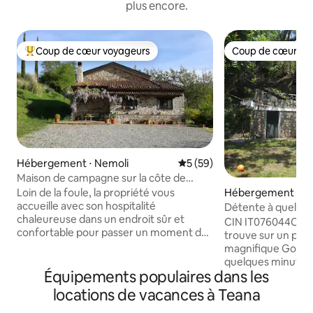
plus encore.
Coup de cœur voyageurs
Coup de cœur vo
Coups de cœur voyageurs les plus appréciés
Coup de cœur vo
Hébergement ⋅ Nemoli
Évaluation moyenne sur la b
5 (59)
Maison de campagne sur la côte de
Maratea
Loin de la foule, la propriété vous
Hébergement ⋅ A
accueille avec son hospitalité
a
Détente à quelque
chaleureuse dans un endroit sûr et
CIN IT076044C203105001 
confortable pour passer un moment de
trouve sur un pro
pause agréable, tout en conservant des
magnifique Golfo d
capacités de travail efficaces à distance.
quelques minutes à
Explorez la région verdoyante de la
Équipements populaires dans les
Porticello. Elle es
Basilicate et sa variété de paysages, de la
végétation luxuria
locations de vacances à Teana
côte maritime aux bois anciens du parc
privé. Acquafredd
national du Pollino. Notre emplacement