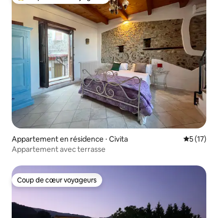
Coups de cœur voyageurs les plus appréciés
Appartement en résidence ⋅ Civita
Évaluation
5 (17)
Appartement avec terrasse
Coup de cœur voyageurs
Coup de cœur voyageurs