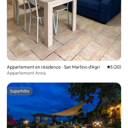
Appartement en résidence ⋅ San Martino d'Agri
Évaluation
5 (20)
Appartement Anna
Superhôte
Superhôte