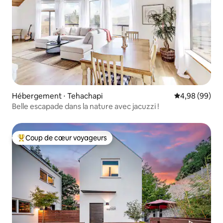
Hébergement ⋅ Tehachapi
Évaluation mo
4,98 (99)
Belle escapade dans la nature avec jacuzzi !
Coup de cœur voyageurs
Coups de cœur voyageurs les plus appréciés