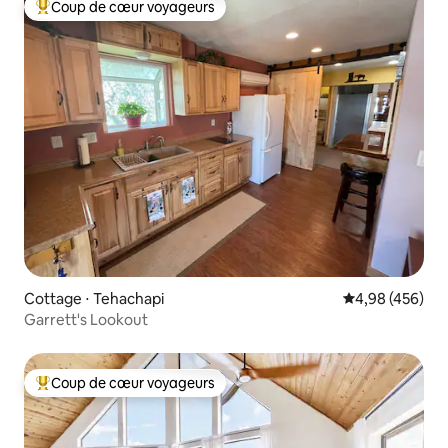
Coup de cœur voyageurs
Coups de cœur voyageurs les plus appréciés
Cottage ⋅ Tehachapi
Évaluation moy
4,98 (456)
Garrett's Lookout
Coup de cœur voyageurs
Coups de cœur voyageurs les plus appréciés