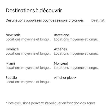
Destinations à découvrir
Destinations populaires pour des séjours prolongés
Destinati
New York
Barcelone
Locations moyenne et longue durée
Locations moyenne et longue durée
Florence
Athènes
Locations moyenne et longue durée
Locations moyenne et longue durée
Miami
Montréal
Locations moyenne et longue durée
Locations moyenne et longue durée
Seattle
Afficher plus
Locations moyenne et longue durée
* Des exclusions peuvent s'appliquer en fonction des zones