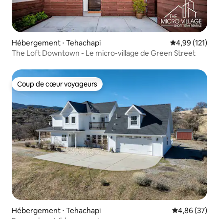
Hébergement ⋅ Tehachapi
Évaluation moy
4,99 (121)
The Loft Downtown - Le micro-village de Green Street
Coup de cœur voyageurs
Coup de cœur voyageurs
Hébergement ⋅ Tehachapi
Évaluation mo
4,86 (37)