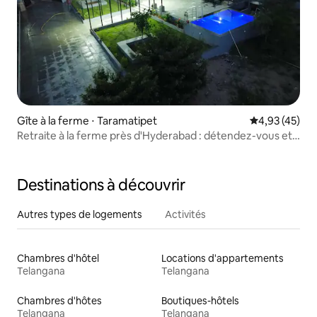
Gîte à la ferme ⋅ Taramatipet
Évaluation mo
4,93 (45)
Retraite à la ferme près d'Hyderabad : détendez-vous et
ressourcez-vous
Destinations à découvrir
Autres types de logements
Activités
Chambres d'hôtel
Locations d'appartements
Telangana
Telangana
Chambres d'hôtes
Boutiques-hôtels
Telangana
Telangana