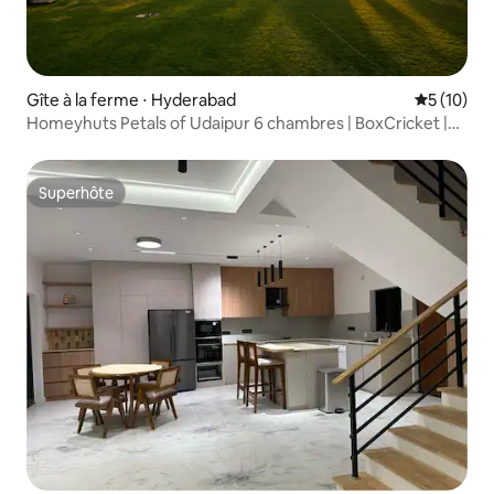
Gîte à la ferme ⋅ Hyderabad
Évaluation
5 (10)
Homeyhuts Petals of Udaipur 6 chambres | BoxCricket |
Piscine
Superhôte
Superhôte