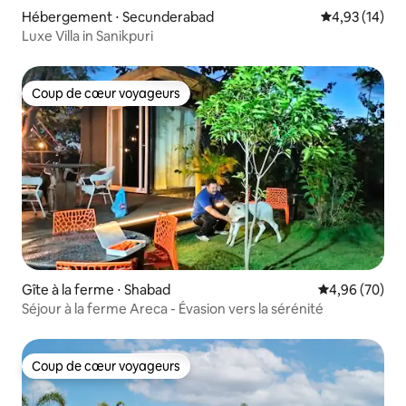
Hébergement ⋅ Secunderabad
Évaluation mo
4,93 (14)
Luxe Villa in Sanikpuri
Coup de cœur voyageurs
Coup de cœur voyageurs
Gîte à la ferme ⋅ Shabad
Évaluation mo
4,96 (70)
Séjour à la ferme Areca - Évasion vers la sérénité
Coup de cœur voyageurs
Coup de cœur voyageurs