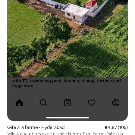
Gîte à la ferme ⋅ Hyderabad
Évaluation moy
4,87 (105)
Villa 4 chambres avec piscine Neem Tree Farms Gîte à la