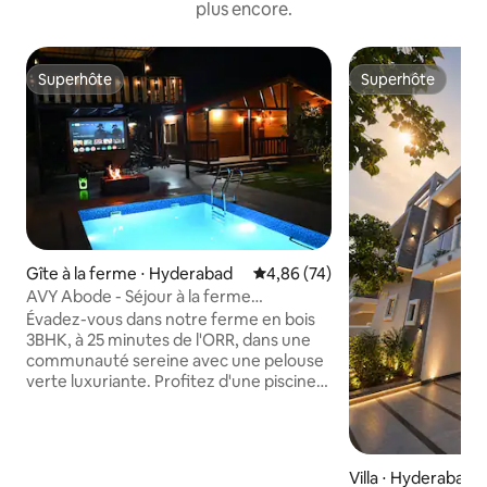
plus encore.
Superhôte
Superhôte
Superhôte
Superhôte
Gîte à la ferme ⋅ Hyderabad
Évaluation moyenne sur la base
4,86 (74)
AVY Abode - Séjour à la ferme
3 chambres, piscine privée @ Moinabad
Évadez-vous dans notre ferme en bois
3BHK, à 25 minutes de l'ORR, dans une
communauté sereine avec une pelouse
verte luxuriante. Profitez d'une piscine
propre, d'un belvédère avec des
escaliers pour une vue sur le village et de
locaux sécurisés avec un gardien et une
porte principale. Parfait pour les
Villa ⋅ Hyderabad
escapades de week-end, les fêtes, il