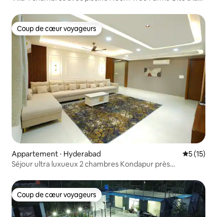
ferme Shamirpet
Coup de cœur voyageurs
Coup de cœur voyageurs
Appartement ⋅ Hyderabad
Évaluation
5 (15)
Séjour ultra luxueux 2 chambres Kondapur près
d'AMB/Google
Coup de cœur voyageurs
Coup de cœur voyageurs