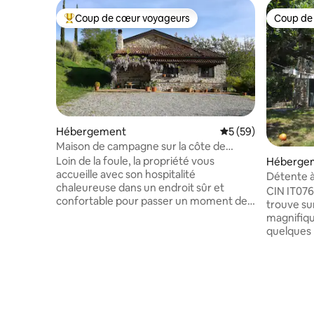
Coup de cœur voyageurs
Coup de
Coups de cœur voyageurs les plus appréciés
Coup de
Hébergement
Évaluation moyenne 
5 (59)
Maison de campagne sur la côte de
Maratea
Loin de la foule, la propriété vous
Héberge
accueille avec son hospitalité
Détente à
chaleureuse dans un endroit sûr et
CIN IT076044
confortable pour passer un moment de
trouve su
pause agréable, tout en conservant des
magnifique
capacités de travail efficaces à distance.
quelques 
Explorez la région verdoyante de la
Porticello
Basilicate et sa variété de paysages, de la
végétation
côte maritime aux bois anciens du parc
Acquafred
national du Pollino. Notre emplacement
seulement 
convivial pour les artistes et les musiciens
Maratea.
offre un ensemble de base pour la
logement p