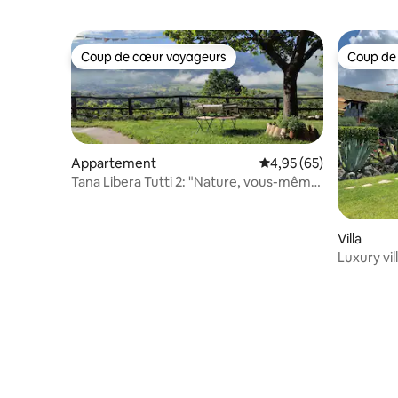
Coup de cœur voyageurs
Coup de
Coup de cœur voyageurs
Coup de
Appartement
Évaluation moyenne sur
4,95 (65)
Tana Libera Tutti 2: "Nature, vous-même
et amour"
Villa
Luxury vi
Calabre/