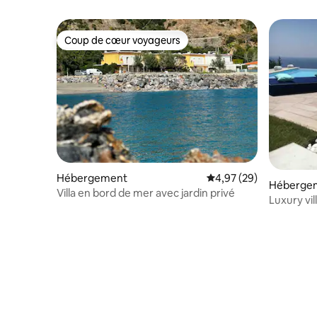
Coup de cœur voyageurs
Coup de cœur voyageurs
Hébergement
Évaluation moyenne sur
4,97 (29)
Héberge
Villa en bord de mer avec jardin privé
Luxury vil
débordem