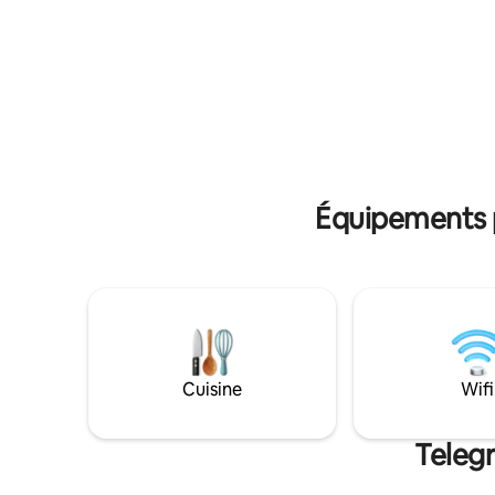
pratique de la musique ainsi qu'un
notre pati
emplacement stratégique pour les
l'éloigne
visites à vélo. Sur demande, chargeur
Bien sûr,
pour véhicule électrique disponible.
merveille
pour les c
Équipements p
Cuisine
Wifi
Telegr