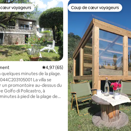
 cœur voyageurs
Coup de cœur voyageurs
 cœur voyageurs
Coup de cœur voyageurs
sur la base de 59 commentaires : 5 sur 5
ment
Évaluation moyenne sur la base de 65 commen
4,97 (65)
 quelques minutes de la plage.
C203105001 La villa se
r un promontoire au-dessus du
 Golfo di Policastro, à
minutes à pied de la plage de
. Elle est entourée d'une
 luxuriante et d'un jardin privé.
da est un petit hameau à
8 km de la vieille ville de
 Vous apprécierez mon
our la paix et la tranquillité,