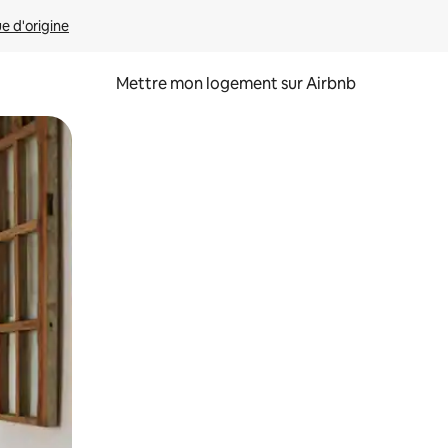
ue d'origine
Mettre mon logement sur Airbnb
sant glisser.