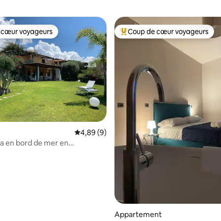
 cœur voyageurs
Coup de cœur voyageurs
 cœur voyageurs
Coups de cœur voyageurs les p
 la base de 65 commentaires : 4,95 sur 5
Évaluation moyenne sur la base de 9 commen
4,89 (9)
lla en bord de mer en
Diamante
Appartement