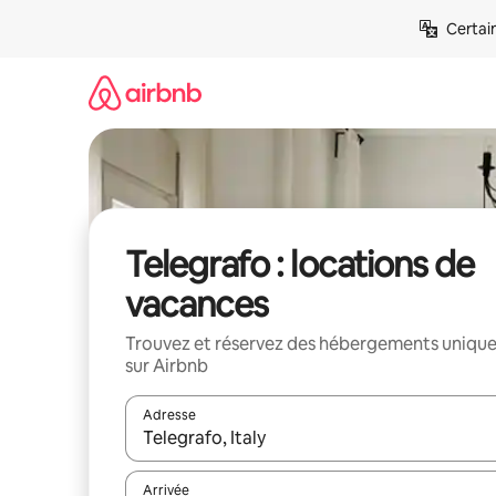
Aller
Certai
directement
au
contenu
Telegrafo : locations de
vacances
Trouvez et réservez des hébergements uniqu
sur Airbnb
Adresse
Lorsque les résultats s'affichent, utilisez les flèc
Arrivée