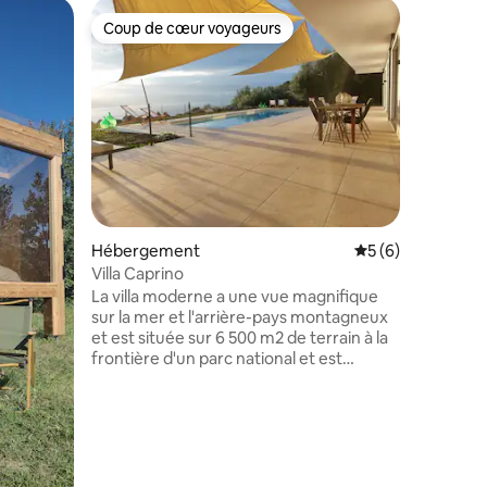
Villa
Coup de cœur voyageurs
Coup de
Coup de cœur voyageurs
Coup de
Villa en 
CS
Maison d
pièces (e
indépend
construct
quartier 
front de
(Cs). Em
mètres de
magnifiqu
taires : 4,97 sur 5
Hébergement
Évaluation moyenn
5 (6)
accès imm
frontale,
Villa Caprino
qui offre
La villa moderne a une vue magnifique
La plage 
sur la mer et l'arrière-pays montagneux
mer n’es
et est située sur 6 500 m2 de terrain à la
frontière d'un parc national et est
entourée d'une nature préservée. C'est
un paradis de randonnée et il est situé à
quelques minutes en voiture de l'une des
plus belles côtes d'Italie. La décoration
est légère et moderne, avec des
éléments anciens tels que les vieilles