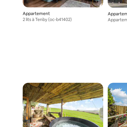
Appartement
Apparte
2 lits à Tenby (oc-b41402)
Appartem
Bord de m