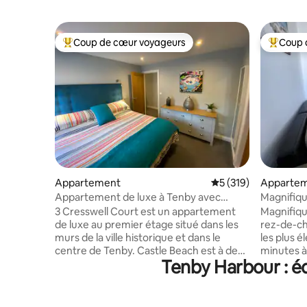
Coup de cœur voyageurs
Coup 
Coups de cœur voyageurs les plus appréciés
Coups de
Appartement
Évaluation moyenne 
5 (319)
Apparte
Appartement de luxe à Tenby avec
Magnifiq
parking
chaussée
3 Cresswell Court est un appartement
Magnifiqu
de luxe au premier étage situé dans les
rez-de-ch
murs de la ville historique et dans le
les plus 
centre de Tenby. Castle Beach est à deux
minutes à
Tenby Harbour : é
pas et a été élue plage de l'année 2019
North Bea
par le Sunday Times. L'appartement
centre-ville de 
dispose également d'un parking privé
l'extérieu
hors de la rue. Entièrement rénové,
signifie q