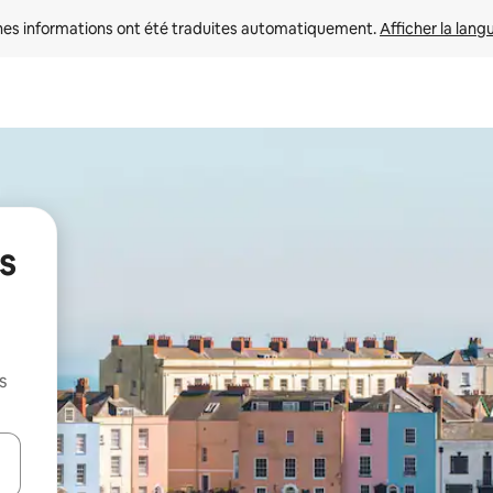
nes informations ont été traduites automatiquement. 
Afficher la lang
s
s
hes vers le haut et vers le bas pour les parcourir ou en appuyant et en fai