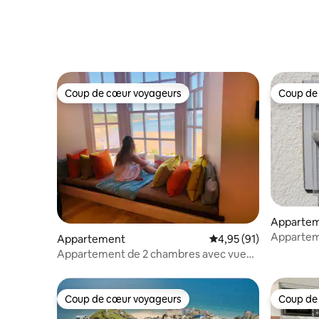
Coup de cœur voyageurs
Coup de
Coup de cœur voyageurs
Coup de
Apparte
Appartem
Appartement
Évaluation moyenne su
4,95 (91)
le centre-
Appartement de 2 chambres avec vue
de la ville
sur la mer
Coup de cœur voyageurs
Coup de
Coup de cœur voyageurs
Coup de