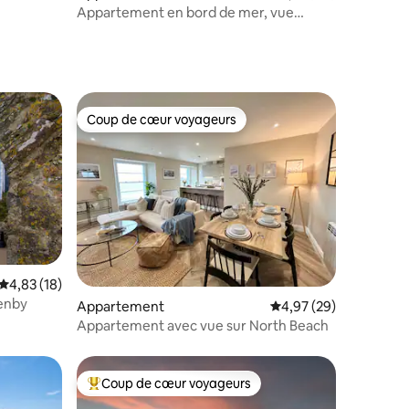
Appartement en bord de mer, vue
imprenable sur la mer. Les chiens sont les
bienvenus
Coup de cœur voyageurs
Coup de cœur voyageurs
taires : 4,88 sur 5
Évaluation moyenne sur la base de 18 commentaires : 4,83 sur 5
4,83 (18)
Tenby
Appartement
Évaluation moyenne su
4,97 (29)
Appartement avec vue sur North Beach
Coup de cœur voyageurs
Coups de cœur voyageurs les plus appréciés