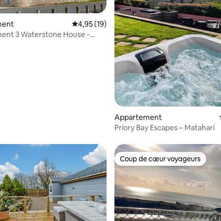
ment
Évaluation moyenne sur la base de 19 comme
4,95 (19)
ent 3 Waterstone House -
er, jacuzzi
Appartement
Priory Bay Escapes – Matahari
Coup de cœur voyageurs
Coup de cœur voyageurs