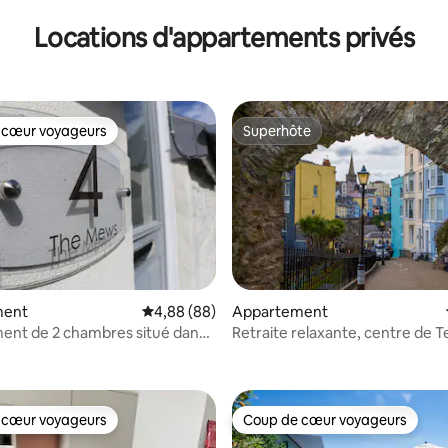
Locations d'appartements privés
 cœur voyageurs
Superhôte
 cœur voyageurs
Superhôte
ment
Évaluation moyenne sur la base de 88 commen
4,88 (88)
Appartement
ent de 2 chambres situé dans
Retraite relaxante, centre de 
r la base de 91 commentaires : 4,95 sur 5
ville, à l'intérieur des remparts
 cœur voyageurs
Coup de cœur voyageurs
 cœur voyageurs
Coup de cœur voyageurs