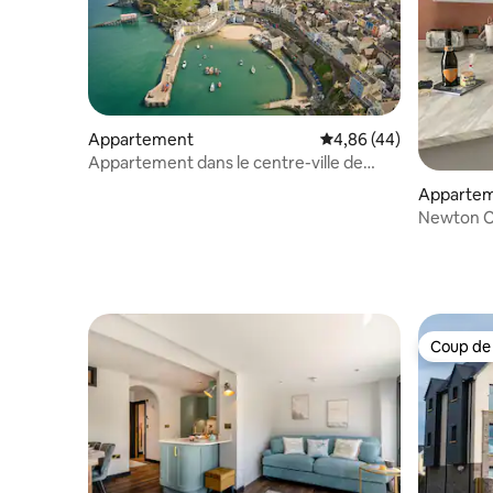
Appartement
Évaluation moyenne sur
4,86 (44)
Appartement dans le centre-ville de
Tenby
Apparte
Newton C
Beach
Coup de
Coup de