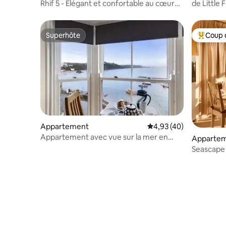
Rhif 5 - Élégant et confortable au cœur
de Little 
de Tenby !
Superhôte
Coup 
Superhôte
Coups de
Appartement
Évaluation moyenne sur
4,93 (40)
Appartement avec vue sur la mer en
Apparte
position privilégiée dans le port de Tenby
Seascape 
dans le ce