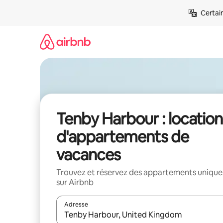
Aller
Certai
directement
au
contenu
Tenby Harbour : location
d'appartements de
vacances
Trouvez et réservez des appartements unique
sur Airbnb
Adresse
Lorsque les résultats s'affichent, utilisez les flèc