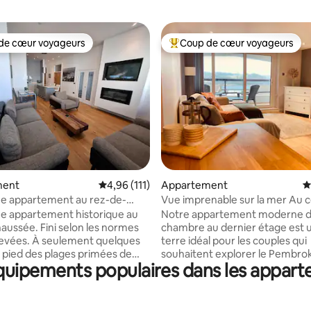
de cœur voyageurs
Coup de cœur voyageurs
 cœur voyageurs les plus appréciés
Coups de cœur voyageurs les p
sur la base de 319 commentaires : 5 sur 5
ment
Évaluation moyenne sur la base de 111 comme
4,96 (111)
Appartement
É
ue appartement au rez-de-
Vue imprenable sur la mer Au 
 au cœur de Tenby
Saundersfoot ModernApt
e appartement historique au
Notre appartement moderne d
aussée. Fini selon les normes
chambre au dernier étage est u
élevées. À seulement quelques
terre idéal pour les couples qui
 pied des plages primées de
souhaitent explorer le Pembrok
quipements populaires dans les appart
ch et South Beach et du
Les balcons orientés au sud et 
Tenby. Étant juste à
donnent sur la magnifique baie
r des murs de la ville, cela
Saundersfoot. Notre appartement se
ue cette propriété ne souffre
trouve à moins de 50 mètres d