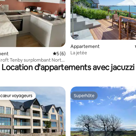
 la base de 44 commentaires : 4,86 sur 5
Appartement
La jetée
ment
Évaluation moyenne sur la base de 6 co
5 (6)
roft Tenby surplombant North
Location d'appartements avec jacuzzi
 cœur voyageurs
Superhôte
 cœur voyageurs
Superhôte