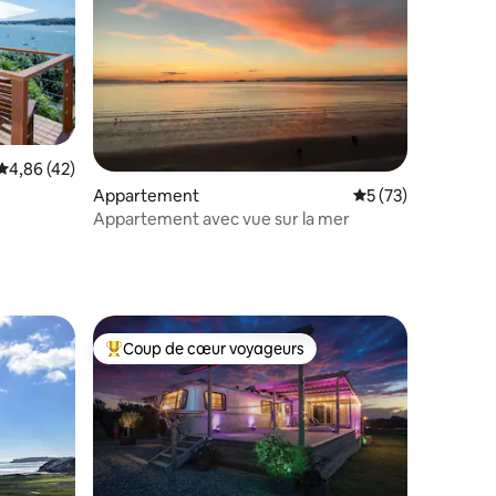
Évaluation moyenne sur la base de 42 commentaires : 4,86 sur 5
4,86 (42)
mmentaires : 5 sur 5
Appartement
Évaluation moyenne
5 (73)
Appartement avec vue sur la mer
Coup de cœur voyageurs
Coups de cœur voyageurs les plus appréciés