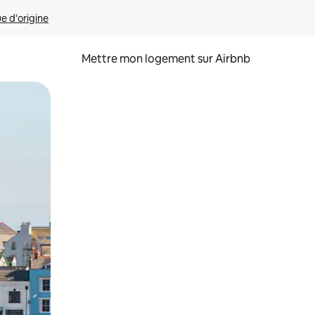
ue d'origine
Mettre mon logement sur Airbnb
sant glisser.