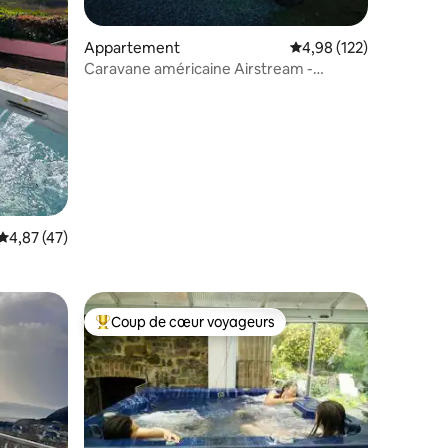
Appartement
Évaluation moyenne sur
4,98 (122)
ntaires : 4,95 sur 5
Caravane américaine Airstream -
Blossom Farm - Tiers Cross
Évaluation moyenne sur la base de 47 commentaires : 4,87 sur 5
4,87 (47)
Coup de cœur voyageurs
Coups de cœur voyageurs les plus appréciés