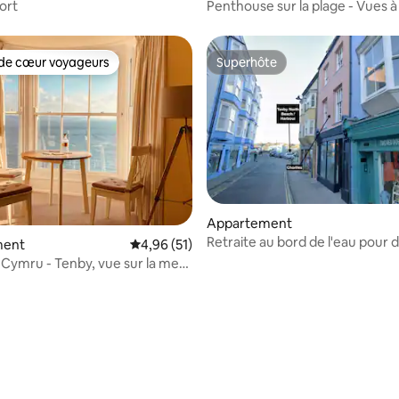
Fort
Penthouse sur la plage - Vues à
souffle !
de cœur voyageurs
Superhôte
 cœur voyageurs les plus appréciés
Superhôte
 la base de 40 commentaires : 4,93 sur 5
Appartement
Retraite au bord de l'eau pour 
ment
Évaluation moyenne sur la base de 51 comme
4,96 (51)
Tenby – Chiens acceptés
Cymru - Tenby, vue sur la mer,
ntre-ville