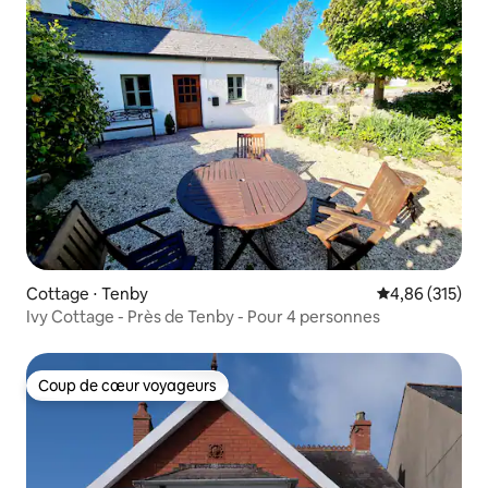
Cottage ⋅ Tenby
Évaluation moy
4,86 (315)
Ivy Cottage - Près de Tenby - Pour 4 personnes
Coup de cœur voyageurs
Coup de cœur voyageurs