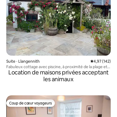
Suite ⋅ Llangennith
Évaluation moy
4,97 (142)
Fabuleux cottage avec piscine, à proximité de la plage et
Location de maisons privées acceptant
du pub
les animaux
Coup de cœur voyageurs
Coup de cœur voyageurs