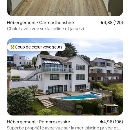
Hébergement ⋅ Carmarthenshire
Évaluation moy
4,88 (120)
Chalet avec vue sur la colline et jacuzzi
Coup de cœur voyageurs
Coups de cœur voyageurs les plus appréciés
Hébergement ⋅ Pembrokeshire
Évaluation moy
4,96 (106)
Superbe propriété avec vue sur la mer, piscine privée et