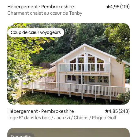
Hébergement ⋅ Pembrokeshire
Évaluation moy
4,95 (119)
Charmant chalet au cœur de Tenby
Coup de cœur voyageurs
Coup de cœur voyageurs
Hébergement ⋅ Pembrokeshire
Évaluation moy
4,85 (248)
Loge 5* dans les bois / Jacuzzi / Chiens / Plage / Golf