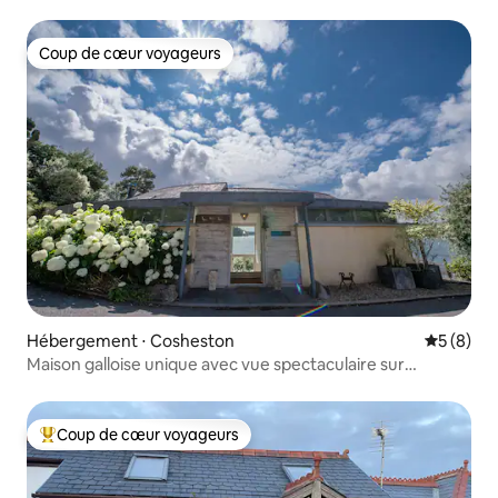
Coup de cœur voyageurs
Coup de cœur voyageurs
Hébergement ⋅ Cosheston
Évaluatio
5 (8)
Maison galloise unique avec vue spectaculaire sur
l'estuaire
Coup de cœur voyageurs
Coups de cœur voyageurs les plus appréciés