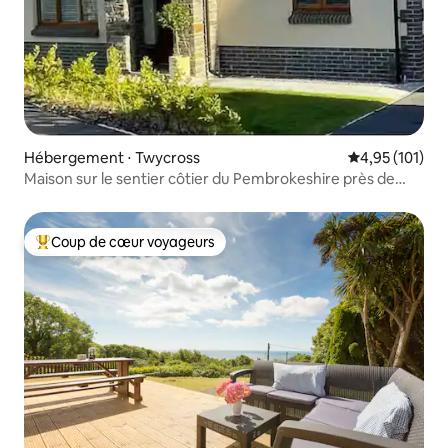
Hébergement ⋅ Twycross
Évaluation moy
4,95 (101)
Maison sur le sentier côtier du Pembrokeshire près de
Tenby
Coup de cœur voyageurs
Coups de cœur voyageurs les plus appréciés