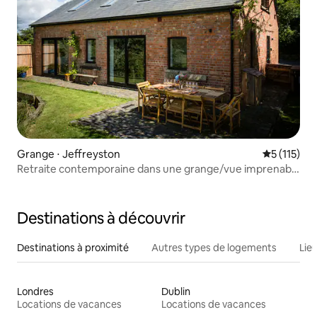
Grange ⋅ Jeffreyston
Évaluation 
5 (115)
Retraite contemporaine dans une grange/vue imprenable
sur la campagne
Destinations à découvrir
Destinations à proximité
Autres types de logements
Lie
Londres
Dublin
Locations de vacances
Locations de vacances