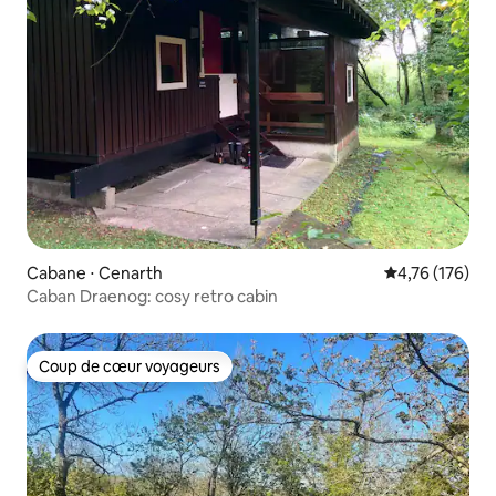
Cabane ⋅ Cenarth
Évaluation moy
4,76 (176)
Caban Draenog: cosy retro cabin
Coup de cœur voyageurs
Coup de cœur voyageurs