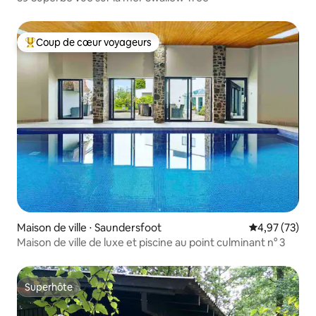
Coup de cœur voyageurs
Coups de cœur voyageurs les plus appréciés
Maison de ville ⋅ Saundersfoot
Évaluation mo
4,97 (73)
Maison de ville de luxe et piscine au point culminant n° 3
Superhôte
Superhôte