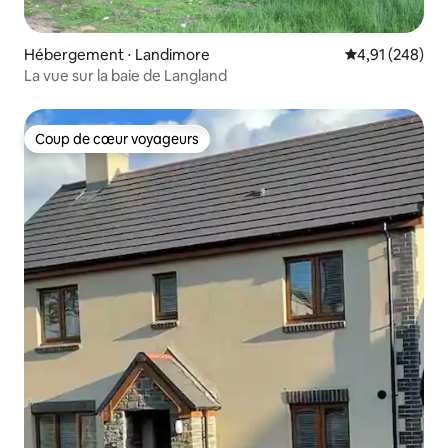
Hébergement ⋅ Landimore
Évaluation moy
4,91 (248)
La vue sur la baie de Langland
Coup de cœur voyageurs
Coup de cœur voyageurs