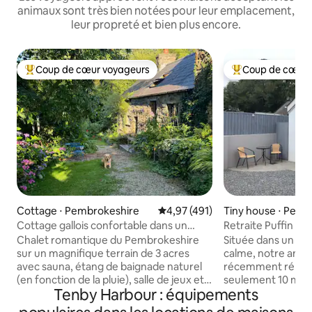
animaux sont très bien notées pour leur emplacement,
leur propreté et bien plus encore.
Coup de cœur voyageurs
Coup de cœur 
Coups de cœur voyageurs les plus appréciés
Coups de cœur vo
Cottage ⋅ Pembrokeshire
Évaluation moyenne sur la base 
4,97 (491)
Tiny house ⋅ Pemb
Cottage gallois confortable dans un
Retraite Puffin Te
terrain idyllique de 3 acres
Chalet romantique du Pembrokeshire
Située dans un qua
sur un magnifique terrain de 3 acres
calme, notre ann
avec sauna, étang de baignade naturel
récemment rénové
(en fonction de la pluie), salle de jeux et
seulement 10 minu
Tenby Harbour : équipements
kayaks. Promenades sur les collines à
ville. Il peut accue
votre porte, superbes plages et
comprend une ch