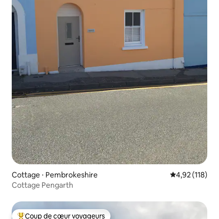
Cottage ⋅ Pembrokeshire
Évaluation moy
4,92 (118)
Cottage Pengarth
Coup de cœur voyageurs