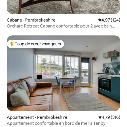
Cabane ⋅ Pembrokeshire
Évaluation moy
4,97 (124)
Orchard Retreat Cabane confortable pour 2 avec bain
extérieur
Coup de cœur voyageurs
Coups de cœur voyageurs les plus appréciés
Appartement ⋅ Pembrokeshire
Évaluation moy
4,79 (316)
Appartement confortable en bord de mer à Tenby