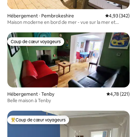
Hébergement ⋅ Pembrokeshire
Évaluation moy
4,93 (342)
Maison moderne en bord de mer - vue sur la mer et
emplacement sur la plage
Coup de cœur voyageurs
Coup de cœur voyageurs
Hébergement ⋅ Tenby
Évaluation moy
4,78 (221)
Belle maison à Tenby
Coup de cœur voyageurs
Coups de cœur voyageurs les plus appréciés