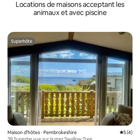
Locations de maisons acceptant les
parking
animaux et avec piscine
Superhôte
Superhôte
Maison d'hôtes ⋅ Pembrokeshire
Évaluatio
5 (4)
39 Superbe vue sur la mer Swallow Tree