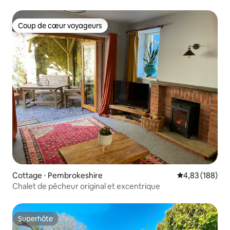
Coup de cœur voyageurs
Coup de cœur voyageurs
Cottage ⋅ Pembrokeshire
Évaluation moy
4,83 (188)
Chalet de pêcheur original et excentrique
Superhôte
Superhôte