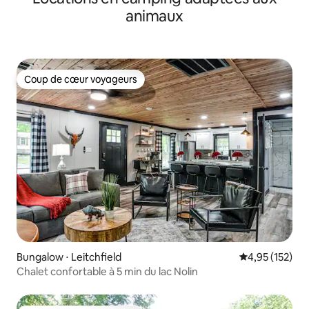
animaux
Coup de cœur voyageurs
Coup de cœur voyageurs
Bungalow ⋅ Leitchfield
Évaluation moy
4,95 (152)
Chalet confortable à 5 min du lac Nolin