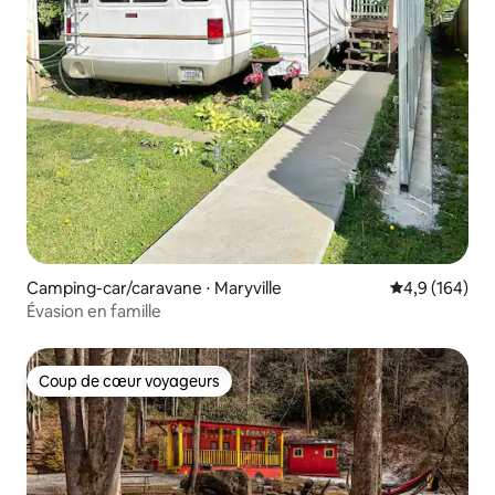
Camping-car/caravane ⋅ Maryville
Évaluation mo
4,9 (164)
Évasion en famille
Coup de cœur voyageurs
Coup de cœur voyageurs