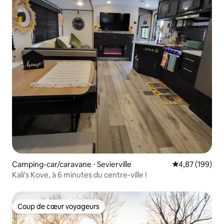
Camping-car/caravane ⋅ Sevierville
Évaluation moy
4,87 (199)
Kali's Kove, à 6 minutes du centre-ville !
Coup de cœur voyageurs
Coup de cœur voyageurs