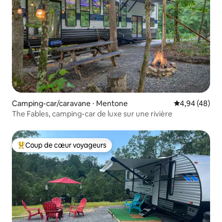
Camping-car/caravane ⋅ Mentone
Évaluation mo
4,94 (48)
The Fables, camping-car de luxe sur une rivière
Coup de cœur voyageurs
Coups de cœur voyageurs les plus appréciés