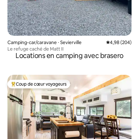
Camping-car/caravane ⋅ Sevierville
Évaluation moy
4,98 (204)
Le refuge caché de Matt II
Locations en camping avec brasero
Coup de cœur voyageurs
Coups de cœur voyageurs les plus appréciés