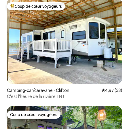
Coup de cœur voyageurs
Coups de cœur voyageurs les plus appréciés
Camping-car/caravane ⋅ Clifton
Évaluation mo
4,97 (33)
C'est l'heure de la rivière TN !
Coup de cœur voyageurs
Coup de cœur voyageurs