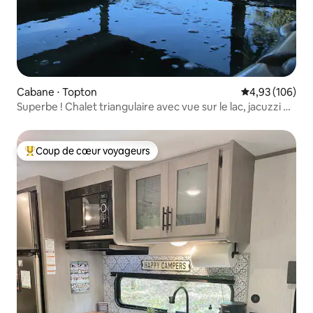
Cabane ⋅ Topton
Évaluation moy
4,93 (106)
Superbe ! Chalet triangulaire avec vue sur le lac, jacuzzi et
table de billard !
Coup de cœur voyageurs
Coups de cœur voyageurs les plus appréciés