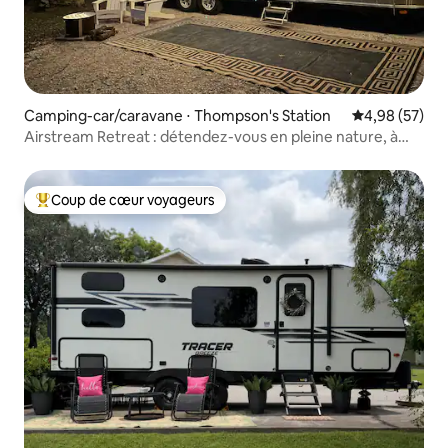
Camping-car/caravane ⋅ Thompson's Station
Évaluation mo
4,98 (57)
Airstream Retreat : détendez-vous en pleine nature, à
proximité de l'action
Coup de cœur voyageurs
Coups de cœur voyageurs les plus appréciés