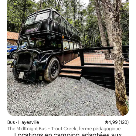
Bus ⋅ Hayesville
Évaluation moy
4,99 (120)
The MidKnight Bus ~ Trout Creek, ferme pédagogique
Locations en camping adaptées aux