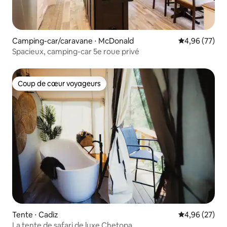
Camping-car/caravane ⋅ McDonald
Évaluation mo
4,96 (77)
Spacieux, camping-car 5e roue privé
Coup de cœur voyageurs
Coup de cœur voyageurs
Tente ⋅ Cadiz
Évaluation mo
4,96 (27)
La tente de safari de luxe Chetopa