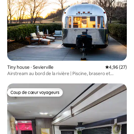
Tiny house ⋅ Sevierville
Évaluation mo
4,96 (27)
Airstream au bord de la rivière | Piscine, brasero et
Smokies
Coup de cœur voyageurs
Coup de cœur voyageurs