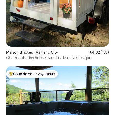
Maison d'hôtes ⋅ Ashland City
Évaluation moy
4,82 (137)
Charmante tiny house dans la ville de la musique
Coup de cœur voyageurs
Coups de cœur voyageurs les plus appréciés