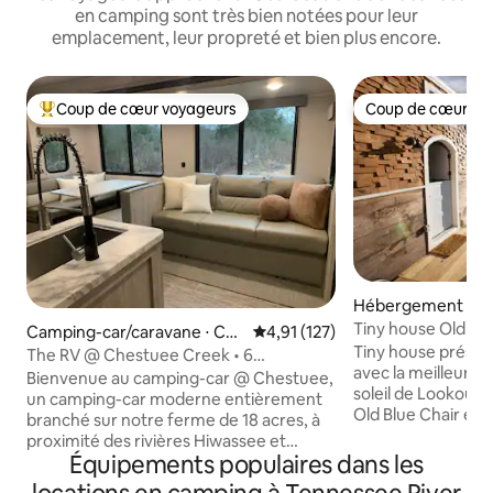
en camping sont très bien notées pour leur
emplacement, leur propreté et bien plus encore.
Coup de cœur voyageurs
Coup de cœur vo
Coups de cœur voyageurs les plus appréciés
Coup de cœur vo
Hébergement ⋅ Ri
Tiny house Old Blue
Camping-car/caravane ⋅ Cal
Évaluation moyenne sur la base 
4,91 (127)
montagnes au couc
Tiny house prése
houn
The RV @ Chestuee Creek • 6
avec la meilleure 
voyageurs • Animaux acceptés !
Bienvenue au camping-car @ Chestuee,
soleil de Lookout 
un camping-car moderne entièrement
Old Blue Chair est 
branché sur notre ferme de 18 acres, à
falaise, avec une
proximité des rivières Hiwassee et
sur la vallée 427 m
Équipements populaires dans les
Ocoee, et à deux pas de notre ruisseau
10 minutes de Clo
privé ! Avec un porche couvert, un foyer,