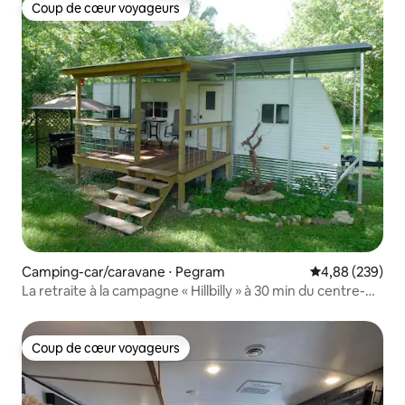
Coup de cœur voyageurs
Coup de cœur voyageurs
Camping-car/caravane ⋅ Pegram
Évaluation moy
4,88 (239)
La retraite à la campagne « Hillbilly » à 30 min du centre-
ville
Coup de cœur voyageurs
Coup de cœur voyageurs