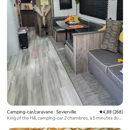
Camping-car/caravane ⋅ Sevierville
Évaluation moy
4,88 (268)
King of the Hill, camping-car 2 chambres, à 5 minutes du
centre-ville