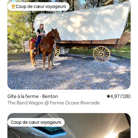
Coup de cœur voyageurs
Coups de cœur voyageurs les plus appréciés
Gîte à la ferme ⋅ Benton
Évaluation moy
4,97 (128)
The Band Wagon @ Ferme Ocoee Riverside
Coup de cœur voyageurs
Coup de cœur voyageurs