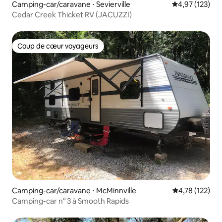
Camping-car/caravane ⋅ Sevierville
Évaluation moy
4,97 (123)
Cedar Creek Thicket RV (JACUZZI)
Coup de cœur voyageurs
Coup de cœur voyageurs
Camping-car/caravane ⋅ McMinnville
Évaluation moy
4,78 (122)
Camping-car n° 3 à Smooth Rapids