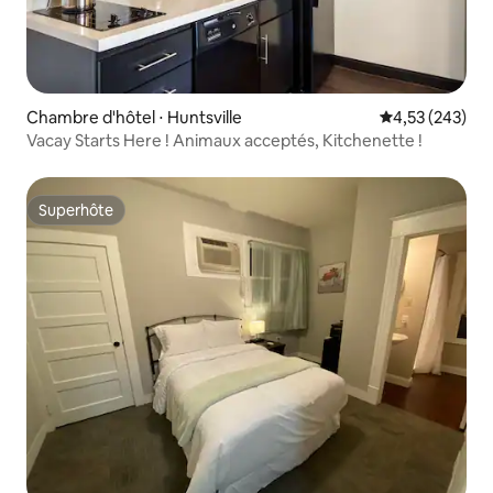
Chambre d'hôtel ⋅ Huntsville
Évaluation moy
4,53 (243)
Vacay Starts Here ! Animaux acceptés, Kitchenette !
Superhôte
Superhôte