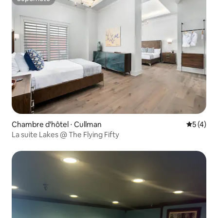
Superhôte
Chambre d'hôtel ⋅ Cullman
Évaluatio
5 (4)
La suite Lakes @ The Flying Fifty