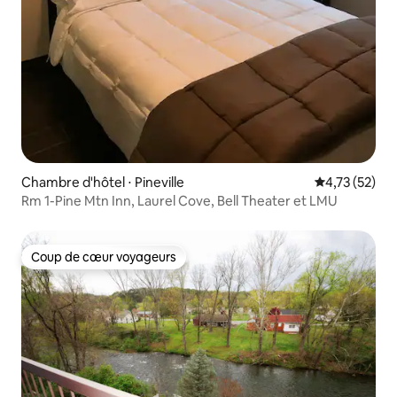
Chambre d'hôtel ⋅ Pineville
Évaluation mo
4,73 (52)
Rm 1-Pine Mtn Inn, Laurel Cove, Bell Theater et LMU
Coup de cœur voyageurs
Coup de cœur voyageurs