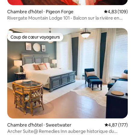
Chambre d'hôtel ⋅ Pigeon Forge
Évaluation moy
4,83 (109)
Rivergate Mountain Lodge 101 - Balcon sur la rivière en
ville
Coup de cœur voyageurs
Coup de cœur voyageurs
Chambre d'hôtel ⋅ Sweetwater
Évaluation moy
4,87 (177)
Archer Suite@ Remedies Inn auberge historique du