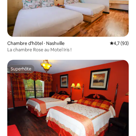
Chambre d'hôtel ⋅ Nashville
Évaluation m
4,7 (93)
La chambre Rose au Motel Iris !
Superhôte
Superhôte