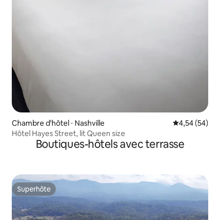
Chambre d'hôtel ⋅ Nashville
Évaluation mo
4,54 (54)
Hôtel Hayes Street, lit Queen size
Boutiques-hôtels avec terrasse
Superhôte
Superhôte