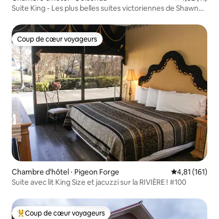
Suite King - Les plus belles suites victoriennes de Shawnee
NF
Coup de cœur voyageurs
Coup de cœur voyageurs
Chambre d'hôtel ⋅ Pigeon Forge
Évaluation moy
4,81 (161)
Suite avec lit King Size et jacuzzi sur la RIVIÈRE ! #100
Coup de cœur voyageurs
Coups de cœur voyageurs les plus appréciés