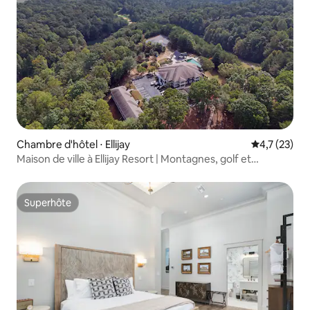
Chambre d'hôtel ⋅ Ellijay
Évaluation m
4,7 (23)
Maison de ville à Ellijay Resort | Montagnes, golf et
randonnée
Superhôte
Superhôte