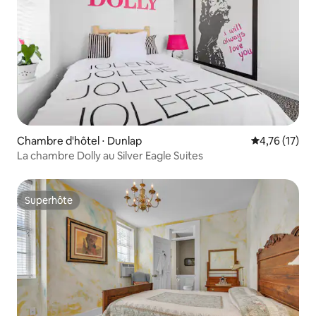
Chambre d'hôtel ⋅ Dunlap
Évaluation mo
4,76 (17)
La chambre Dolly au Silver Eagle Suites
Superhôte
Superhôte