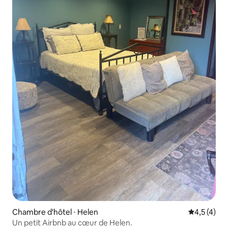
Chambre d'hôtel ⋅ Helen
Évaluation 
4,5 (4)
Un petit Airbnb au cœur de Helen.