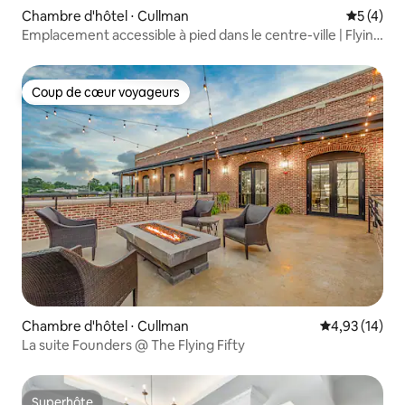
Chambre d'hôtel ⋅ Cullman
Évaluatio
5 (4)
Emplacement accessible à pied dans le centre-ville | Flying
Fifty Hotel
Coup de cœur voyageurs
Coup de cœur voyageurs
Chambre d'hôtel ⋅ Cullman
Évaluation mo
4,93 (14)
La suite Founders @ The Flying Fifty
Superhôte