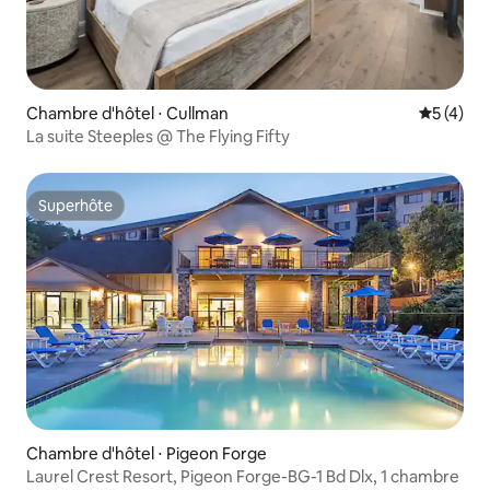
Chambre d'hôtel ⋅ Cullman
Évaluatio
5 (4)
La suite Steeples @ The Flying Fifty
Superhôte
Superhôte
Chambre d'hôtel ⋅ Pigeon Forge
Laurel Crest Resort, Pigeon Forge-BG-1 Bd Dlx, 1 chambre