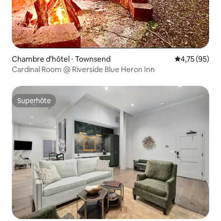
Chambre d'hôtel ⋅ Townsend
Évaluation mo
4,75 (95)
Cardinal Room @ Riverside Blue Heron Inn
Superhôte
Superhôte