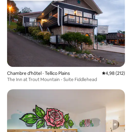
Chambre d'hôtel ⋅ Tellico Plains
Évaluation moy
4,98 (212)
The Inn at Trout Mountain - Suite Fiddlehead