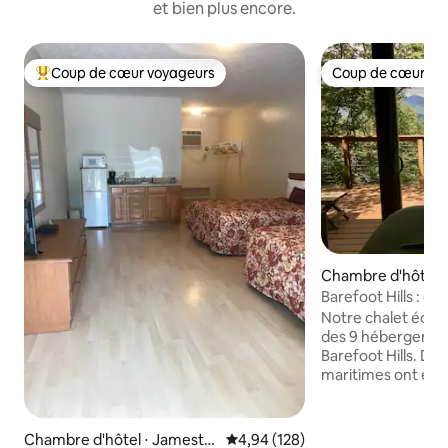
et bien plus encore.
Coup de cœur voyageurs
Coup de cœur vo
Coups de cœur voyageurs les plus appréciés
Coup de cœur vo
Chambre d'hôtel 
a
Barefoot Hills : c
luxe écoresponsa
Notre chalet écolo
des 9 hébergement
Barefoot Hills. D
maritimes ont été
cette élégante pet
queen, un canapé 
kitchenette (réfr
Chambre d'hôtel ⋅ Jamesto
Évaluation moyenne sur la base 
4,94 (128)