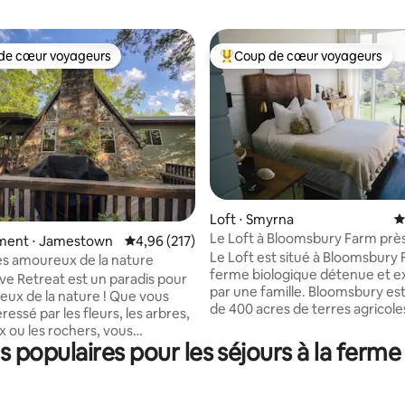
de cœur voyageurs
Coup de cœur voyageurs
 cœur voyageurs les plus appréciés
Coups de cœur voyageurs les p
 la base de 221 commentaires : 4,99 sur 5
Loft ⋅ Smyrna
É
Le Loft à Bloomsbury Farm prè
ent ⋅ Jamestown
Évaluation moyenne sur la base de 217 comme
4,96 (217)
Nashville
Le Loft est situé à Bloomsbury
es amoureux de la nature
ferme biologique détenue et e
ve Retreat est un paradis pour
par une famille. Bloomsbury est
eux de la nature ! Que vous
de 400 acres de terres agricole
ressé par les fleurs, les arbres,
Smyrna Tennessee, à seuleme
x ou les rochers, vous
35 minutes du centre-ville de Na
populaires pour les séjours à la ferm
 tout cela en abondance. La
Détendez-vous dans le lit tout 
t située sur notre ferme
admirant le magnifique pâtura
de plus de 80 acres où vivent
travers la baie vitrée. Cuisinez
 des bovins Black Angus. Vous