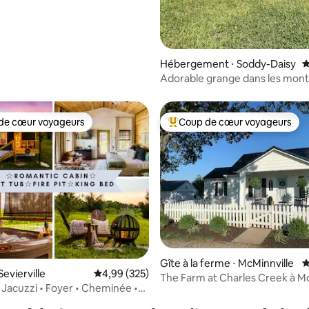
Hébergement ⋅ Soddy-Daisy
É
Adorable grange dans les mon
Tennessee !
de cœur voyageurs
Coup de cœur voyageurs
 cœur voyageurs les plus appréciés
Coups de cœur voyageurs les p
la base de 282 commentaires : 4,97 sur 5
Gîte à la ferme ⋅ McMinnville
É
evierville
Évaluation moyenne sur la base de 325 commen
4,99 (325)
The Farm at Charles Creek à Mc
acuzzi • Foyer • Cheminée •