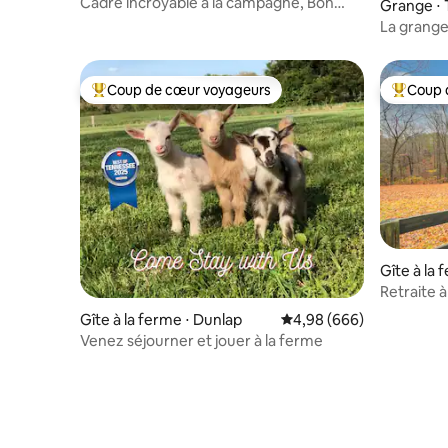
Cadre incroyable à la campagne, Bon
Grange ⋅ 
Aqua, TN !
La grang
Coup de cœur voyageurs
Coup 
Coups de cœur voyageurs les plus appréciés
Coups de
Gîte à la 
Retraite 
Nashville !
Gîte à la ferme ⋅ Dunlap
Évaluation moyenne sur 
4,98 (666)
Venez séjourner et jouer à la ferme