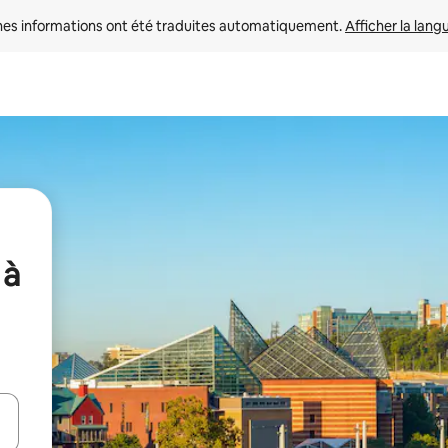
nes informations ont été traduites automatiquement. 
Afficher la lang
 à
hes vers le haut et vers le bas pour les parcourir ou en appuyant et en fai