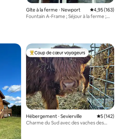
Gîte à la ferme ⋅ Newport
Évaluation moyenne sur
4,95 (163)
Fountain A-Frame ; Séjour à la ferme ;
Over Creek ; Romantique
Coup de cœur voyageurs
lus appréciés
Coups de cœur voyageurs les plus appréciés
taires : 4,99 sur 5
Hébergement ⋅ Sevierville
Évaluation moyenne 
5 (142)
Charme du Sud avec des vaches des
Highlands et des daims