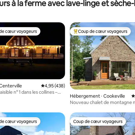
urs à la ferme avec lave-linge et sèche-
de cœur voyageurs
Coup de cœur voyageurs
 cœur voyageurs les plus appréciés
Coups de cœur voyageurs les p
la base de 778 commentaires : 4,97 sur 5
Centerville
Évaluation moyenne sur la base de 438 comme
4,95 (438)
isible n° 1 dans les collines –
Hébergement ⋅ Cookeville
É
97 acres à Creek !
Nouveau chalet de montagne
de luxe
de cœur voyageurs
Coup de cœur voyageurs
 cœur voyageurs les plus appréciés
Coup de cœur voyageurs