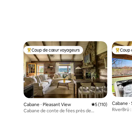
Coup de cœur voyageurs
Coup 
Coups de cœur voyageurs les plus appréciés
Coups de
Cabane ⋅ 
Cabane ⋅ Pleasant View
Évaluation moyenne 
5 (110)
RiverBrü 
Cabane de conte de fées près de
rivière !
Nashville