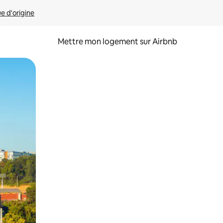
ue d'origine
Mettre mon logement sur Airbnb
sant glisser.