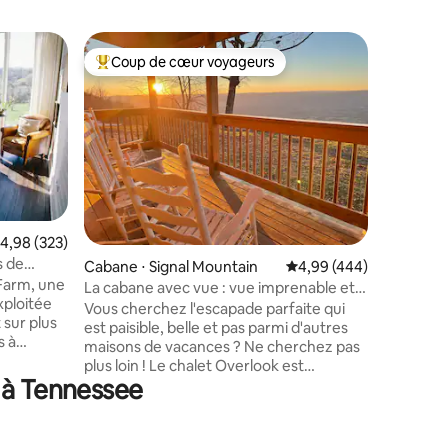
Cabane ⋅ 
Coup de cœur voyageurs
Coup
lus appréciés
Coups de cœur voyageurs les plus appréciés
Coups d
Cabane d
Idéalemen
l'ouest de Paris. Pops Ca
notre pet
(travaux 
chiens de
peuvent ê
chalet rie
avec 3 ch
valuation moyenne sur la base de 323 commentaires : 4,98 sur 5
4,98 (323)
cuisine 
s de
ntaires : 4,96 sur 5
Cabane ⋅ Signal Mountain
Évaluation moyenne sur
4,99 (444)
s'asseoir
 Farm, une
disponibl
La cabane avec vue : vue imprenable et
xploitée
sommes u
lit king size
Vous cherchez l'escapade parfaite qui
 sur plus
animaux 
est paisible, belle et pas parmi d'autres
s à
sous cert
maisons de vacances ? Ne cherchez pas
nt
de 40 po
plus loin ! Le chalet Overlook est
shville.
e à Tennessee
entièrement privé et super confortable.
en
C'est aussi l'un des endroits les plus
ge à
pittoresques du Tennessee ! Depuis le
 un repas
porche avant, vous pourrez profiter