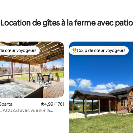
Location de gîtes à la ferme avec patio
de cœur voyageurs
Coup de cœur voyageurs
 cœur voyageurs les plus appréciés
Coups de cœur voyageurs les p
Sparta
Évaluation moyenne sur la base de 176 commen
4,99 (176)
sur la base de 110 commentaires : 5 sur 5
: JACUZZI avec vue sur la
 #Cascades #Randonnée