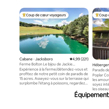
Coup de cœur voyageurs
Coup 
Coups de cœur voyageurs les plus appréciés
Coups de
Cabane ⋅ Jacksboro
Évaluation moyenne sur
4,99 (221)
Ferme Bolton Le bijou de Jackie
Hébergem
2 chambres / 1 salle de bain
Expérience à la ferme/détendez-vous et
Paradis d
profitez de notre petit coin de paradis de
Poplar Co
15 acres. Asseyez-vous sur la terrasse qui
les amour
surplombe l'étang à poissons, regardez
soyez inté
les mini-animaux jouer dans le champ.
les oiseau
Voir des chèvres, des mini poneys/ânes.
Équipements 
trouverez
Parking sécurisé gratuit pour votre
maison es
VTT/remorque de bateau. Cuisine
familiale 
entièrement approvisionnée, douche à
également