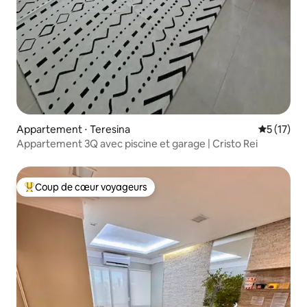
Appartement ⋅ Teresina
Évaluation
5 (17)
Appartement 3Q avec piscine et garage | Cristo Rei
Coup de cœur voyageurs
Coups de cœur voyageurs les plus appréciés