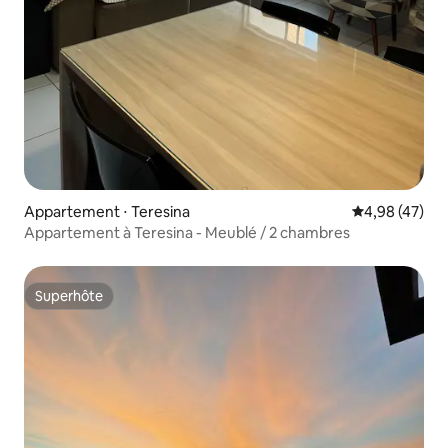
Appartement ⋅ Teresina
Évaluation mo
4,98 (47)
Appartement à Teresina - Meublé / 2 chambres
Superhôte
Superhôte