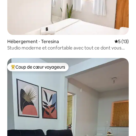
Hébergement ⋅ Teresina
Évaluation
5 (13)
Studio moderne et confortable avec tout ce dont vous
avez besoin
Coup de cœur voyageurs
Coups de cœur voyageurs les plus appréciés