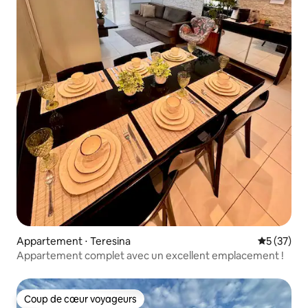
Appartement ⋅ Teresina
Évaluation
5 (37)
Appartement complet avec un excellent emplacement !
Coup de cœur voyageurs
Coup de cœur voyageurs