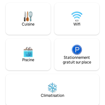
four à micro-ondes et lave-vaisselle.
cafetière, d'un fo
Buanderie avec lave-linge, corde à linge,
d'une friteuse, et
fer et planche à repasser. Emplacement
dispose d'une exc
exceptionnel à proximité du centre
Fi, d'une place de 
commercial Rio Poty, qui est bien
épicerie dans la 
approvisionné, et de plusieurs cliniques
Cuisine
Wifi
calme et accueillan
et hôpitaux. Est prêt à vous accueillir
des escaliers (3e 
avec confort et praticité.
intimité et calme.
Stationnement
Piscine
gratuit sur place
Climatisation