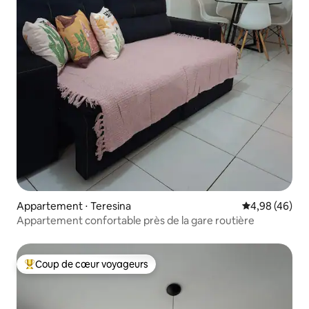
Appartement ⋅ Teresina
Évaluation mo
4,98 (46)
Appartement confortable près de la gare routière
Coup de cœur voyageurs
Coups de cœur voyageurs les plus appréciés