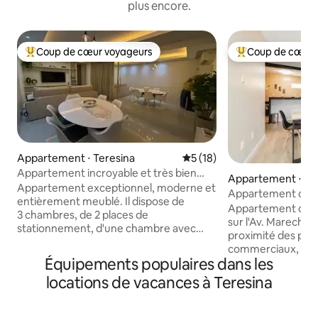
plus encore.
Coup de cœur voyageurs
Coup de cœur 
Coups de cœur voyageurs les plus appréciés
Coups de cœur vo
Appartement ⋅ Teresina
Évaluation moyenne sur la b
5 (18)
Appartement incroyable et très bien
Appartement ⋅ Te
situé.
Appartement exceptionnel, moderne et
Appartement clima
entièrement meublé. Il dispose de
centre commercial
Appartement confo
3 chambres, de 2 places de
sur l'Av. Marechal
stationnement, d'une chambre avec
proximité des pri
salle de bain privative, d'un lit queen size
commerciaux, avec
et de prises USB/USB-C. Séjour
Équipements populaires dans les
seulement 3 km, a
confortable avec un canapé, une
et un marché à pro
locations de vacances à Teresina
télévision et une table pour 6 personnes.
2 chambres climati
Cuisine équipée avec réfrigérateur,
complète, équipée
appareil à sandwichs, cuisinière, four,
d'une cuisinière, d