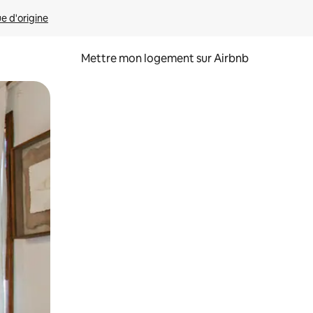
ue d'origine
Mettre mon logement sur Airbnb
sant glisser.