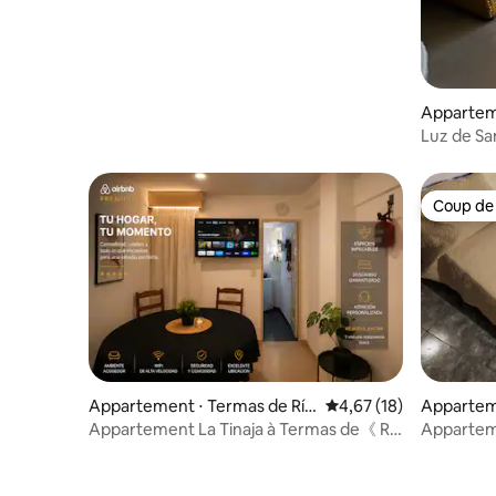
Apparteme
o
Luz de Sa
Coup de
Coup de
Appartement ⋅ Termas de Río
Évaluation moyenne su
4,67 (18)
Appartem
Hondo
Termas d
Appartement La Tinaja à Termas de《 Rio
Appartem
Hondo》
super con