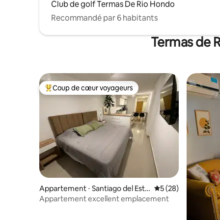
Club de golf Termas De Rio Hondo
Recommandé par 6 habitants
Termas de R
Coup de cœur voyageurs
Coups de cœur voyageurs les plus appréciés
Appartement ⋅ Santiago del Este
Évaluation moyenne 
5 (28)
ro
Appartement excellent emplacement