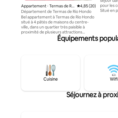
séjour da
pour les 
Appartement ⋅ Termas de Río
Évaluation moyenne sur
4,85 (20)
Situé en p
Hondo
Département de Termas de Río Hondo
des princi
Bel appartement à Termas de Rio Hondo
zones de 
situé à 4 pâtés de maisons du centre-
minutes en
ville, dans un quartier très paisible à
minute à p
proximité de plusieurs attractions
minutes à
Équipements populai
touristiques. Caractéristiques du
et à 5 pât
logement : - Eau thermale - WiFi ; -
principale
Télévision connectée - Climatisation
explorer la
(refroidissement/chauffage) - Literie -
gastronom
Assiettes, verres, couverts - Kitchenette
locale.
- Four à micro-ondes - Lit Queen Size
avec canapé-lit - Espace barbecue -
Place de parking (disponibilité sur
demande) Profitez de vos vacances à Las
Cuisine
Wifi
Termas de Rio Hondo ! * La durée
minimale de location est de 2 nuits.
Séjournez à prox