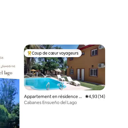
mmentaires : 5 sur 5
Coup de cœur voyageurs
Coups de cœur voyageurs les plus appréciés
Appartement en résidence ⋅
Évaluation moyenne su
4,93 (14)
Termas de Río Hondo
Cabanes Ensueño del Lago
ntaires : 4,82 sur 5