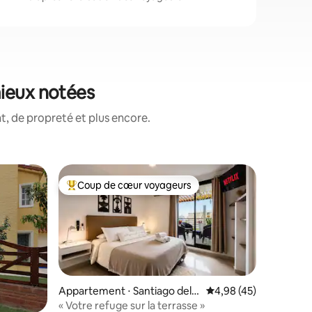
mieux notées
, de propreté et plus encore.
Hébergem
Coup de cœur voyageurs
Coups de cœur voyageurs les plus appréciés
o Hondo
Maison t
Notre Ai
endroit cl
même tem
centre e
qui offr
taires : 4,98 sur 5
des envi
clients p
Appartement ⋅ Santiago del E
Évaluation moyenne su
4,98 (45)
ressource
stero
« Votre refuge sur la terrasse »