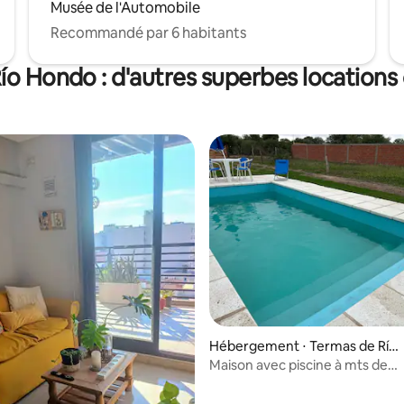
Musée de l'Automobile
Recommandé par 6 habitants
ío Hondo : d'autres superbes locations
sur la base de 28 commentaires : 5 sur 5
Hébergement ⋅ Termas de Río
Hondo
Maison avec piscine à mts de
l'autodrome