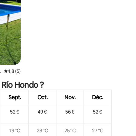
Évaluation moyenne sur la base de 5 commentaires : 4,8 sur 5
4,8 (5)
e Río Hondo ?
Sept.
Oct.
Nov.
Déc.
52 €
49 €
56 €
52 €
19 °C
23 °C
25 °C
27 °C