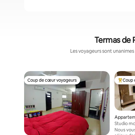
Termas de R
Les voyageurs sont unanimes 
Coup de cœur voyageurs
Coup 
Coup de cœur voyageurs
Coups de
Apparteme
stero
Studio m
Nous vous