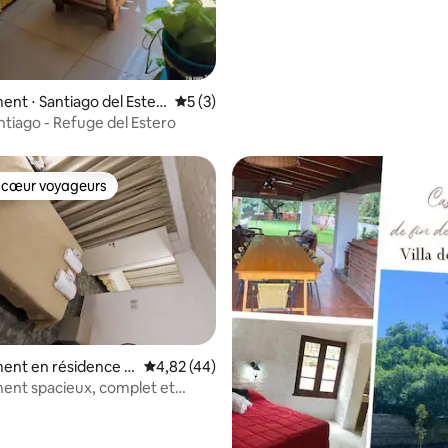
nt ⋅ Santiago del Ester
Évaluation moyenne sur la base de 3 co
5 (3)
ntiago - Refuge del Estero
 cœur voyageurs
 cœur voyageurs
r la base de 18 commentaires : 4,67 sur 5
ent en résidence ⋅
Évaluation moyenne sur la base de 44 comme
4,82 (44)
e Río Hondo
ent spacieux, complet et
fortable