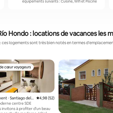
équipements suivants : Cuisine, Wifi et Piscine
ío Hondo : locations de vacances les 
: ces logements sont très bien notés en termes d'emplacement
de cœur voyageurs
 cœur voyageurs les plus appréciés
nt ⋅ Santiago del E
Évaluation moyenne sur la base de 52 commen
4,98 (52)
oderne centre SDE
 invitons à profiter d'un beau