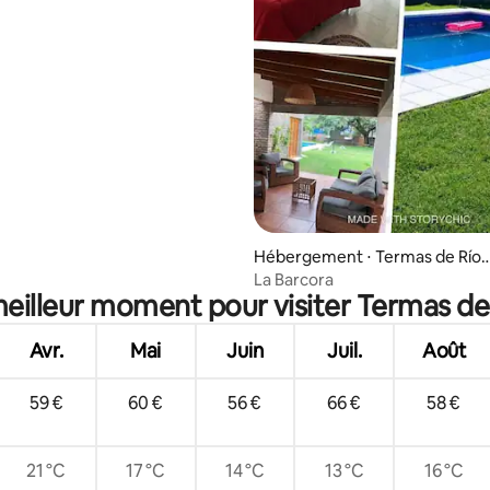
Hébergement ⋅ Termas de Río
Hondo
La Barcora
meilleur moment pour visiter Termas d
Avr.
Mai
Juin
Juil.
Août
59 €
60 €
56 €
66 €
58 €
21 °C
17 °C
14 °C
13 °C
16 °C