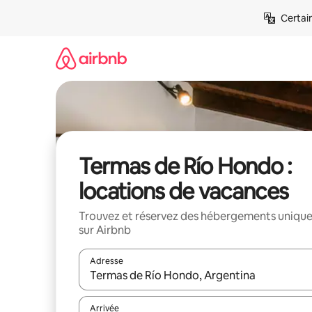
Aller
Certai
directement
au
contenu
Termas de Río Hondo :
locations de vacances
Trouvez et réservez des hébergements uniqu
sur Airbnb
Adresse
Lorsque les résultats s'affichent, utilisez les flèc
Arrivée