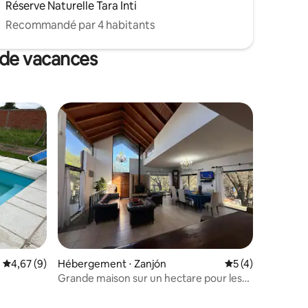
Réserve Naturelle Tara Inti
Recommandé par 4 habitants
 de vacances
Évaluation moyenne sur la base de 9 commentaires : 4,67 sur 5
4,67 (9)
Hébergement ⋅ Zanjón
Évaluation moyenn
5 (4)
Grande maison sur un hectare pour les
familles