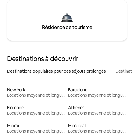
Résidence de tourisme
Destinations à découvrir
Destinations populaires pour des séjours prolongés
Destinati
New York
Barcelone
Locations moyenne et longue durée
Locations moyenne et longue durée
Florence
Athènes
Locations moyenne et longue durée
Locations moyenne et longue durée
Miami
Montréal
Locations moyenne et longue durée
Locations moyenne et longue durée