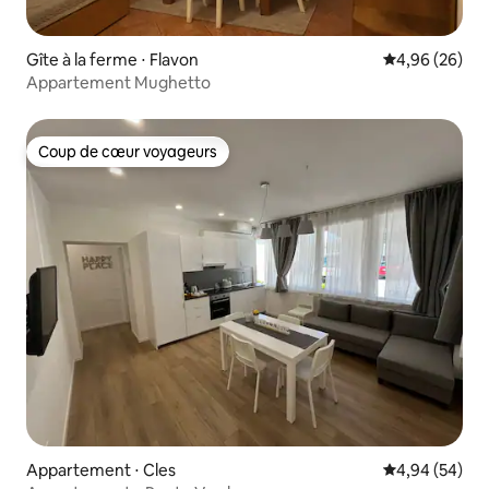
Gîte à la ferme ⋅ Flavon
Évaluation mo
4,96 (26)
Appartement Mughetto
Coup de cœur voyageurs
Coup de cœur voyageurs
Appartement ⋅ Cles
Évaluation mo
4,94 (54)