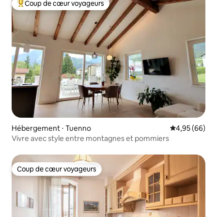
Coup de cœur voyageurs
Coups de cœur voyageurs les plus appréciés
Hébergement ⋅ Tuenno
Évaluation mo
4,95 (66)
Vivre avec style entre montagnes et pommiers
Coup de cœur voyageurs
Coup de cœur voyageurs