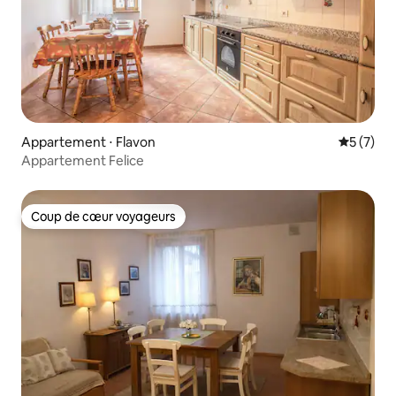
Appartement ⋅ Flavon
Évaluatio
5 (7)
Appartement Felice
Coup de cœur voyageurs
Coup de cœur voyageurs