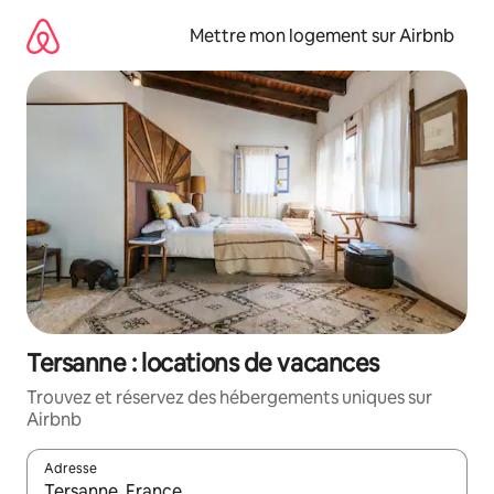
Aller
directement
Mettre mon logement sur Airbnb
au
contenu
Tersanne : locations de vacances
Trouvez et réservez des hébergements uniques sur
Airbnb
Adresse
Lorsque les résultats s'affichent, utilisez les flèches vers le hau