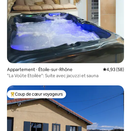
Appartement ⋅ Étoile-sur-Rhône
Évaluation mo
4,93 (58)
"La Voûte Etoilée": Suite avec jacuzzi et sauna
Coup de cœur voyageurs
Coups de cœur voyageurs les plus appréciés