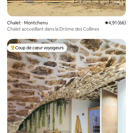
Chalet ⋅ Montchenu
Évaluation mo
4,91 (66)
Chalet accueillant dans la Drôme des Collines
Coup de cœur voyageurs
Coups de cœur voyageurs les plus appréciés