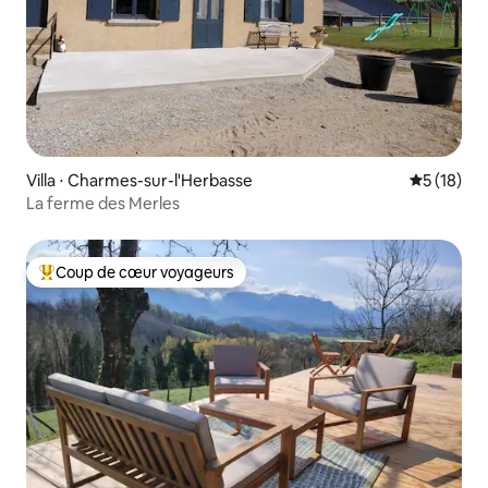
Villa ⋅ Charmes-sur-l'Herbasse
Évaluation
5 (18)
La ferme des Merles
Coup de cœur voyageurs
Coups de cœur voyageurs les plus appréciés