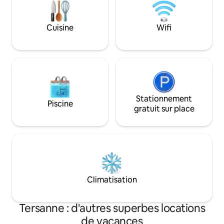
escapades tourist
d’Hauterives . Au plaisir de vous recevoir
Mireille & Noël
Cuisine
Wifi
Stationnement
Piscine
gratuit sur place
Climatisation
Tersanne : d'autres superbes locations
de vacances