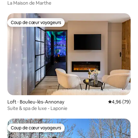
La Maison de Marthe
Coup de cœur voyageurs
Coup de cœur voyageurs
Loft ⋅ Boulieu-lès-Annonay
Évaluation mo
4,96 (79)
Suite & spa de luxe - Laponie
Coup de cœur voyageurs
Coup de cœur voyageurs