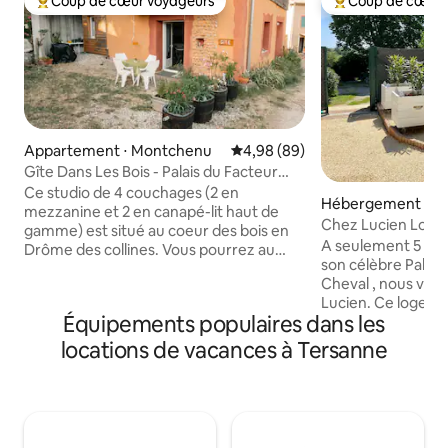
Coup de cœur voyageurs
Coup de cœur 
Coups de cœur voyageurs les plus appréciés
Coups de cœur vo
Appartement ⋅ Montchenu
Évaluation moyenne sur la base
4,98 (89)
Gîte Dans Les Bois - Palais du Facteur
Cheval
Ce studio de 4 couchages (2 en
Hébergement ⋅ Ha
mezzanine et 2 en canapé-lit haut de
Chez Lucien Logement 3 étoiles dans la
gamme) est situé au coeur des bois en
Drôme !
A seulement 5 minu
Drôme des collines. Vous pourrez au
son célèbre Palais
choix profiter du calme et de la vue sur
Cheval , nous vou
les Alpes depuis votre fenêtre ou le
Lucien. Ce logement cosy fraîchement
ponton de la piscine ou bien partir à la
Équipements populaires dans les
rénové , classé 3 ét
découverte du fabuleux Palais du
vous permettra de
Facteur Cheval ou de St Antoine
locations de vacances à Tersanne
et sa nature environnan
l’Abbaye ! Nous avons à coeur de fournir
Lucien vous pour
un accueil chaleureux et de qualité, nous
accéder à différe
fournissons le linge de lit et les serviettes
circuit VTT au sei
de toilette ainsi que de petites
collines, sans co
attentions.