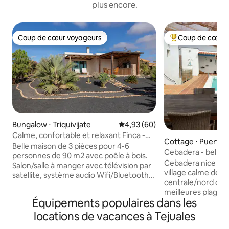
plus encore.
Coup de cœur voyageurs
Coup de cœur 
Coup de cœur voyageurs
Coups de cœur vo
Bungalow ⋅ Triquivijate
Évaluation moyenne sur la base
4,93 (60)
Calme, confortable et relaxant Finca -
Cottage ⋅ Puerto d
Fuerteventura
Belle maison de 3 pièces pour 4-6
Cebadera - belle 
personnes de 90 m2 avec poêle à bois.
Cebadera nice hou
Salon/salle à manger avec télévision par
village calme de T
satellite, système audio Wifi/Bluetooth.
centrale/nord de l'
Wifi. Deux chambres avec 1 lit double
meilleures plages d
chacune. Cuisine entièrement équipée -
Équipements populaires dans les
Majanicho. Elle di
plaque à induction, four, lave-vaisselle,
privée (pour vous
locations de vacances à Tejuales
réfrigérateur/congélateur. Salle de bain
solarium, d'une te
avec douche/WC, WC supplémentaires.