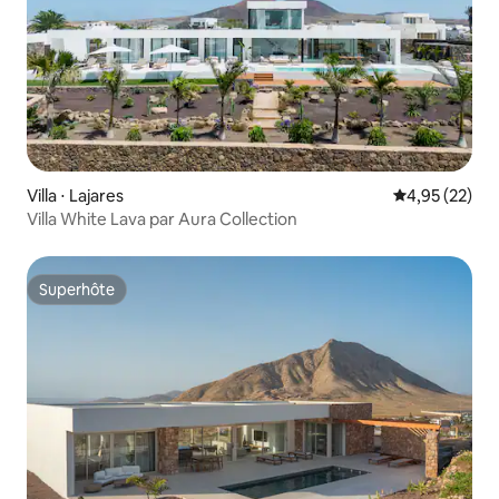
Villa ⋅ Lajares
Évaluation mo
4,95 (22)
Villa White Lava par Aura Collection
Superhôte
Superhôte