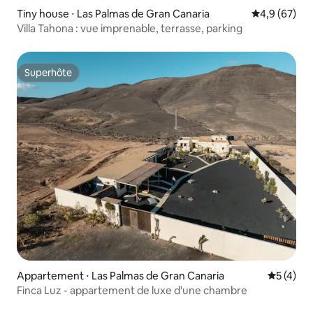
Tiny house ⋅ Las Palmas de Gran Canaria
Évaluation m
4,9 (67)
Villa Tahona : vue imprenable, terrasse, parking
Superhôte
Superhôte
Appartement ⋅ Las Palmas de Gran Canaria
Évaluatio
5 (4)
Finca Luz - appartement de luxe d'une chambre