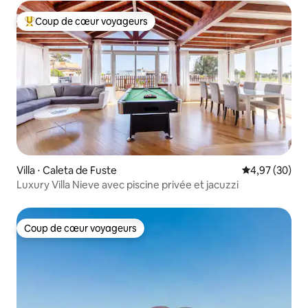
Coup de cœur voyageurs
Coups de cœur voyageurs les plus appréciés
Villa ⋅ Caleta de Fuste
Évaluation mo
4,97 (30)
Luxury Villa Nieve avec piscine privée et jacuzzi
Coup de cœur voyageurs
Coup de cœur voyageurs