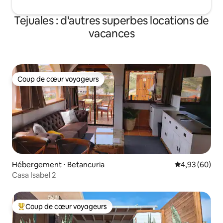
Tejuales : d'autres superbes locations de
vacances
Coup de cœur voyageurs
Coup de cœur voyageurs
Hébergement ⋅ Betancuria
Évaluation mo
4,93 (60)
Casa Isabel 2
Coup de cœur voyageurs
Coups de cœur voyageurs les plus appréciés