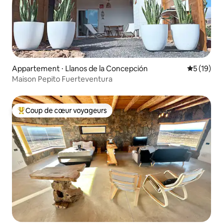
Appartement ⋅ Llanos de la Concepción
Évaluation
5 (19)
Maison Pepito Fuerteventura
Coup de cœur voyageurs
Coups de cœur voyageurs les plus appréciés