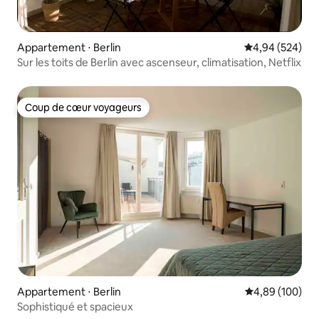
Appartement ⋅ Berlin
Évaluation moy
4,94 (524)
Sur les toits de Berlin avec ascenseur, climatisation, Netflix
Coup de cœur voyageurs
Coup de cœur voyageurs
Appartement ⋅ Berlin
Évaluation moy
4,89 (100)
Sophistiqué et spacieux