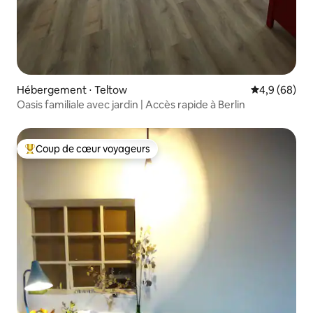
Hébergement ⋅ Teltow
Évaluation m
4,9 (68)
Oasis familiale avec jardin | Accès rapide à Berlin
Coup de cœur voyageurs
Coups de cœur voyageurs les plus appréciés