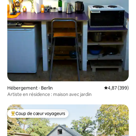
Hébergement ⋅ Berlin
Évaluation moy
4,87 (399)
Artiste en résidence : maison avec jardin
Coup de cœur voyageurs
Coups de cœur voyageurs les plus appréciés