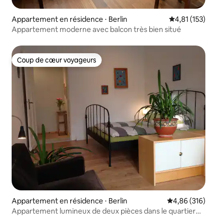
Appartement en résidence ⋅ Berlin
Évaluation moy
4,81 (153)
Appartement moderne avec balcon très bien situé
Coup de cœur voyageurs
Coup de cœur voyageurs
Appartement en résidence ⋅ Berlin
Évaluation moy
4,86 (316)
Appartement lumineux de deux pièces dans le quartier