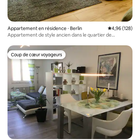
Appartement en résidence ⋅ Berlin
Évaluation moy
4,96 (128)
Appartement de style ancien dans le quartier de
Prenzlauer Berg
Coup de cœur voyageurs
Coup de cœur voyageurs