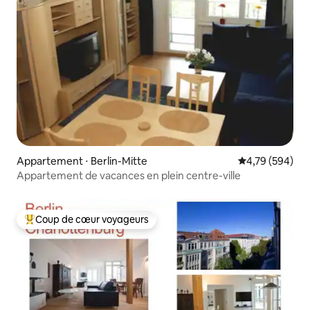
Appartement ⋅ Berlin-Mitte
Évaluation moy
4,79 (594)
Appartement de vacances en plein centre-ville
Coup de cœur voyageurs
Coups de cœur voyageurs les plus appréciés