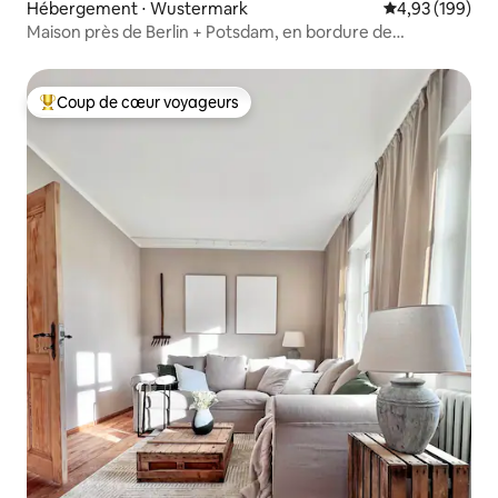
Hébergement ⋅ Wustermark
Évaluation moy
4,93 (199)
Maison près de Berlin + Potsdam, en bordure de
Falkensee
Coup de cœur voyageurs
Coups de cœur voyageurs les plus appréciés