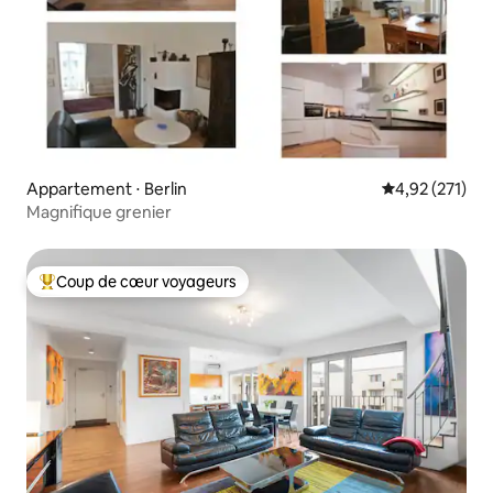
Appartement ⋅ Berlin
Évaluation moy
4,92 (271)
Magnifique grenier
Coup de cœur voyageurs
Coups de cœur voyageurs les plus appréciés