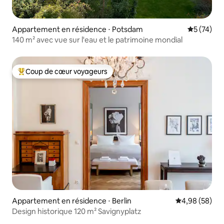
Appartement en résidence ⋅ Potsdam
Évaluation
5 (74)
140 m² avec vue sur l'eau et le patrimoine mondial
Coup de cœur voyageurs
Coups de cœur voyageurs les plus appréciés
Appartement en résidence ⋅ Berlin
Évaluation mo
4,98 (58)
Design historique 120 m² Savignyplatz