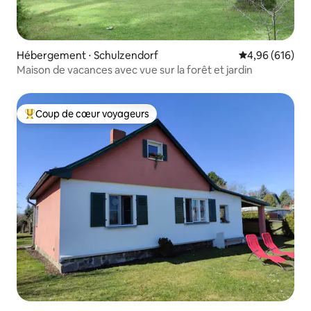
Hébergement ⋅ Schulzendorf
Évaluation moy
4,96 (616)
Maison de vacances avec vue sur la forêt et jardin
Coup de cœur voyageurs
Coups de cœur voyageurs les plus appréciés