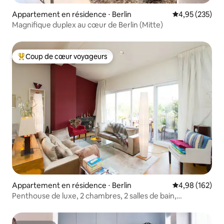
Appartement en résidence ⋅ Berlin
Évaluation moy
4,95 (235)
Magnifique duplex au cœur de Berlin (Mitte)
Coup de cœur voyageurs
Coups de cœur voyageurs les plus appréciés
Appartement en résidence ⋅ Berlin
Évaluation moy
4,98 (162)
Penthouse de luxe, 2 chambres, 2 salles de bain,
climatisation