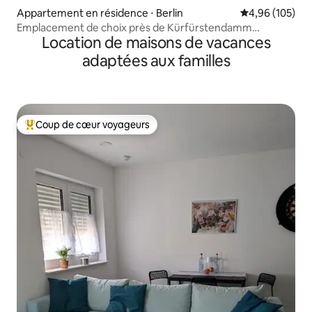
Appartement en résidence ⋅ Berlin
Évaluation moy
4,96 (105)
Emplacement de choix près de Kürfürstendamm
Location de maisons de vacances
appartement exclusif
adaptées aux familles
Coup de cœur voyageurs
Coups de cœur voyageurs les plus appréciés