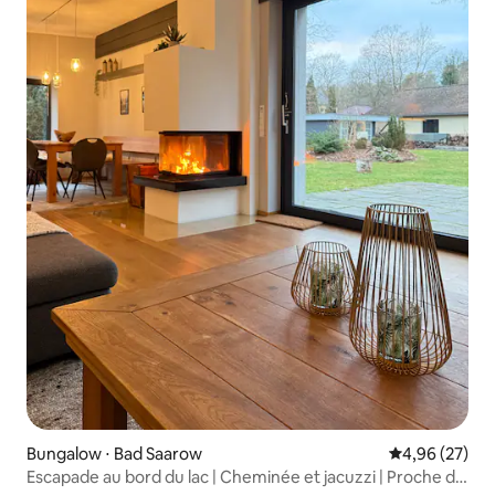
Bungalow ⋅ Bad Saarow
Évaluation mo
4,96 (27)
Escapade au bord du lac | Cheminée et jacuzzi | Proche de