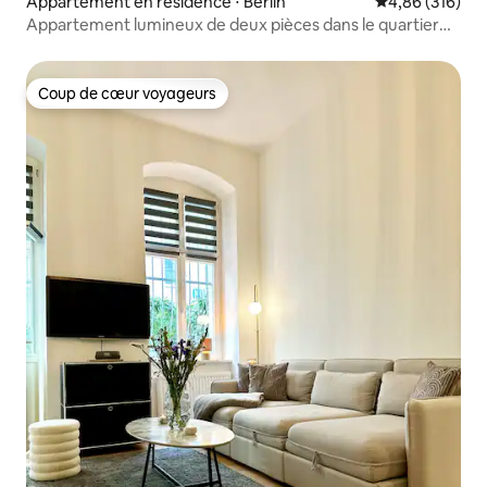
Appartement en résidence ⋅ Berlin
Évaluation moy
4,86 (316)
Appartement lumineux de deux pièces dans le quartier
historique de Rixdorf
Coup de cœur voyageurs
Coup de cœur voyageurs