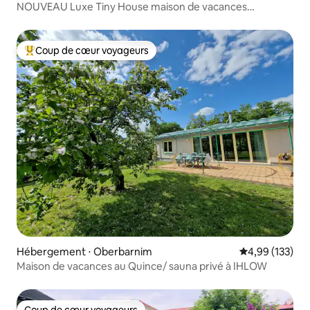
NOUVEAU Luxe Tiny House maison de vacances
emplacement unique
Coup de cœur voyageurs
Coups de cœur voyageurs les plus appréciés
Hébergement ⋅ Oberbarnim
Évaluation moy
4,99 (133)
Maison de vacances au Quince/ sauna privé à IHLOW