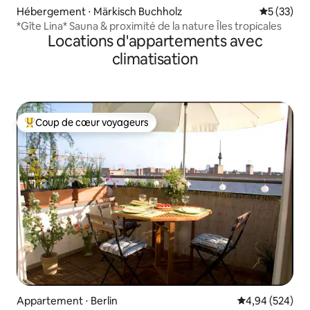
Hébergement ⋅ Märkisch Buchholz
Évaluation
5 (33)
*Gîte Lina* Sauna & proximité de la nature Îles tropicales
Locations d'appartements avec
climatisation
Coup de cœur voyageurs
Coups de cœur voyageurs les plus appréciés
Appartement ⋅ Berlin
Évaluation moy
4,94 (524)