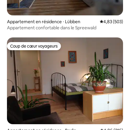
Appartement en résidence ⋅ Lübben
Évaluation moy
4,83 (503)
Appartement confortable dans le Spreewald
Coup de cœur voyageurs
Coup de cœur voyageurs