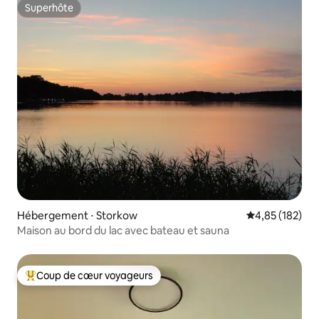
Superhôte
Superhôte
Hébergement ⋅ Storkow
Évaluation moy
4,85 (182)
Maison au bord du lac avec bateau et sauna
Coup de cœur voyageurs
Coups de cœur voyageurs les plus appréciés