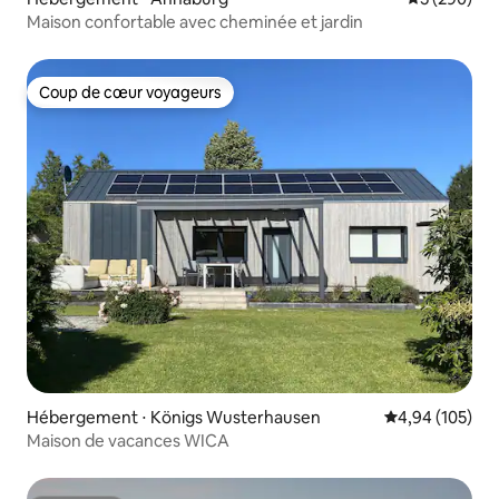
Maison confortable avec cheminée et jardin
Coup de cœur voyageurs
Coup de cœur voyageurs
Hébergement ⋅ Königs Wusterhausen
Évaluation moy
4,94 (105)
Maison de vacances WICA