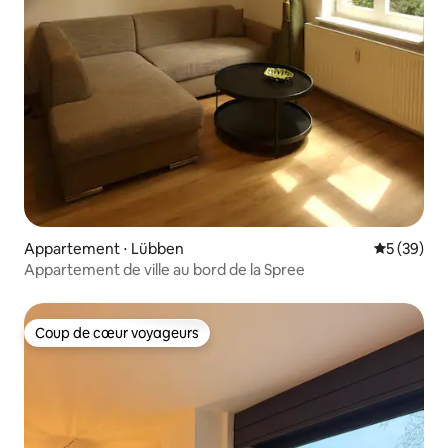
Appartement ⋅ Lübben
Évaluation
5 (39)
Appartement de ville au bord de la Spree
Coup de cœur voyageurs
Coup de cœur voyageurs