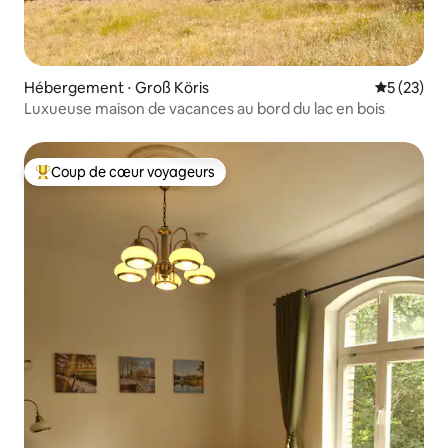
Hébergement ⋅ Groß Köris
Évaluation
5 (23)
Luxueuse maison de vacances au bord du lac en bois
Coup de cœur voyageurs
Coups de cœur voyageurs les plus appréciés