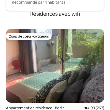
Recommandé par 4 habitants
Résidences avec wifi
Coup de cœur voyageurs
Coup de cœur voyageurs
Appartement en résidence ⋅ Berlin
Évaluation moy
4,93 (267)