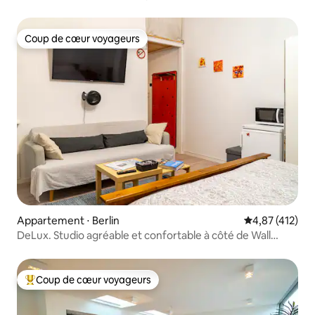
pour 1 - 6 personnes
Coup de cœur voyageurs
Coup de cœur voyageurs
Appartement ⋅ Berlin
Évaluation moy
4,87 (412)
DeLux. Studio agréable et confortable à côté de Wall
Memorial
Coup de cœur voyageurs
Coups de cœur voyageurs les plus appréciés