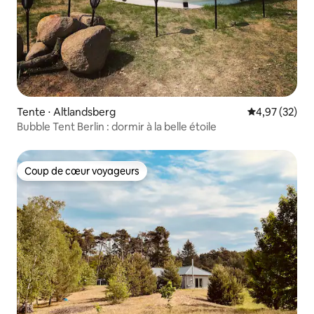
Tente ⋅ Altlandsberg
Évaluation mo
4,97 (32)
Bubble Tent Berlin : dormir à la belle étoile
Coup de cœur voyageurs
Coup de cœur voyageurs