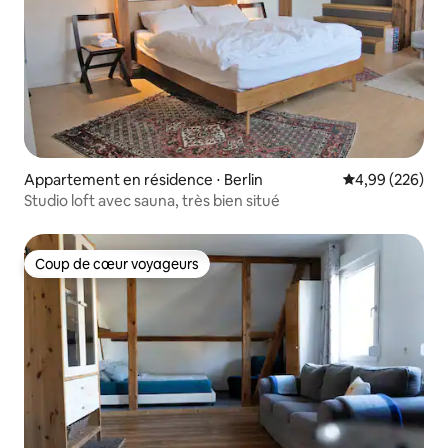
Appartement en résidence ⋅ Berlin
Évaluation moy
4,99 (226)
Studio loft avec sauna, très bien situé
Coup de cœur voyageurs
Coup de cœur voyageurs