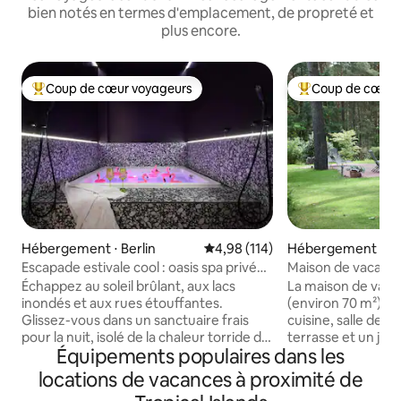
bien notés en termes d'emplacement, de propreté et
plus encore.
Coup de cœur voyageurs
Coup de cœur 
Coups de cœur voyageurs les plus appréciés
Coups de cœur vo
Hébergement ⋅ Berlin
Évaluation moyenne sur la base 
4,98 (114)
Hébergement ⋅ S
rf
Escapade estivale cool : oasis spa privée
Maison de vacances
à Kreuzberg
et jardin
Échappez au soleil brûlant, aux lacs
La maison de vac
inondés et aux rues étouffantes.
(environ 70 m²) a
Glissez-vous dans un sanctuaire frais
cuisine, salle de b
pour la nuit, isolé de la chaleur torride de
terrasse et un jard
Équipements populaires dans les
l'été. Plongez dans les eaux fraîches et
dans un endroit idy
bouillonnantes de votre jacuzzi privé de
lisière de la forêt 
locations de vacances à proximité de
1,80 x 1,80 m. 75 m² d'intimité absolue
point de départ idé