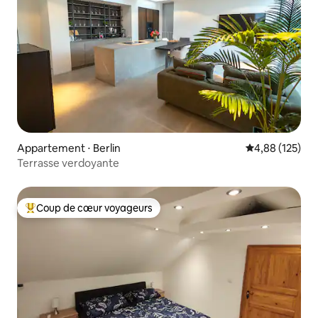
Appartement ⋅ Berlin
Évaluation moy
4,88 (125)
Terrasse verdoyante
Coup de cœur voyageurs
Coups de cœur voyageurs les plus appréciés