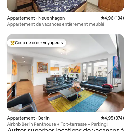
Appartement ⋅ Neuenhagen
Évaluation moy
4,96 (134)
Appartement de vacances entièrement meublé
Coup de cœur voyageurs
Coups de cœur voyageurs les plus appréciés
Appartement ⋅ Berlin
Évaluation moy
4,95 (374)
Airbnb Berlin Penthouse + Toit-terrasse + Parking !
Autres superbes locations de vacances à