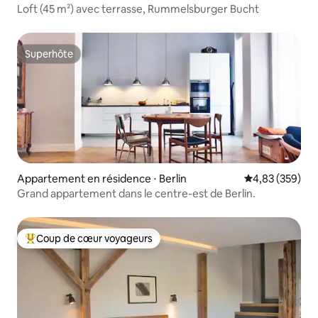
Loft (45 m²) avec terrasse, Rummelsburger Bucht
Superhôte
Superhôte
Appartement en résidence ⋅ Berlin
Évaluation moy
4,83 (359)
Grand appartement dans le centre-est de Berlin.
Coup de cœur voyageurs
Coups de cœur voyageurs les plus appréciés