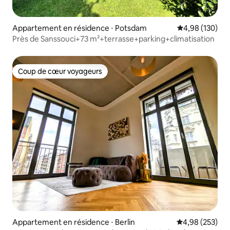
Appartement en résidence ⋅ Potsdam
Évaluation moy
4,98 (130)
Près de Sanssouci+73 m²+terrasse+parking+climatisation
Coup de cœur voyageurs
Coup de cœur voyageurs
Appartement en résidence ⋅ Berlin
Évaluation moy
4,98 (253)