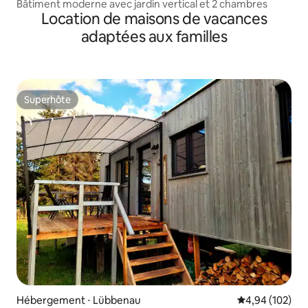
Bâtiment moderne avec jardin vertical et 2 chambres
Location de maisons de vacances
adaptées aux familles
Superhôte
Superhôte
Hébergement ⋅ Lübbenau
Évaluation moy
4,94 (102)