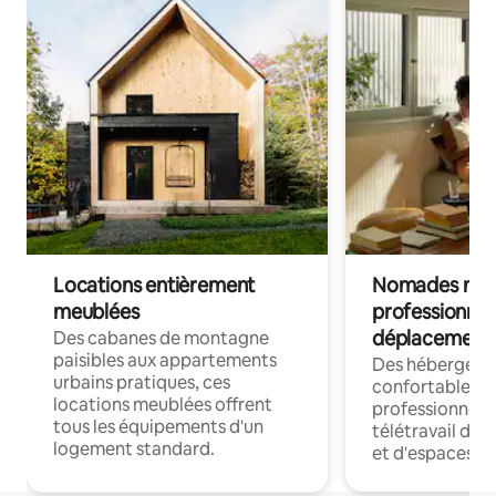
Locations entièrement
Nomades num
meublées
professionnel
déplacement
Des cabanes de montagne
paisibles aux appartements
Des hébergem
urbains pratiques, ces
confortables p
locations meublées offrent
professionnels
tous les équipements d'un
télétravail dis
logement standard.
et d'espaces de