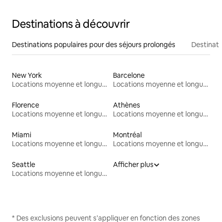
Destinations à découvrir
Destinations populaires pour des séjours prolongés
Destinati
New York
Barcelone
Locations moyenne et longue durée
Locations moyenne et longue durée
Florence
Athènes
Locations moyenne et longue durée
Locations moyenne et longue durée
Miami
Montréal
Locations moyenne et longue durée
Locations moyenne et longue durée
Seattle
Afficher plus
Locations moyenne et longue durée
* Des exclusions peuvent s'appliquer en fonction des zones