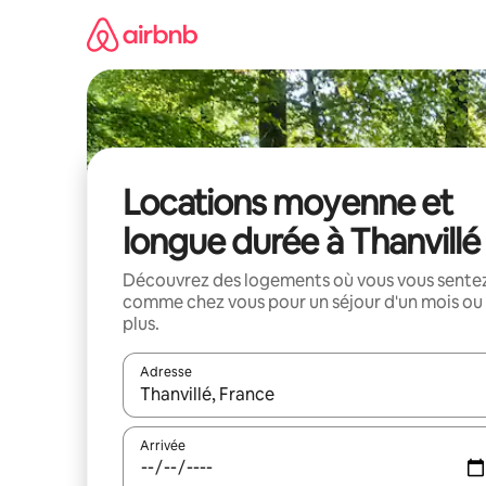
Aller
directement
au
contenu
Locations moyenne et
longue durée à Thanvillé
Découvrez des logements où vous vous sente
comme chez vous pour un séjour d'un mois ou
plus.
Adresse
Lorsque les résultats s'affichent, utilisez les flèc
Arrivée