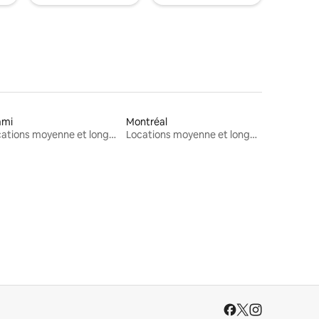
ami
Montréal
Locations moyenne et longue durée
Locations moyenne et longue durée