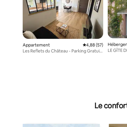
Héberge
Appartement
Évaluation moyenne sur
4,88 (57)
LE GÎTE 
Les Reflets du Château - Parking Gratuit
- Cosy
Le confor