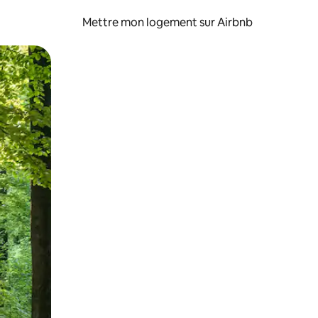
Mettre mon logement sur Airbnb
sant glisser.