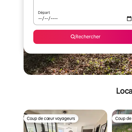
Départ
Rechercher
Loca
Coup de cœur voyageurs
Coup de
Coup de cœur voyageurs
Coup de