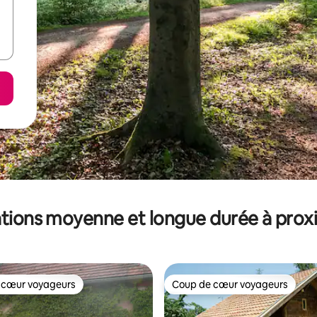
tions moyenne et longue durée à prox
 cœur voyageurs
Coup de cœur voyageurs
 cœur voyageurs
Coup de cœur voyageurs