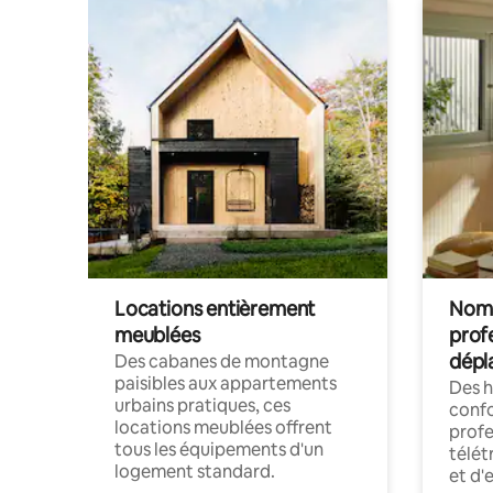
Locations entièrement
Noma
meublées
prof
dépl
Des cabanes de montagne
paisibles aux appartements
Des 
urbains pratiques, ces
confo
locations meublées offrent
profe
tous les équipements d'un
télét
logement standard.
et d'