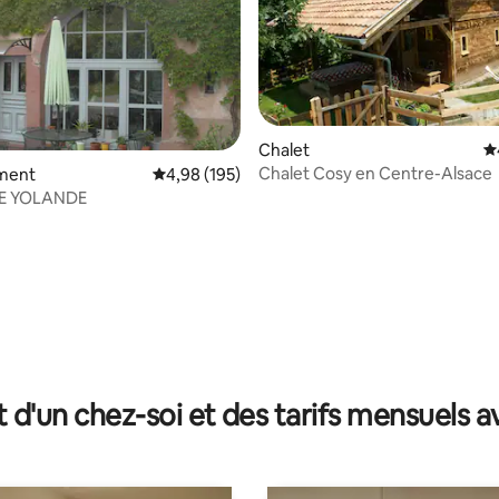
Chalet
É
Chalet Cosy en Centre-Alsace
ment
Évaluation moyenne sur la base de 195 commen
4,98 (195)
 la base de 57 commentaires : 4,88 sur 5
DE YOLANDE
t d'un chez-soi et des tarifs mensuels 