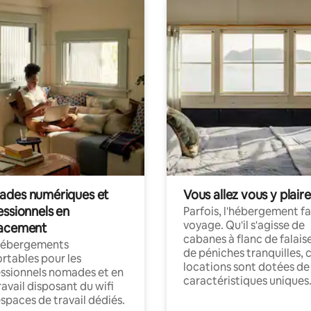
des numériques et
Vous allez vous y plaire
essionnels en
Parfois, l'hébergement fai
voyage. Qu'il s'agisse de
acement
cabanes à flanc de falais
hébergements
de péniches tranquilles, 
rtables pour les
locations sont dotées de
ssionnels nomades et en
caractéristiques uniques
ravail disposant du wifi
espaces de travail dédiés.