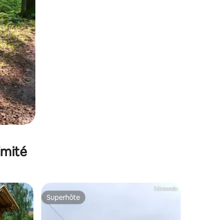
imité
Superhôte
Superhôte