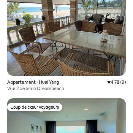
Appartement ⋅ Huai Yang
Évaluation m
4,78 (9)
Vue 2 de Surin Dreambeach
Coup de cœur voyageurs
Coup de cœur voyageurs