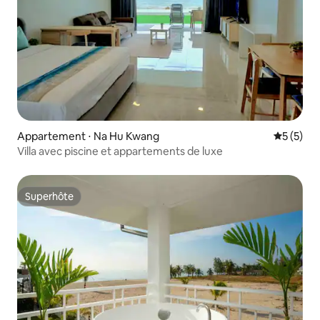
Appartement ⋅ Na Hu Kwang
Évaluatio
5 (5)
Villa avec piscine et appartements de luxe
Superhôte
Superhôte