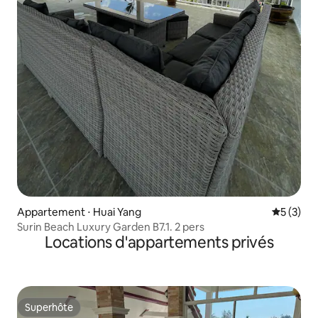
Appartement ⋅ Huai Yang
Évaluatio
5 (3)
Surin Beach Luxury Garden B7.1. 2 pers
Locations d'appartements privés
Superhôte
Superhôte