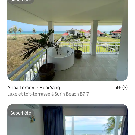
Superhôte
Appartement ⋅ Huai Yang
Évaluatio
5 (3)
Luxe et toit-terrasse à Surin Beach B7. 7
Superhôte
Superhôte