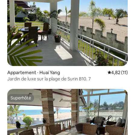
Appartement ⋅ Huai Yang
Évaluation mo
4,82 (11)
Jardin de luxe sur la plage de Surin B10. 7
Superhôte
Superhôte