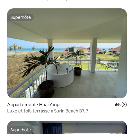
Superhôte
Superhôte
Appartement ⋅ Huai Yang
Évaluatio
5 (3)
Luxe et toit-terrasse à Surin Beach B7. 7
Superhôte
Superhôte