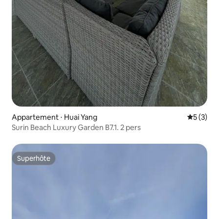
Appartement ⋅ Huai Yang
Évaluatio
5 (3)
Surin Beach Luxury Garden B7.1. 2 pers
Superhôte
Superhôte