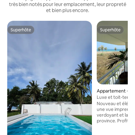
très bien notés pour leur emplacement, leur propreté
et bien plus encore.
Superhôte
Superhôte
Superhôte
Superhôte
Appartement ⋅ Hu
Luxe et toit-terras
Nouveau et élégant
une vue imprenable
verdoyant et la pla
province. Profitez 
depuis le jacuzzi i
de la grande terra