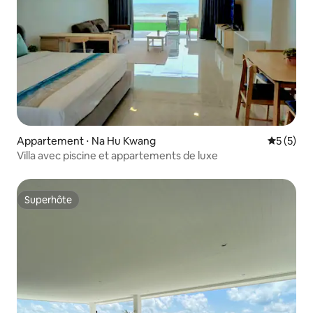
Appartement ⋅ Na Hu Kwang
Évaluatio
5 (5)
Villa avec piscine et appartements de luxe
Superhôte
Superhôte