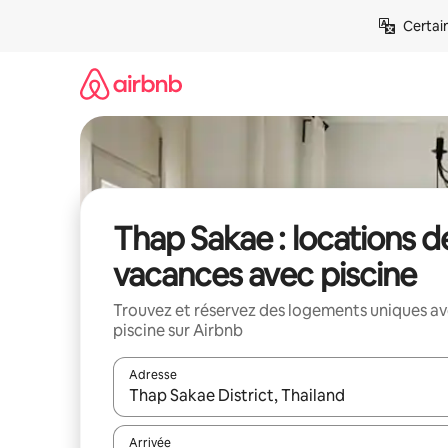
Aller
Certai
directement
au
contenu
Thap Sakae : locations d
vacances avec piscine
Trouvez et réservez des logements uniques a
piscine sur Airbnb
Adresse
Lorsque les résultats s'affichent, utilisez les flèc
Arrivée