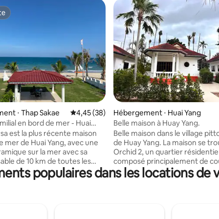
te
te
r la base de 18 commentaires : 4,89 sur 5
ent ⋅ Thap Sakae
Évaluation moyenne sur la base de 38 commen
4,45 (38)
Hébergement ⋅ Huai Yang
milial en bord de mer - Huai
Belle maison à Huay Yang.
aïlande
rsa est la plus récente maison
Belle maison dans le village pit
e mer de Huai Yang, avec une
de Huay Yang. La maison se tro
amique sur la mer avec sa
Orchid 2, un quartier résidentie
sable de 10 km de toutes les
composé principalement de co
ents populaires dans les locations de 
 La maison de plage dispose
de familles suédois. La plage es
 d'un pavillon en bord de mer,
2 minutes à pied ! Une chambr
cue et d'un jardin verdoyant. Il
lit king size, mais il y a égaleme
ne, confortable, entièrement
2 grands matelas si vous avez 
chambres, avec un salon et une
plus. Grand espace piscine avec bassin
verte, une salle de bain. Wi-Fi
pour enfants. Beaucoup d'exce