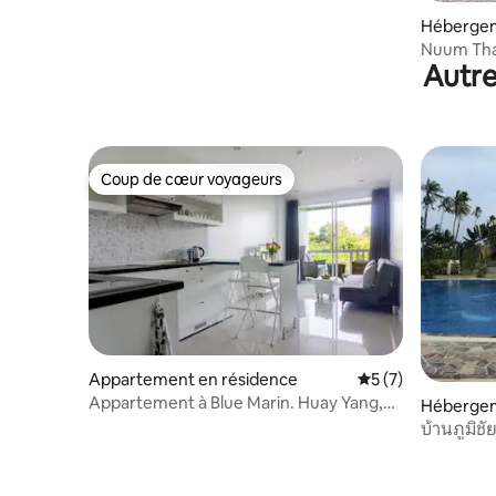
Héberge
Nuum Thai 
Autre
pied de la
Coup de cœur voyageurs
Coup de cœur voyageurs
Appartement en résidence
Évaluation moyenn
5 (7)
Appartement à Blue Marin. Huay Yang,
Hébergem
Thaïlande
บ้านภูมิชั