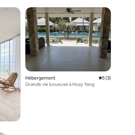
Hébergement
Évaluation moyenn
5 (3)
Grande vie luxueuse à Huay Yang
la -