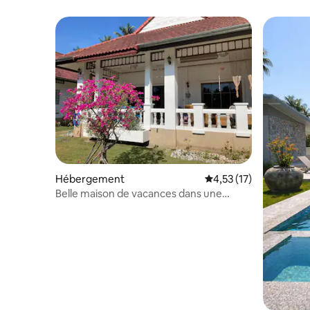
piscine 
Hébergement
Évaluation moyenne su
4,53 (17)
Belle maison de vacances dans une
région magnifique !