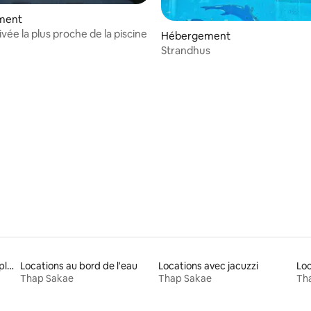
ment
vée la plus proche de la piscine
Hébergement
Strandhus
ur la base de 8 commentaires : 4,38 sur 5
Locations avec accès à la plage
Locations au bord de l'eau
Locations avec jacuzzi
Thap Sakae
Thap Sakae
Th