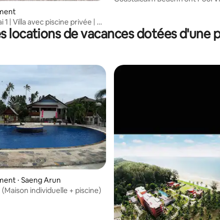
Endroit paisible
ment
1 | Villa avec piscine privée | À
s locations de vacances dotées d'une p
 plage
e sur la base de 7 commentaires : 5 sur 5
ent ⋅ Saeng Arun
ย (Maison individuelle + piscine)