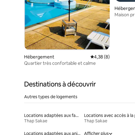
Héberge
Maison pri
Hébergement
Évaluation moyenne s
4,38 (8)
Quartier très confortable et calme
Destinations à découvrir
Autres types de logements
Locations adaptées aux familles
Thap Sakae
Thap Sakae
Locations adaptées aux animaux
Afficher plus