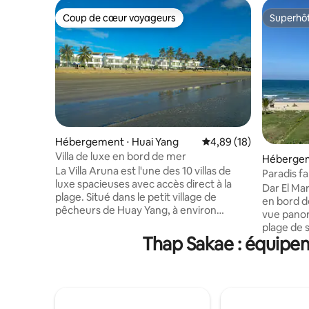
Coup de cœur voyageurs
Superhô
Coup de cœur voyageurs
Superhô
Hébergement ⋅ Huai Yang
Évaluation moyenne su
4,89 (18)
Villa de luxe en bord de mer
Hébergem
La Villa Aruna est l'une des 10 villas de
Paradis fa
luxe spacieuses avec accès direct à la
Yang - Th
Dar El Ma
plage. Situé dans le petit village de
en bord d
pêcheurs de Huay Yang, à environ
vue panor
350 km au sud de Bangkok. Récemment
plage de 
rénovée et meublée avec soin. Idéal
Thap Sakae : équipem
chambres.
pour une escapade calme et relaxante.
également
Profitez de moments de détente sur les
d'un barbe
terrasses, de promenades sur la plage,
est moder
de baignades dans l'océan, dans la
équipé 2 
piscine ou dans le jacuzzi du jardin privé.
cuisine ou