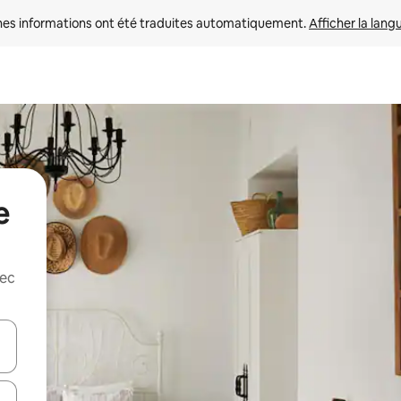
nes informations ont été traduites automatiquement. 
Afficher la lang
e
vec
hes vers le haut et vers le bas pour les parcourir ou en appuyant et en fai