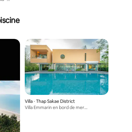
iscine
Villa ⋅ Thap Sakae District
Villa Emmarin en bord de mer
4 chambres/vue sur la mer