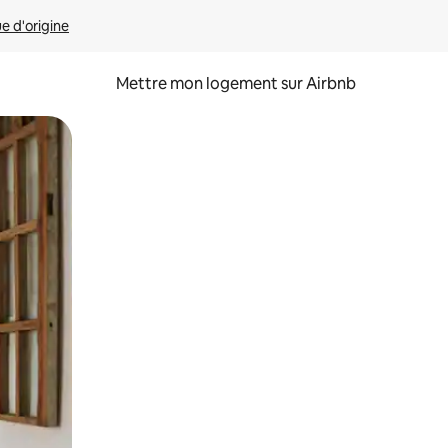
ue d'origine
Mettre mon logement sur Airbnb
sant glisser.