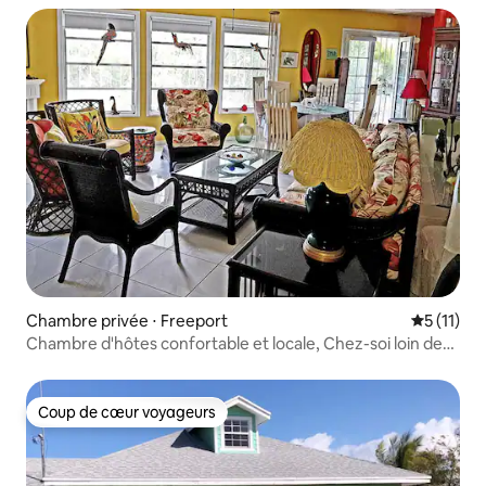
Chambre privée ⋅ Freeport
Évaluatio
5 (11)
Chambre d'hôtes confortable et locale, Chez-soi loin de
chez soi
Coup de cœur voyageurs
Coup de cœur voyageurs