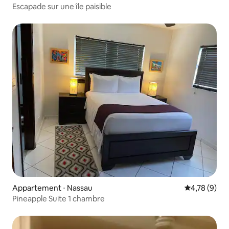
Escapade sur une île paisible
Appartement ⋅ Nassau
Évaluation m
4,78 (9)
Pineapple Suite 1 chambre