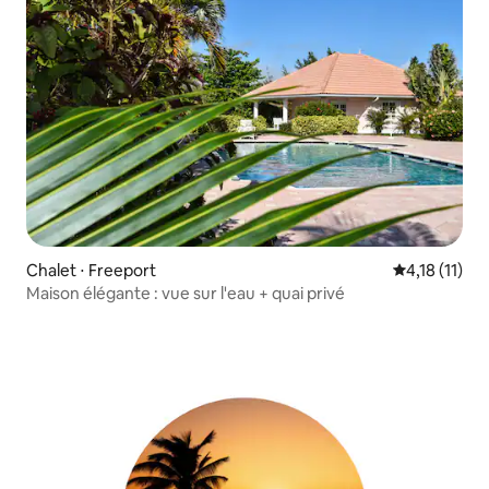
Chalet ⋅ Freeport
Évaluation m
4,18 (11)
Maison élégante : vue sur l'eau + quai privé