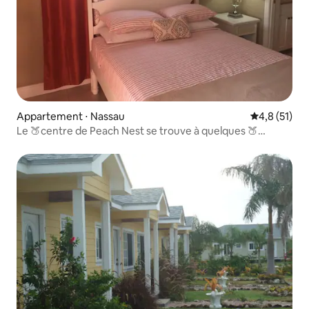
Appartement ⋅ Nassau
Évaluation m
4,8 (51)
Le 🍑centre de Peach Nest se trouve à quelques 🍑
minutes de tout.