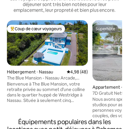
déjeuner sont très bien notées pour leur
emplacement, leur propreté et bien plus encore.
Coup de cœur voyageurs
Superhôte
Coups de cœur voyageurs les plus appréciés
Superhôte
Hébergement ⋅ Nassau
Évaluation moyenne sur la base
4,98 (48)
The Blue Mansion - Nassau Arcade,
piscine et théâtre
Bienvenue à The Blue Mansion, votre
Appartement ⋅ Na
retraite privée au sommet d’une colline
7D Gratuit Netflix
dans le quartier huppé de Westridge à
Générateur Kitch
Nous avons spécia
Nassau. Située à seulement cinq
studios pour assur
minutes de l'aéroport, de Baha Mar, de
personnes voyagea
restaurants gastronomiques et de
couples, des voyage
plages immaculées, cette villa spacieuse
Équipements populaires dans les
voyageurs expéri
allie luxe moderne et divertissement
séjours plus longs. En tant qu
pour toute la famille. Profitez d'une