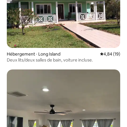
Hébergement ⋅ Long Island
Évaluation mo
4,84 (19)
Deux lits/deux salles de bain, voiture incluse.