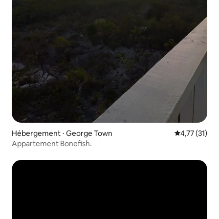
Hébergement ⋅ George Town
Évaluation mo
4,77 (31)
Appartement Bonefish.