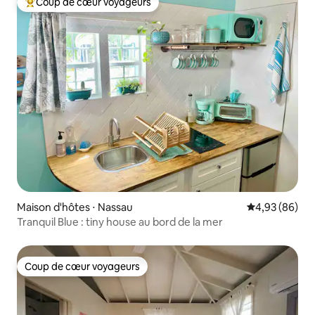
Coup de cœur voyageurs
Coups de cœur voyageurs les plus appréciés
Maison d'hôtes ⋅ Nassau
Évaluation mo
4,93 (86)
Tranquil Blue : tiny house au bord de la mer
Coup de cœur voyageurs
Coup de cœur voyageurs