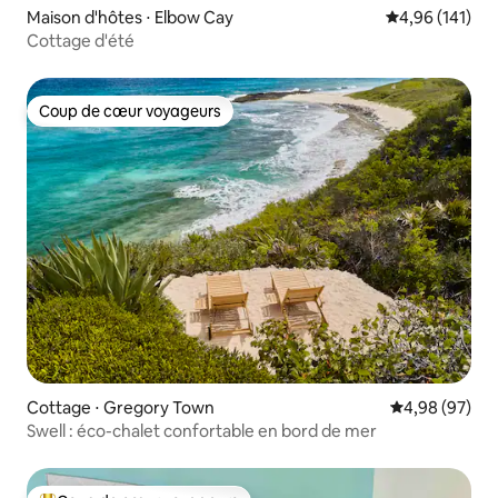
Maison d'hôtes ⋅ Elbow Cay
Évaluation moy
4,96 (141)
Cottage d'été
Coup de cœur voyageurs
Coup de cœur voyageurs
Cottage ⋅ Gregory Town
Évaluation mo
4,98 (97)
Swell : éco-chalet confortable en bord de mer