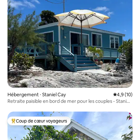
Hébergement ⋅ Staniel Cay
Évaluation m
4,9 (10)
Retraite paisible en bord de mer pour les couples - Staniel
Cay
Coup de cœur voyageurs
Coups de cœur voyageurs les plus appréciés