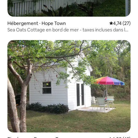
Hébergement ⋅ Hope Town
Évaluation mo
4,74 (27)
Sea Oats Cottage en bord de mer - taxes incluses dans le
tarif