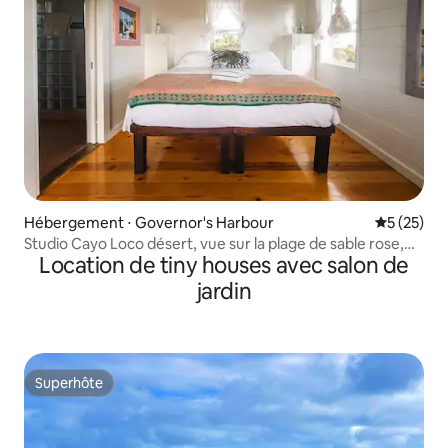
Hébergement ⋅ Governor's Harbour
Évaluation
5 (25)
Studio Cayo Loco désert, vue sur la plage de sable rose,
Location de tiny houses avec salon de
2 adultes
jardin
Superhôte
Superhôte