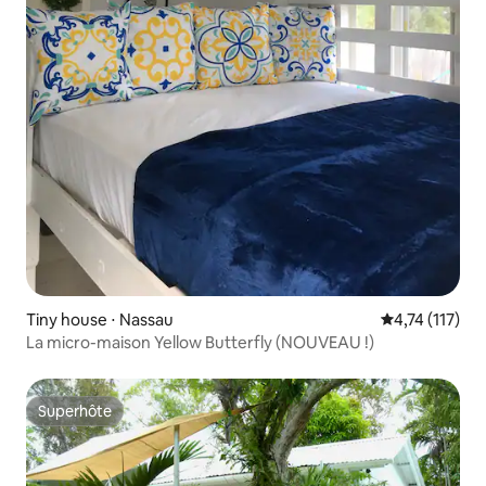
Tiny house ⋅ Nassau
Évaluation mo
4,74 (117)
La micro-maison Yellow Butterfly (NOUVEAU !)
Superhôte
Superhôte