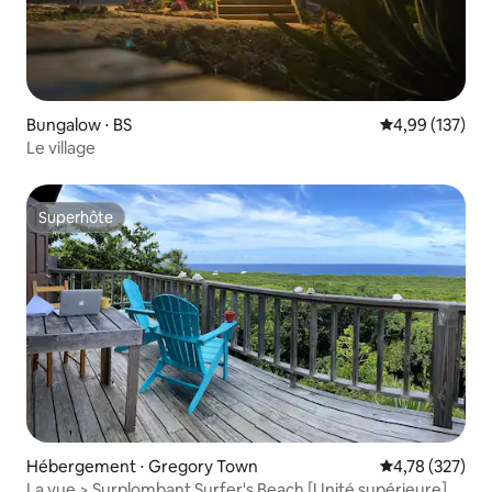
Bungalow ⋅ BS
Évaluation moy
4,99 (137)
Le village
Superhôte
Superhôte
Hébergement ⋅ Gregory Town
Évaluation moy
4,78 (327)
La vue > Surplombant Surfer's Beach [Unité supérieure]