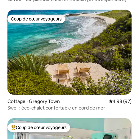
Coup de cœur voyageurs
Coup de cœur voyageurs
Cottage ⋅ Gregory Town
Évaluation mo
4,98 (97)
Swell : éco-chalet confortable en bord de mer
Coup de cœur voyageurs
Coups de cœur voyageurs les plus appréciés