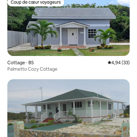
Coup de cœur voyageurs
Coup de cœur voyageurs
Cottage ⋅ BS
Évaluation mo
4,94 (33)
Palmetto Cozy Cottage