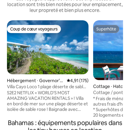
location sont très bien notées pour leur emplacement,
leur propreté et bien plus encore.
Coup de cœur voyageurs
Superhôte
Coup de cœur voyageurs
Superhôte
Hébergement ⋅ Governor's
Évaluation moyenne sur la base 
4,91 (175)
Harbour
Cottage ⋅ Hatchet
Villa Cayo Loco 1 plage déserte de sable
rose 2 adultes
Cottage / pont su
S2E2 NETFLIX « WORLD'S MOST
idéalement situé.
AMAZING VACATION RENTALS » ! Villa
* Frais de ménage
en bord de mer sur une plage déserte et
autres frais d'hôt
isolée de sable rose ! Baignade avec
* Superhôtes depu
dauphins ! Jouets de plage inclus !
20 logements et de
Eleuthera signifie « liberté » ! Un paradis
d'évaluations 5 éto
Bahamas : équipements populaires dans
insulaire tropical, authentique et
location de SUV et 