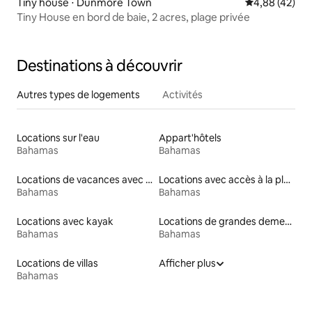
Tiny house ⋅ Dunmore Town
Évaluation mo
4,88 (42)
Tiny House en bord de baie, 2 acres, plage privée
Destinations à découvrir
Autres types de logements
Activités
Locations sur l'eau
Appart'hôtels
Bahamas
Bahamas
Locations de vacances avec piscine
Locations avec accès à la plage
Bahamas
Bahamas
Locations avec kayak
Locations de grandes demeures
Bahamas
Bahamas
Locations de villas
Afficher plus
Bahamas